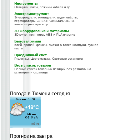
Инструменты
Отвёртки, биты, обжимы кабеля и пр.
Электроинструмент
Электродрели, минидрели, шуруповёрты,
перфораторы, ЭЛЕКТРОВЫЖИГАТЕЛИ,
автокомпрессоры и пр.
3D Оборудование и материалы
3D ручки, принтеры, ABS и PLA пластик
Бытовая химия
Клей, припой, флюсы, смазки а также шампуни, зубная
паста
Праздничный свет
Гирлянды, Цветомузыка, Световые установки
Весь список товаров
Полный список товарных позиций без разбивки на
категории и страницы
Погода в Тюмени сегодня
Прогноз на завтра