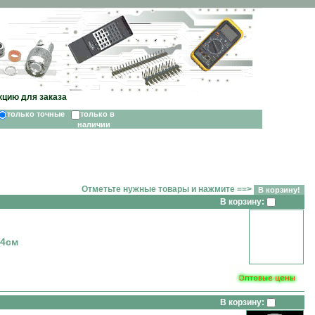
кцию для заказа
только точные
только в
наличии
Отметьте нужные товары и нажмите ==>
В корзину:
4см
В корзину: