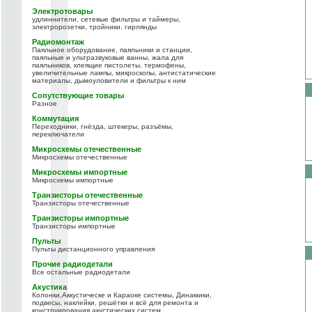
Электротовары
удлиннители, сетевые фильтры и таймеры,
электророзетки, тройники, гирлянды
Радиомонтаж
Паяльное оборудование, паяльники и станции,
паяльные и ультразвуковые ванны, жала для
паяльников, клеящие пистолеты, термофены,
увеличительные лампы, микроскопы, антистатические
материалы, дымоуловители и фильтры к ним
Сопутствующие товары
Разное
Коммутация
Переходники, гнёзда, штекеры, разъёмы,
переключатели
Микросхемы отечественные
Микросхемы отечественные
Микросхемы импортные
Микросхемы импортные
Транзисторы отечественные
Транзисторы отечественные
Транзисторы импортные
Транзисторы импортные
Пульты
Пульты дистанционного управления
Прочие радиодетали
Все остальные радиодетали
Акустика
Колонки,Аккустическе и Караоке системы, Динамики,
подвесы, наклейки, решётки и всё для ремонта и
конструирования акустических систем