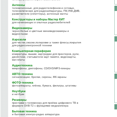
Антенны
телевизионные, для радиотелефонов и сотовых,
телескопические для радиоаппаратуры, FM,УКВ,ДМВ,
разветвители (сплиттеры), антенные мачты
Конструкторы и наборы Мастер КИТ
для начинающих и опытных радиолюбителей
Видеокамеры
черно-белые и цветные минивидеокамеры и
видеоглазки
Аэрозоли
для чистки,смазки,полировки а также флюсы,покрытия
для радиоэлектронной техники
Компьютерная периферия
клавиатуры, мышки, картриджи для принтеров, рули,
джойстики, считыватели карт памяти, видеокарты,
мат.платы
Аудиотехника
микрофоны, диктофоны, CD/DVD/MP3-плееры
АВТО-техника
сигнализации, брелки, сирены, ЖК-экраны
ФОТО-техника
фотоаппараты, плёнка, бумага, фильтры, штативы
Ноутбуки
и нетбуки
Ресиверы
приставки к телевизору для приёма цифрового ТВ в
формате DVB-T2 с функциями медиаплеера
Бытовая техника
и бытовая электро-радио аппаратура