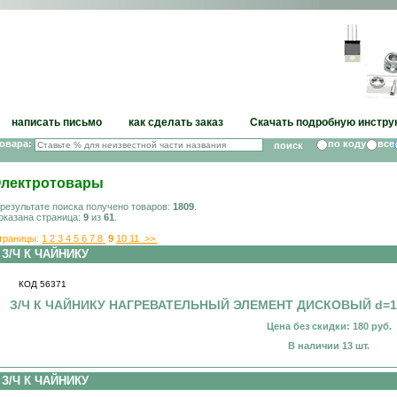
написать письмо
как сделать заказ
Скачать подробную инстру
товара:
по коду
все
лектротовары
 результате поиска получено товаров:
1809
.
оказана страница:
9
из
61
.
траницы:
1
2
3
4
5
6
7
8
9
10
11
>>
З/Ч К ЧАЙНИКУ
КОД 56371
З/Ч К ЧАЙНИКУ НАГРЕВАТЕЛЬНЫЙ ЭЛЕМЕНТ ДИСКОВЫЙ d=1
Цена без скидки: 180 руб.
В наличии 13 шт.
З/Ч К ЧАЙНИКУ