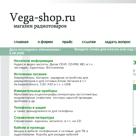
главная
о фирме
прайс
ссылки
задать вопрос
Введите слова для поиска или код 
Дата последнего обновления :
6.08.2026
Носители информации
Э
Аудио и видео кассеты, Диски CD-R, CD-RW, MD, в т.ч.
чистящие. Адаптеры. Фотоплёнка
В
Источники питания
П
Аккумуляторы, батареи, зарядные устройства для
аккумуляторов и для сотовых,блоки питания в т.ч
С
безперебойного, СЗУ, АЗУ в т.ч. с USB
Измерительные приборы
Мультиметры,осциллографы,генераторы,частотометры,
индикаторные отвёрткии, тестеры скрытой проводки,
пробники и др.
Телефоны и рации
а также принадлежности для телефона
Справочная литература
Справочники, журналы, каталоги, в т.ч. на CD
Кабели и провода
Шнуры и кабели телефонные и сетевые, для ТВ и
аудиотехники. Короба для укладки кабелей