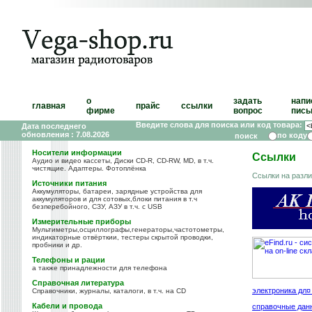
о
задать
напи
главная
прайс
ссылки
фирме
вопрос
пись
Введите слова для поиска или код товара:
Дата последнего
обновления : 7.08.2026
по коду
Носители информации
Ссылки
Аудио и видео кассеты, Диски CD-R, CD-RW, MD, в т.ч.
чистящие. Адаптеры. Фотоплёнка
Ссылки на разли
Источники питания
Аккумуляторы, батареи, зарядные устройства для
аккумуляторов и для сотовых,блоки питания в т.ч
безперебойного, СЗУ, АЗУ в т.ч. с USB
Измерительные приборы
Мультиметры,осциллографы,генераторы,частотометры,
индикаторные отвёрткии, тестеры скрытой проводки,
пробники и др.
Телефоны и рации
а также принадлежности для телефона
Справочная литература
электроника дл
Справочники, журналы, каталоги, в т.ч. на CD
Кабели и провода
справочные дан