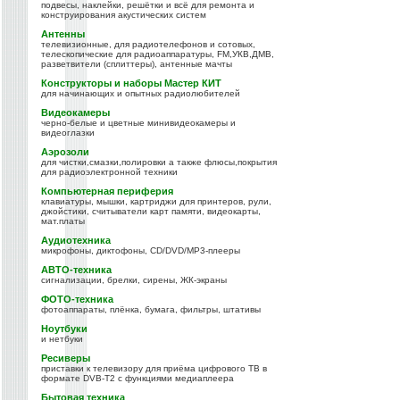
подвесы, наклейки, решётки и всё для ремонта и
конструирования акустических систем
Антенны
телевизионные, для радиотелефонов и сотовых,
телескопические для радиоаппаратуры, FM,УКВ,ДМВ,
разветвители (сплиттеры), антенные мачты
Конструкторы и наборы Мастер КИТ
для начинающих и опытных радиолюбителей
Видеокамеры
черно-белые и цветные минивидеокамеры и
видеоглазки
Аэрозоли
для чистки,смазки,полировки а также флюсы,покрытия
для радиоэлектронной техники
Компьютерная периферия
клавиатуры, мышки, картриджи для принтеров, рули,
джойстики, считыватели карт памяти, видеокарты,
мат.платы
Аудиотехника
микрофоны, диктофоны, CD/DVD/MP3-плееры
АВТО-техника
сигнализации, брелки, сирены, ЖК-экраны
ФОТО-техника
фотоаппараты, плёнка, бумага, фильтры, штативы
Ноутбуки
и нетбуки
Ресиверы
приставки к телевизору для приёма цифрового ТВ в
формате DVB-T2 с функциями медиаплеера
Бытовая техника