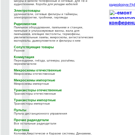
Шнуры и кабели телефонные и сетевые, для ТВ и
аудиотехники. Короба для укладки кабелей
радиофорум Fly
Электротовары
удлиннители, сетевые фильтры и таймеры,
электророзетки, тройники, гирлянды
конферен
Радиомонтаж
Паяльное оборудование, паяльники и станции,
паяльные и ультразвуковые ванны, жала для
паяльников, клеящие пистолеты, термофены,
увеличительные лампы, микроскопы, антистатические
материалы, дымоуловители и фильтры к ним
Сопутствующие товары
Разное
Коммутация
Переходники, гнёзда, штекеры, разъёмы,
переключатели
Микросхемы отечественные
Микросхемы отечественные
Микросхемы импортные
Микросхемы импортные
Транзисторы отечественные
Транзисторы отечественные
Транзисторы импортные
Транзисторы импортные
Пульты
Пульты дистанционного управления
Прочие радиодетали
Все остальные радиодетали
Акустика
Колонки,Аккустическе и Караоке системы, Динамики,