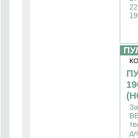
22
19
ПУ
КО
ПУ
19
(H
За
BB
те
дл