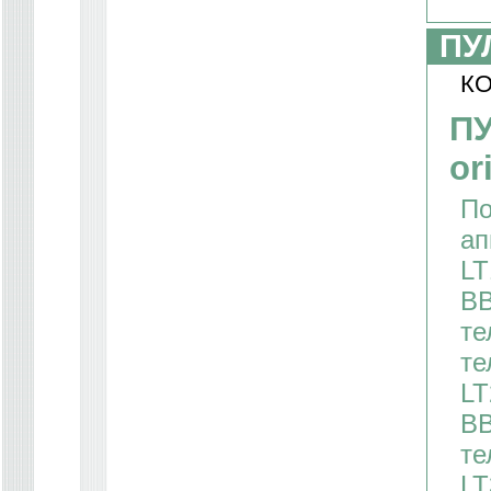
ПУ
КО
ПУ
or
По
ап
LT
BB
те
те
LT
BB
те
LT