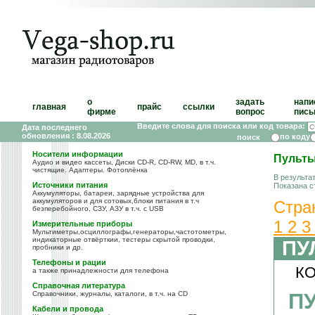
о
задать
напи
главная
прайс
ссылки
фирме
вопрос
пись
Введите слова для поиска или код товара:
Дата последнего
обновления : 8.08.2026
по коду
Носители информации
Пульт
Аудио и видео кассеты, Диски CD-R, CD-RW, MD, в т.ч.
чистящие. Адаптеры. Фотоплёнка
В результа
Источники питания
Показана с
Аккумуляторы, батареи, зарядные устройства для
аккумуляторов и для сотовых,блоки питания в т.ч
Стра
безперебойного, СЗУ, АЗУ в т.ч. с USB
1
2
Измерительные приборы
Мультиметры,осциллографы,генераторы,частотометры,
индикаторные отвёрткии, тестеры скрытой проводки,
ПУ
пробники и др.
Телефоны и рации
КО
а также принадлежности для телефона
Справочная литература
ПУ
Справочники, журналы, каталоги, в т.ч. на CD
Кабели и провода