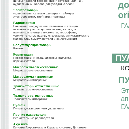
Шнуры и кабели телефонные и сетевые, для ТВ и
до
аудиотехники. Короба для укладки кабелей
Электротовары
or
удлиннители, сетевые фильтры и таймеры,
электророзетки, тройники, гирлянды
Радиомонтаж
D
Паяльное оборудование, паяльники и станции,
паяльные и ультразвуковые ванны, жала для
паяльников, клеящие пистолеты, термофены,
увеличительные лампы, микроскопы, антистатические
материалы, дымоуловители и фильтры к ним
Сопутствующие товары
Разное
Коммутация
ПУ
Переходники, гнёзда, штекеры, разъёмы,
переключатели
КО
Микросхемы отечественные
Микросхемы отечественные
Микросхемы импортные
ПУ
Микросхемы импортные
Транзисторы отечественные
Эт
Транзисторы отечественные
Транзисторы импортные
ап
Транзисторы импортные
DV
Пульты
Пульты дистанционного управления
Прочие радиодетали
Все остальные радиодетали
Акустика
Колонки,Аккустическе и Караоке системы, Динамики,