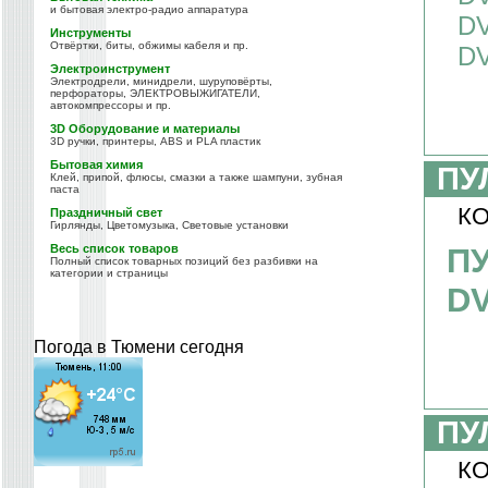
и бытовая электро-радио аппаратура
DV
Инструменты
Отвёртки, биты, обжимы кабеля и пр.
DV
Электроинструмент
Электродрели, минидрели, шуруповёрты,
перфораторы, ЭЛЕКТРОВЫЖИГАТЕЛИ,
автокомпрессоры и пр.
3D Оборудование и материалы
3D ручки, принтеры, ABS и PLA пластик
Бытовая химия
ПУ
Клей, припой, флюсы, смазки а также шампуни, зубная
паста
КО
Праздничный свет
Гирлянды, Цветомузыка, Световые установки
Весь список товаров
ПУ
Полный список товарных позиций без разбивки на
категории и страницы
D
Погода в Тюмени сегодня
ПУ
КО