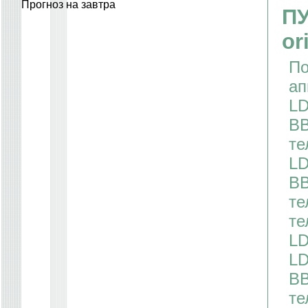
Прогноз на завтра
ПУ
or
По
ап
LD
BB
те
LD
BB
те
те
LD
LD
BB
те