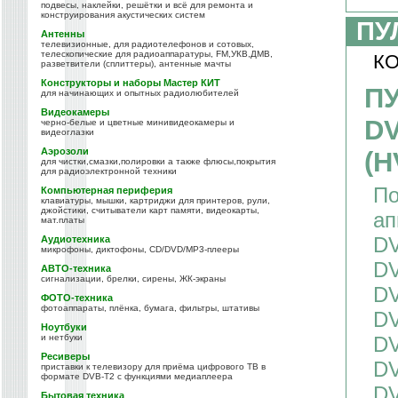
подвесы, наклейки, решётки и всё для ремонта и
конструирования акустических систем
ПУ
Антенны
телевизионные, для радиотелефонов и сотовых,
телескопические для радиоаппаратуры, FM,УКВ,ДМВ,
КО
разветвители (сплиттеры), антенные мачты
Конструкторы и наборы Мастер КИТ
ПУ
для начинающих и опытных радиолюбителей
Видеокамеры
DV
черно-белые и цветные минивидеокамеры и
видеоглазки
Аэрозоли
(H
для чистки,смазки,полировки а также флюсы,покрытия
для радиоэлектронной техники
По
Компьютерная периферия
клавиатуры, мышки, картриджи для принтеров, рули,
джойстики, считыватели карт памяти, видеокарты,
ап
мат.платы
DV
Аудиотехника
микрофоны, диктофоны, CD/DVD/MP3-плееры
DV
АВТО-техника
сигнализации, брелки, сирены, ЖК-экраны
DV
ФОТО-техника
фотоаппараты, плёнка, бумага, фильтры, штативы
DV
Ноутбуки
и нетбуки
DV
Ресиверы
DV
приставки к телевизору для приёма цифрового ТВ в
формате DVB-T2 с функциями медиаплеера
DV
Бытовая техника