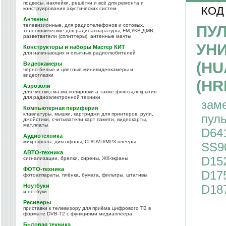
подвесы, наклейки, решётки и всё для ремонта и
КОД
конструирования акустических систем
Антенны
телевизионные, для радиотелефонов и сотовых,
ПУЛ
телескопические для радиоаппаратуры, FM,УКВ,ДМВ,
разветвители (сплиттеры), антенные мачты
УН
Конструкторы и наборы Мастер КИТ
для начинающих и опытных радиолюбителей
(HU
Видеокамеры
черно-белые и цветные минивидеокамеры и
видеоглазки
(HR
Аэрозоли
для чистки,смазки,полировки а также флюсы,покрытия
для радиоэлектронной техники
зам
Компьютерная периферия
клавиатуры, мышки, картриджи для принтеров, рули,
пул
джойстики, считыватели карт памяти, видеокарты,
мат.платы
D64
Аудиотехника
микрофоны, диктофоны, CD/DVD/MP3-плееры
SS9
АВТО-техника
D15
сигнализации, брелки, сирены, ЖК-экраны
ФОТО-техника
D17
фотоаппараты, плёнка, бумага, фильтры, штативы
Ноутбуки
D18
и нетбуки
Ресиверы
приставки к телевизору для приёма цифрового ТВ в
формате DVB-T2 с функциями медиаплеера
Бытовая техника