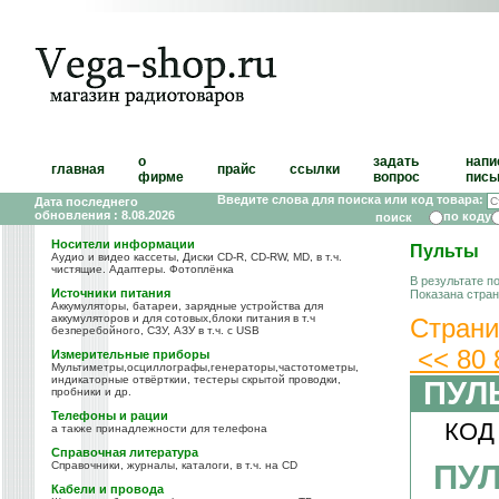
о
задать
напи
главная
прайс
ссылки
фирме
вопрос
пись
Введите слова для поиска или код товара:
Дата последнего
обновления : 8.08.2026
по коду
Носители информации
Пульты
Аудио и видео кассеты, Диски CD-R, CD-RW, MD, в т.ч.
чистящие. Адаптеры. Фотоплёнка
В результате п
Источники питания
Показана стра
Аккумуляторы, батареи, зарядные устройства для
аккумуляторов и для сотовых,блоки питания в т.ч
Страни
безперебойного, СЗУ, АЗУ в т.ч. с USB
<<
80
Измерительные приборы
Мультиметры,осциллографы,генераторы,частотометры,
индикаторные отвёрткии, тестеры скрытой проводки,
ПУЛ
пробники и др.
Телефоны и рации
КОД
а также принадлежности для телефона
Справочная литература
ПУЛ
Справочники, журналы, каталоги, в т.ч. на CD
Кабели и провода