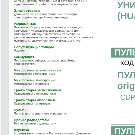
Шнуры и кабели телефонные и сетевые, для ТВ и
УН
аудиотехники. Короба для укладки кабелей
Электротовары
(HU
удлиннители, сетевые фильтры и таймеры,
электророзетки, тройники, гирлянды
Радиомонтаж
Паяльное оборудование, паяльники и станции,
паяльные и ультразвуковые ванны, жала для
паяльников, клеящие пистолеты, термофены,
увеличительные лампы, микроскопы, антистатические
материалы, дымоуловители и фильтры к ним
Сопутствующие товары
ПУЛ
Разное
Коммутация
Переходники, гнёзда, штекеры, разъёмы,
КОД
переключатели
Микросхемы отечественные
ПУЛ
Микросхемы отечественные
Микросхемы импортные
orig
Микросхемы импортные
Транзисторы отечественные
Транзисторы отечественные
CD
Транзисторы импортные
Транзисторы импортные
Пульты
Пульты дистанционного управления
Прочие радиодетали
Все остальные радиодетали
ПУЛ
Акустика
Колонки,Аккустическе и Караоке системы, Динамики,