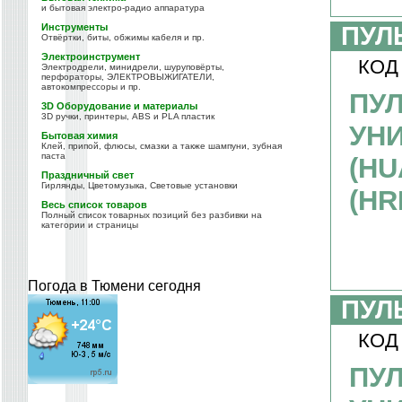
и бытовая электро-радио аппаратура
Инструменты
ПУЛ
Отвёртки, биты, обжимы кабеля и пр.
Электроинструмент
КОД
Электродрели, минидрели, шуруповёрты,
перфораторы, ЭЛЕКТРОВЫЖИГАТЕЛИ,
автокомпрессоры и пр.
ПУЛ
3D Оборудование и материалы
3D ручки, принтеры, ABS и PLA пластик
УН
Бытовая химия
Клей, припой, флюсы, смазки а также шампуни, зубная
паста
(HU
Праздничный свет
Гирлянды, Цветомузыка, Световые установки
(HR
Весь список товаров
Полный список товарных позиций без разбивки на
категории и страницы
Погода в Тюмени сегодня
ПУЛ
КОД
ПУЛ