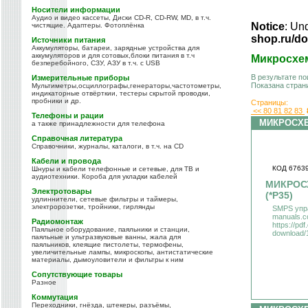
Носители информации
Аудио и видео кассеты, Диски CD-R, CD-RW, MD, в т.ч.
Notice
: Un
чистящие. Адаптеры. Фотоплёнка
shop.ru/do
Источники питания
Аккумуляторы, батареи, зарядные устройства для
аккумуляторов и для сотовых,блоки питания в т.ч
Микросхе
безперебойного, СЗУ, АЗУ в т.ч. с USB
В результате п
Измерительные приборы
Показана стран
Мультиметры,осциллографы,генераторы,частотометры,
индикаторные отвёрткии, тестеры скрытой проводки,
пробники и др.
Страницы:
<<
80
81
82
83
Телефоны и рации
МИКРОСХ
а также принадлежности для телефона
Справочная литература
Справочники, журналы, каталоги, в т.ч. на CD
Кабели и провода
КОД 6763
Шнуры и кабели телефонные и сетевые, для ТВ и
аудиотехники. Короба для укладки кабелей
МИКРОСХ
Электротовары
(*P35)
удлиннители, сетевые фильтры и таймеры,
электророзетки, тройники, гирлянды
SMPS упpа
manuals.c
Радиомонтаж
https://pd
Паяльное оборудование, паяльники и станции,
download/
паяльные и ультразвуковые ванны, жала для
паяльников, клеящие пистолеты, термофены,
увеличительные лампы, микроскопы, антистатические
материалы, дымоуловители и фильтры к ним
Сопутствующие товары
Разное
Коммутация
Переходники, гнёзда, штекеры, разъёмы,