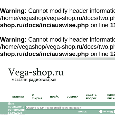
Warning
: Cannot modify header informatio
/home/vegashop/vega-shop.ru/docs/two.ph
shop.ru/docs/inc/auswise.php
on line
1
Warning
: Cannot modify header informatio
/home/vegashop/vega-shop.ru/docs/two.ph
shop.ru/docs/inc/auswise.php
on line
1
о
задать
напи
главная
прайс
ссылки
фирме
вопрос
пись
Дата
последнего
обновления
по коду
: 6.08.2026