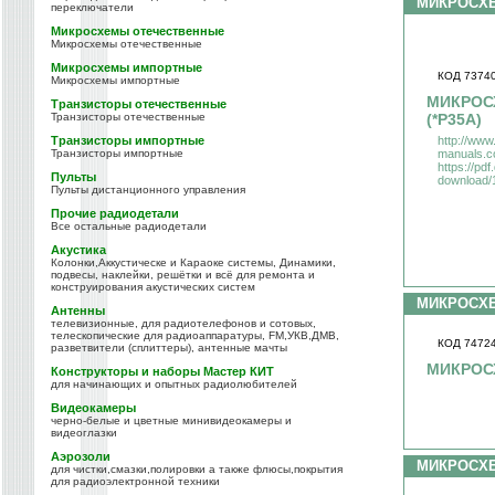
МИКРОСХ
переключатели
Микросхемы отечественные
Микросхемы отечественные
Микросхемы импортные
КОД 7374
Микросхемы импортные
МИКРОСХ
Транзисторы отечественные
(*P35A)
Транзисторы отечественные
http://www
Транзисторы импортные
manuals.c
Транзисторы импортные
https://pd
Пульты
download/
Пульты дистанционного управления
Прочие радиодетали
Все остальные радиодетали
Акустика
Колонки,Аккустическе и Караоке системы, Динамики,
подвесы, наклейки, решётки и всё для ремонта и
конструирования акустических систем
МИКРОСХ
Антенны
телевизионные, для радиотелефонов и сотовых,
телескопические для радиоаппаратуры, FM,УКВ,ДМВ,
КОД 7472
разветвители (сплиттеры), антенные мачты
МИКРОС
Конструкторы и наборы Мастер КИТ
для начинающих и опытных радиолюбителей
Видеокамеры
черно-белые и цветные минивидеокамеры и
видеоглазки
Аэрозоли
МИКРОСХ
для чистки,смазки,полировки а также флюсы,покрытия
для радиоэлектронной техники