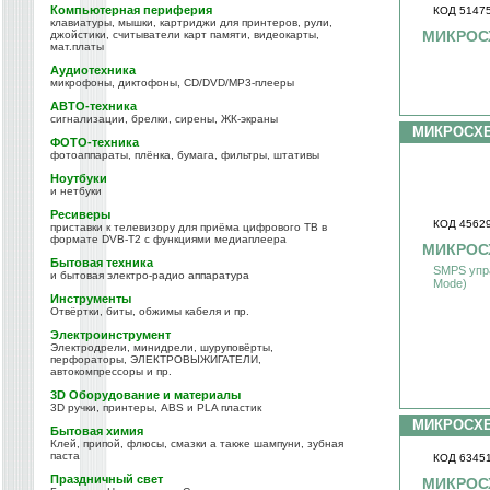
Компьютерная периферия
КОД 5147
клавиатуры, мышки, картриджи для принтеров, рули,
МИКРОС
джойстики, считыватели карт памяти, видеокарты,
мат.платы
Аудиотехника
микрофоны, диктофоны, CD/DVD/MP3-плееры
АВТО-техника
сигнализации, брелки, сирены, ЖК-экраны
МИКРОСХ
ФОТО-техника
фотоаппараты, плёнка, бумага, фильтры, штативы
Ноутбуки
и нетбуки
Ресиверы
КОД 4562
приставки к телевизору для приёма цифрового ТВ в
формате DVB-T2 с функциями медиаплеера
МИКРОСХ
Бытовая техника
SMPS упp
и бытовая электро-радио аппаратура
Mode)
Инструменты
Отвёртки, биты, обжимы кабеля и пр.
Электроинструмент
Электродрели, минидрели, шуруповёрты,
перфораторы, ЭЛЕКТРОВЫЖИГАТЕЛИ,
автокомпрессоры и пр.
3D Оборудование и материалы
3D ручки, принтеры, ABS и PLA пластик
МИКРОСХ
Бытовая химия
Клей, припой, флюсы, смазки а также шампуни, зубная
паста
КОД 6345
Праздничный свет
МИКРОС