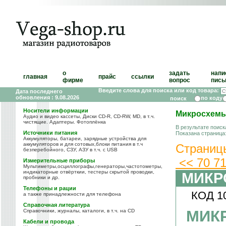
о
задать
напи
главная
прайс
ссылки
фирме
вопрос
пись
Введите слова для поиска или код товара:
Дата последнего
обновления : 9.08.2026
по коду
Носители информации
Микросхем
Аудио и видео кассеты, Диски CD-R, CD-RW, MD, в т.ч.
чистящие. Адаптеры. Фотоплёнка
В результате поиск
Источники питания
Показана страница
Аккумуляторы, батареи, зарядные устройства для
аккумуляторов и для сотовых,блоки питания в т.ч
Страниц
безперебойного, СЗУ, АЗУ в т.ч. с USB
<<
70
7
Измерительные приборы
Мультиметры,осциллографы,генераторы,частотометры,
индикаторные отвёрткии, тестеры скрытой проводки,
МИКР
пробники и др.
Телефоны и рации
КОД 1
а также принадлежности для телефона
Справочная литература
МИК
Справочники, журналы, каталоги, в т.ч. на CD
Кабели и провода