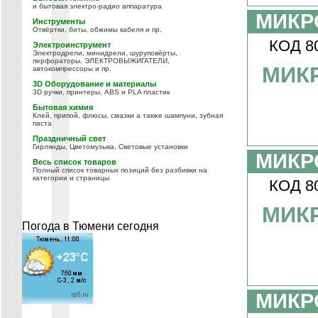
и бытовая электро-радио аппаратура
МИКР
Инструменты
Отвёртки, биты, обжимы кабеля и пр.
КОД 8
Электроинструмент
Электродрели, минидрели, шуруповёрты,
перфораторы, ЭЛЕКТРОВЫЖИГАТЕЛИ,
МИК
автокомпрессоры и пр.
3D Оборудование и материалы
3D ручки, принтеры, ABS и PLA пластик
Бытовая химия
Клей, припой, флюсы, смазки а также шампуни, зубная
паста
Праздничный свет
Гирлянды, Цветомузыка, Световые установки
МИКР
Весь список товаров
Полный список товарных позиций без разбивки на
категории и страницы
КОД 8
МИК
Погода в Тюмени сегодня
МИКР