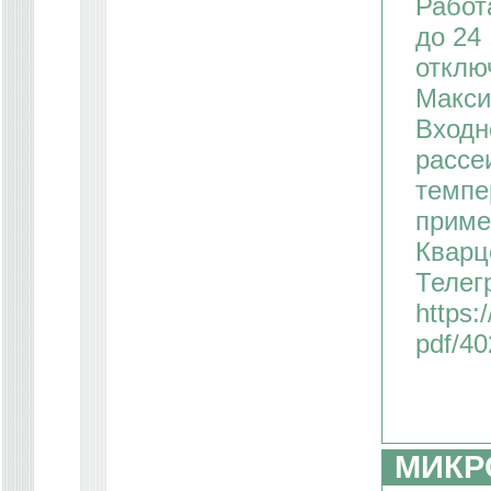
Работ
до 24
отклю
Макси
Входн
рассе
темпе
приме
Кварц
Телег
https:
pdf/4
МИКР