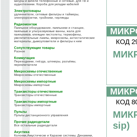
Шнуры и кабели телефонные и сетевые, для ТВ и
аудиотехники. Короба для укладки кабелей
Электротовары
удлиннители, сетевые фильтры и таймеры,
электророзетки, тройники, гирлянды
Радиомонтаж
Паяльное оборудование, паяльники и станции,
МИКР
паяльные и ультразвуковые ванны, жала для
паяльников, клеящие пистолеты, термофены,
увеличительные лампы, микроскопы, антистатические
КОД 2
материалы, дымоуловители и фильтры к ним
Сопутствующие товары
МИКР
Разное
Коммутация
Переходники, гнёзда, штекеры, разъёмы,
переключатели
Микросхемы отечественные
Микросхемы отечественные
Микросхемы импортные
Микросхемы импортные
МИКР
Транзисторы отечественные
Транзисторы отечественные
КОД 8
Транзисторы импортные
Транзисторы импортные
МИКР
Пульты
Пульты дистанционного управления
Прочие радиодетали
sip)
Все остальные радиодетали
Акустика
Колонки,Аккустическе и Караоке системы, Динамики,