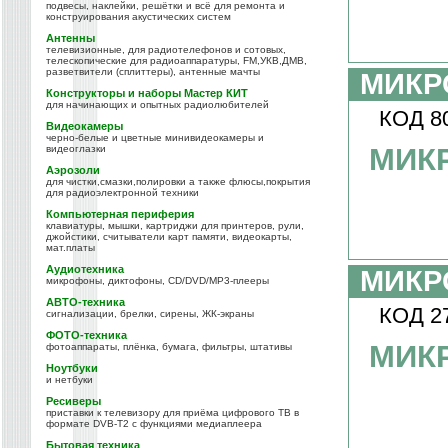
подвесы, наклейки, решётки и всё для ремонта и
конструирования акустических систем
Антенны
телевизионные, для радиотелефонов и сотовых,
телескопические для радиоаппаратуры, FM,УКВ,ДМВ,
разветвители (сплиттеры), антенные мачты
МИКР
Конструкторы и наборы Мастер КИТ
для начинающих и опытных радиолюбителей
КОД 8
Видеокамеры
черно-белые и цветные минивидеокамеры и
МИК
видеоглазки
Аэрозоли
для чистки,смазки,полировки а также флюсы,покрытия
для радиоэлектронной техники
Компьютерная периферия
клавиатуры, мышки, картриджи для принтеров, рули,
джойстики, считыватели карт памяти, видеокарты,
мат.платы
Аудиотехника
МИКР
микрофоны, диктофоны, CD/DVD/MP3-плееры
АВТО-техника
КОД 2
сигнализации, брелки, сирены, ЖК-экраны
ФОТО-техника
МИК
фотоаппараты, плёнка, бумага, фильтры, штативы
Ноутбуки
и нетбуки
Ресиверы
приставки к телевизору для приёма цифрового ТВ в
формате DVB-T2 с функциями медиаплеера
Бытовая техника