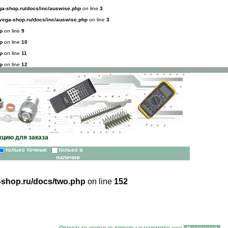
a-shop.ru/docs/inc/auswise.php
on line
3
ega-shop.ru/docs/inc/auswise.php
on line
3
p
on line
9
p
on line
10
p
on line
11
p
on line
12
кцию для заказа
только точные
только в
наличии
shop.ru/docs/two.php
on line
152
Отметьте нужные товары и нажмите ==>