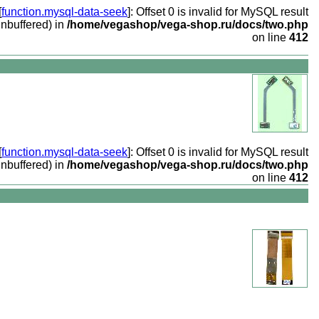
[
function.mysql-data-seek
]: Offset 0 is invalid for MySQL result
unbuffered) in
/home/vegashop/vega-shop.ru/docs/two.php
on line
412
[
function.mysql-data-seek
]: Offset 0 is invalid for MySQL result
unbuffered) in
/home/vegashop/vega-shop.ru/docs/two.php
on line
412