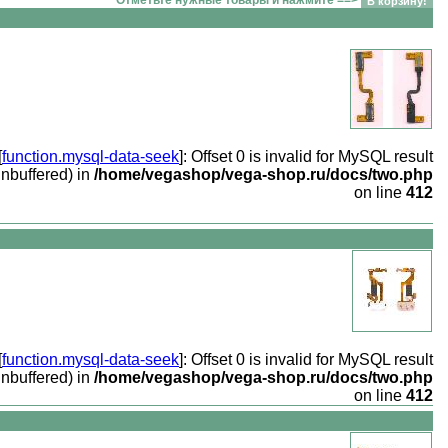
[
function.mysql-data-seek
]: Offset 0 is invalid for MySQL result
unbuffered) in
/home/vegashop/vega-shop.ru/docs/two.php
on line
412
[
function.mysql-data-seek
]: Offset 0 is invalid for MySQL result
unbuffered) in
/home/vegashop/vega-shop.ru/docs/two.php
on line
412