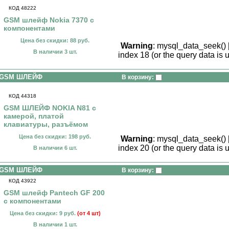
КОД 48222
GSM шлейф Nokia 7370 с
компонентами
Цена без скидки: 88 руб.
Warning
: mysql_data_seek() 
В наличии 3 шт.
index 18 (or the query data is 
GSM ШЛЕЙФ
В корзину:
КОД 44318
GSM ШЛЕЙФ NOKIA N81 с
камерой, платой
клавиатуры, разъёмом
Цена без скидки: 198 руб.
Warning
: mysql_data_seek() 
index 20 (or the query data is 
В наличии 6 шт.
GSM ШЛЕЙФ
В корзину:
КОД 43922
GSM шлейф Pantech GF 200
с компонентами
Цена без скидки: 9 руб.
(от 4 шт)
В наличии 1 шт.