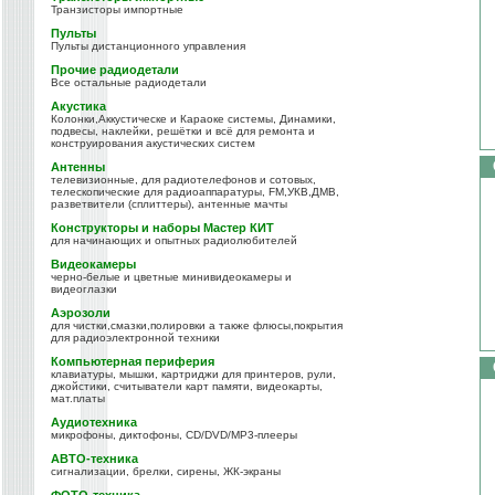
Транзисторы импортные
Пульты
Пульты дистанционного управления
Прочие радиодетали
Все остальные радиодетали
Акустика
Колонки,Аккустическе и Караоке системы, Динамики,
подвесы, наклейки, решётки и всё для ремонта и
конструирования акустических систем
Антенны
телевизионные, для радиотелефонов и сотовых,
телескопические для радиоаппаратуры, FM,УКВ,ДМВ,
разветвители (сплиттеры), антенные мачты
Конструкторы и наборы Мастер КИТ
для начинающих и опытных радиолюбителей
Видеокамеры
черно-белые и цветные минивидеокамеры и
видеоглазки
Аэрозоли
для чистки,смазки,полировки а также флюсы,покрытия
для радиоэлектронной техники
Компьютерная периферия
клавиатуры, мышки, картриджи для принтеров, рули,
джойстики, считыватели карт памяти, видеокарты,
мат.платы
Аудиотехника
микрофоны, диктофоны, CD/DVD/MP3-плееры
АВТО-техника
сигнализации, брелки, сирены, ЖК-экраны