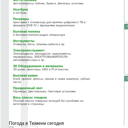
ФОТО-техника
фотоаппараты, плёнка, бумага, фильтры, штативы
Ноутбуки
и нетбуки
Ресиверы
приставки к телевизору для приёма цифрового ТВ в
формате DVB-T2 с функциями медиаплеера
Бытовая техника
и бытовая электро-радио аппаратура
Инструменты
Отвёртки, биты, обжимы кабеля и пр.
Электроинструмент
Электродрели, минидрели, шуруповёрты,
перфораторы, ЭЛЕКТРОВЫЖИГАТЕЛИ,
автокомпрессоры и пр.
3D Оборудование и материалы
3D ручки, принтеры, ABS и PLA пластик
Бытовая химия
Клей, припой, флюсы, смазки а также шампуни, зубная
паста
Праздничный свет
Гирлянды, Цветомузыка, Световые установки
Весь список товаров
Полный список товарных позиций без разбивки на
категории и страницы
Погода в Тюмени сегодня