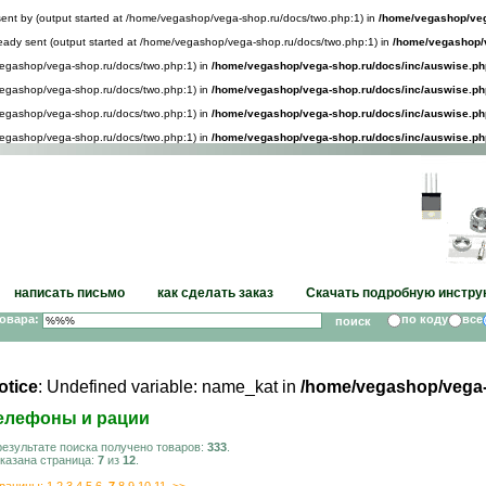
sent by (output started at /home/vegashop/vega-shop.ru/docs/two.php:1) in
/home/vegashop/veg
lready sent (output started at /home/vegashop/vega-shop.ru/docs/two.php:1) in
/home/vegashop/v
/vegashop/vega-shop.ru/docs/two.php:1) in
/home/vegashop/vega-shop.ru/docs/inc/auswise.ph
/vegashop/vega-shop.ru/docs/two.php:1) in
/home/vegashop/vega-shop.ru/docs/inc/auswise.ph
/vegashop/vega-shop.ru/docs/two.php:1) in
/home/vegashop/vega-shop.ru/docs/inc/auswise.ph
/vegashop/vega-shop.ru/docs/two.php:1) in
/home/vegashop/vega-shop.ru/docs/inc/auswise.ph
написать письмо
как сделать заказ
Скачать подробную инстру
товара:
по коду
все
otice
: Undefined variable: name_kat in
/home/vegashop/vega-
елефоны и рации
результате поиска получено товаров:
333
.
казана страница:
7
из
12
.
раницы:
1
2
3
4
5
6
7
8
9
10
11
>>