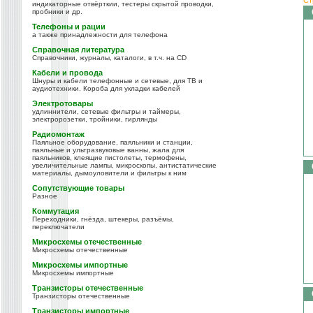
индикаторные отвёрткии, тестеры скрытой проводки,
пробники и др.
Телефоны и рации
а также принадлежности для телефона
Справочная литература
Справочники, журналы, каталоги, в т.ч. на CD
Кабели и провода
Шнуры и кабели телефонные и сетевые, для ТВ и
аудиотехники. Короба для укладки кабелей
Электротовары
удлиннители, сетевые фильтры и таймеры,
электророзетки, тройники, гирлянды
Радиомонтаж
Паяльное оборудование, паяльники и станции,
паяльные и ультразвуковые ванны, жала для
паяльников, клеящие пистолеты, термофены,
увеличительные лампы, микроскопы, антистатические
материалы, дымоуловители и фильтры к ним
Сопутствующие товары
Разное
Коммутация
Переходники, гнёзда, штекеры, разъёмы,
переключатели
Микросхемы отечественные
Микросхемы отечественные
Микросхемы импортные
Микросхемы импортные
Транзисторы отечественные
Транзисторы отечественные
Транзисторы импортные