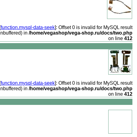
[
function.mysql-data-seek
]: Offset 0 is invalid for MySQL result
unbuffered) in
/home/vegashop/vega-shop.ru/docs/two.php
on line
412
[
function.mysql-data-seek
]: Offset 0 is invalid for MySQL result
unbuffered) in
/home/vegashop/vega-shop.ru/docs/two.php
on line
412