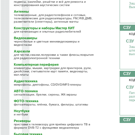
подвесы, наклейки, решётки и всё для ремонта и
Защ
конструирования акустических систем
Вых
Антенны
телевизионные, для радиотелефонов и сотовых,
телескопические для радиоаппаратуры, FM,УКВ,ДМВ,
разветвители (сплиттеры), антенные мачты
СЗУ
Конструкторы и наборы Мастер КИТ
для начинающих и опытных радиолюбителей
КОД
Видеокамеры
СЗУ
черно-белые и цветные минивидеокамеры и
видеоглазки
Защ
ште
Аэрозоли
вых
для чистки,смазки,полировки а также флюсы,покрытия
для радиоэлектронной техники
Компьютерная периферия
клавиатуры, мышки, картриджи для принтеров, рули,
джойстики, считыватели карт памяти, видеокарты,
СЗУ
мат.платы
КОД
Аудиотехника
микрофоны, диктофоны, CD/DVD/MP3-плееры
СЗУ
АВТО-техника
Пит
сигнализации, брелки, сирены, ЖК-экраны
раз
пер
ФОТО-техника
фотоаппараты, плёнка, бумага, фильтры, штативы
Ноутбуки
и нетбуки
СЗУ
Ресиверы
приставки к телевизору для приёма цифрового ТВ в
формате DVB-T2 с функциями медиаплеера
Бытовая техника