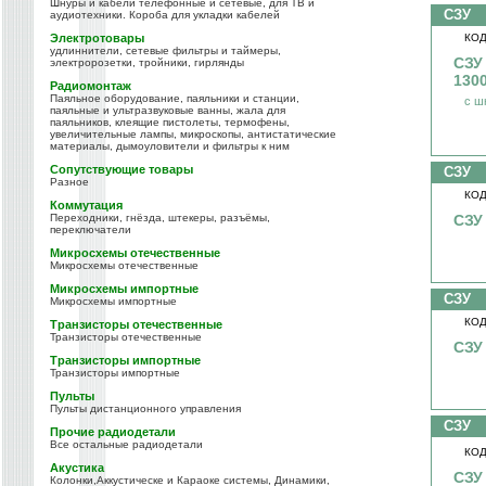
Шнуры и кабели телефонные и сетевые, для ТВ и
СЗУ
аудиотехники. Короба для укладки кабелей
Электротовары
КОД
удлиннители, сетевые фильтры и таймеры,
СЗУ
электророзетки, тройники, гирлянды
130
Радиомонтаж
Паяльное оборудование, паяльники и станции,
с ш
паяльные и ультразвуковые ванны, жала для
паяльников, клеящие пистолеты, термофены,
увеличительные лампы, микроскопы, антистатические
материалы, дымоуловители и фильтры к ним
Сопутствующие товары
СЗУ
Разное
КОД
Коммутация
Переходники, гнёзда, штекеры, разъёмы,
СЗУ
переключатели
Микросхемы отечественные
Микросхемы отечественные
Микросхемы импортные
СЗУ
Микросхемы импортные
КОД
Транзисторы отечественные
Транзисторы отечественные
СЗУ
Транзисторы импортные
Транзисторы импортные
Пульты
Пульты дистанционного управления
СЗУ
Прочие радиодетали
Все остальные радиодетали
КОД
Акустика
СЗУ
Колонки,Аккустическе и Караоке системы, Динамики,