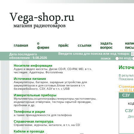
о
задать
напи
главная
прайс
ссылки
фирме
вопрос
пись
Введите слова для поиска или код товара:
Дата последнего
обновления : 9.08.2026
по коду
Носители информации
Источ
Аудио и видео кассеты, Диски CD-R, CD-RW, MD, в т.ч.
чистящие. Адаптеры. Фотоплёнка
В результ
Источники питания
Показана
Аккумуляторы, батареи, зарядные устройства для
аккумуляторов и для сотовых,блоки питания в т.ч
Страницы
безперебойного, СЗУ, АЗУ в т.ч. с USB
<<
60
61
СЗУ
Измерительные приборы
Мультиметры,осциллографы,генераторы,частотометры,
индикаторные отвёрткии, тестеры скрытой проводки,
КОД
пробники и др.
СЗУ
Телефоны и рации
а также принадлежности для телефона
Два
Справочная литература
Справочники, журналы, каталоги, в т.ч. на CD
Кабели и провода