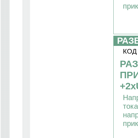
прик
РАЗ
КОД
РА
ПРИ
+2х
Нап
тока
напр
при