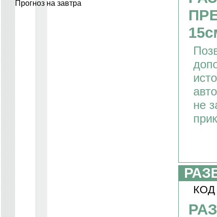
Прогноз на завтра
ПР
15с
Поз
доп
исто
авто
не з
прик
РАЗ
КОД
РА