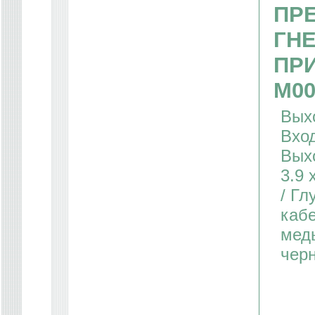
ПР
ГН
ПР
М00
Выхо
Вход
Выхо
3.9 
/ Гл
кабе
медь
чер