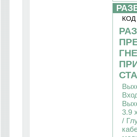
РАЗ
КОД
РА
ПР
ГН
ПР
СТА
Выхо
Вход
Выхо
3.9 
/ Гл
кабе