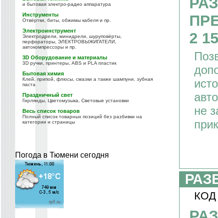
РА
и бытовая электро-радио аппаратура
Инструменты
ПР
Отвёртки, биты, обжимы кабеля и пр.
Электроинструмент
2 1
Электродрели, минидрели, шуруповёрты,
перфораторы, ЭЛЕКТРОВЫЖИГАТЕЛИ,
автокомпрессоры и пр.
Поз
3D Оборудование и материалы
3D ручки, принтеры, ABS и PLA пластик
доп
Бытовая химия
Клей, припой, флюсы, смазки а также шампуни, зубная
исто
паста
авто
Праздничный свет
Гирлянды, Цветомузыка, Световые установки
не з
Весь список товаров
Полный список товарных позиций без разбивки на
прик
категории и страницы
Погода в Тюмени сегодня
РАЗ
КОД
РА