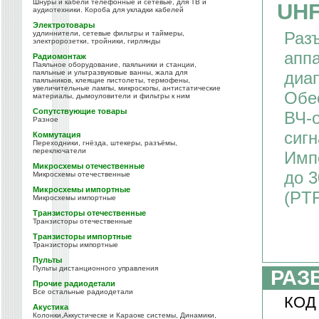
Шнуры и кабели телефонные и сетевые, для ТВ и
UHF
аудиотехники. Короба для укладки кабелей
Электротовары
Раз
удлиннители, сетевые фильтры и таймеры,
электророзетки, тройники, гирлянды
апп
Радиомонтаж
Паяльное оборудование, паяльники и станции,
паяльные и ультразвуковые ванны, жала для
диап
паяльников, клеящие пистолеты, термофены,
увеличительные лампы, микроскопы, антистатические
Обе
материалы, дымоуловители и фильтры к ним
Сопутствующие товары
ВЧ-
Разное
сигн
Коммутация
Переходники, гнёзда, штекеры, разъёмы,
переключатели
Импе
Микросхемы отечественные
до 3
Микросхемы отечественные
Микросхемы импортные
(PT
Микросхемы импортные
Транзисторы отечественные
Транзисторы отечественные
Транзисторы импортные
Транзисторы импортные
Пульты
Пульты дистанционного управления
РАЗ
Прочие радиодетали
Все остальные радиодетали
КОД
Акустика
Колонки,Аккустическе и Караоке системы, Динамики,