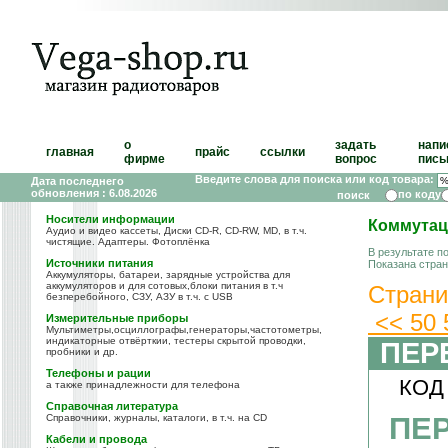
о
задать
напи
главная
прайс
ссылки
фирме
вопрос
пись
Введите слова для поиска или код товара:
Дата последнего
обновления : 6.08.2026
по коду
Носители информации
Коммутац
Аудио и видео кассеты, Диски CD-R, CD-RW, MD, в т.ч.
чистящие. Адаптеры. Фотоплёнка
В результате п
Источники питания
Показана стра
Аккумуляторы, батареи, зарядные устройства для
аккумуляторов и для сотовых,блоки питания в т.ч
Страни
безперебойного, СЗУ, АЗУ в т.ч. с USB
<<
50
Измерительные приборы
Мультиметры,осциллографы,генераторы,частотометры,
индикаторные отвёрткии, тестеры скрытой проводки,
ПЕР
пробники и др.
Телефоны и рации
КОД
а также принадлежности для телефона
Справочная литература
ПЕ
Справочники, журналы, каталоги, в т.ч. на CD
Кабели и провода