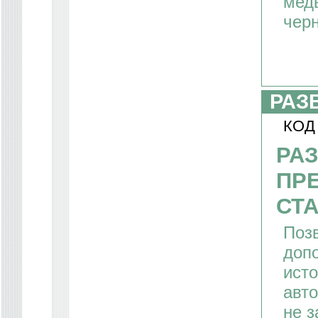
медь
чер
РАЗ
КОД
РА
ПР
СТА
Поз
доп
исто
авто
не з