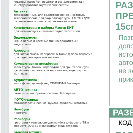
подвесы, наклейки, решётки и всё для ремонта и
РА
конструирования акустических систем
Антенны
ПР
телевизионные, для радиотелефонов и сотовых,
телескопические для радиоаппаратуры, FM,УКВ,ДМВ,
разветвители (сплиттеры), антенные мачты
15с
Конструкторы и наборы Мастер КИТ
для начинающих и опытных радиолюбителей
Поз
Видеокамеры
черно-белые и цветные минивидеокамеры и
доп
видеоглазки
Аэрозоли
исто
для чистки,смазки,полировки а также флюсы,покрытия
для радиоэлектронной техники
авто
Компьютерная периферия
клавиатуры, мышки, картриджи для принтеров, рули,
не з
джойстики, считыватели карт памяти, видеокарты,
мат.платы
прик
Аудиотехника
микрофоны, диктофоны, CD/DVD/MP3-плееры
АВТО-техника
сигнализации, брелки, сирены, ЖК-экраны
ФОТО-техника
фотоаппараты, плёнка, бумага, фильтры, штативы
Ноутбуки
РАЗ
и нетбуки
Ресиверы
КОД
приставки к телевизору для приёма цифрового ТВ в
формате DVB-T2 с функциями медиаплеера
Бытовая техника