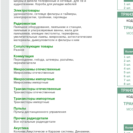
Шнуры и кабели телефонные и сетевые, для ТВ и
аудиотехники. Короба для укладки кабелей
1 шт.
2 шт.
Электротовары
удлиннители, сетевые фильтры и таймеры,
ТРАН
электророзетки, тройники, гирлянды
КОД
Радиомонтаж
Паяльное оборудование, паяльники и станции,
ТРАН
паяльные и ультразвуковые ванны, жала для
MOS
паяльников, клеящие пистолеты, термофены,
увеличительные лампы, микроскопы, антистатические
материалы, дымоуловители и фильтры к ним
Сопутствующие товары
Разное
Коли
Коммутация
1 шт.
Переходники, гнёзда, штекеры, разъёмы,
2 шт.
переключатели
3 шт.
4 шт.
Микросхемы отечественные
5 шт.
Микросхемы отечественные
6 шт.
Микросхемы импортные
7 шт.
Микросхемы импортные
8 шт.
Транзисторы отечественные
ТРАН
Транзисторы отечественные
КОД
Транзисторы импортные
Транзисторы импортные
ТРА
Пульты
MOS
Пульты дистанционного управления
Прочие радиодетали
Все остальные радиодетали
Коли
Акустика
Колонки,Аккустическе и Караоке системы, Динамики,
1 шт.