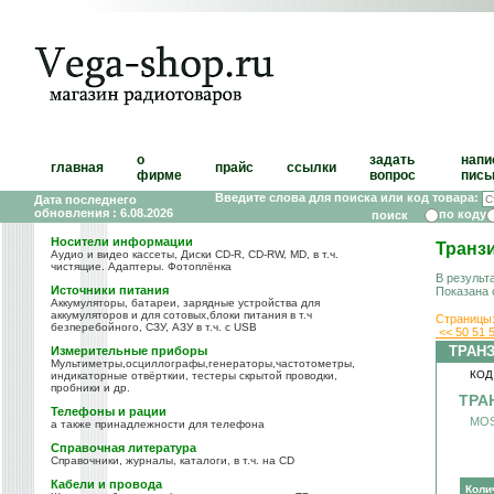
о
задать
напи
главная
прайс
ссылки
фирме
вопрос
пись
Введите слова для поиска или код товара:
Дата последнего
обновления : 6.08.2026
по коду
Носители информации
Транз
Аудио и видео кассеты, Диски CD-R, CD-RW, MD, в т.ч.
чистящие. Адаптеры. Фотоплёнка
В результ
Источники питания
Показана 
Аккумуляторы, батареи, зарядные устройства для
аккумуляторов и для сотовых,блоки питания в т.ч
Страницы
безперебойного, СЗУ, АЗУ в т.ч. с USB
<<
50
51
ТРАН
Измерительные приборы
Мультиметры,осциллографы,генераторы,частотометры,
КОД
индикаторные отвёрткии, тестеры скрытой проводки,
пробники и др.
ТРА
Телефоны и рации
MOS
а также принадлежности для телефона
Справочная литература
Справочники, журналы, каталоги, в т.ч. на CD
Кабели и провода
Коли