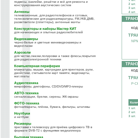
подвесы, наклейки, решётки и всё для ремонта и
2 шт.
конструирования акустических систем
3 шт.
Антенны
4 шт.
телевизионные, для радиотелефонов и сотовых,
ТРАН
телескопические для радиоаппаратуры, FM,УКВ,ДМВ,
разветвители (сплиттеры), антенные мачты
КОД
Конструкторы и наборы Мастер КИТ
для начинающих и опытных радиолюбителей
ТРА
Видеокамеры
NPN
черно-белые и цветные минивидеокамеры и
видеоглазки
Аэрозоли
для чистки,смазки,полировки а также флюсы,покрытия
для радиоэлектронной техники
ТРАН
Компьютерная периферия
клавиатуры, мышки, картриджи для принтеров, рули,
КОД
джойстики, считыватели карт памяти, видеокарты,
мат.платы
ТРА
Аудиотехника
P-C
микрофоны, диктофоны, CD/DVD/MP3-плееры
АВТО-техника
сигнализации, брелки, сирены, ЖК-экраны
Коли
ФОТО-техника
фотоаппараты, плёнка, бумага, фильтры, штативы
1 шт.
2 шт.
Ноутбуки
3 шт.
и нетбуки
Ресиверы
приставки к телевизору для приёма цифрового ТВ в
формате DVB-T2 с функциями медиаплеера
Бытовая техника