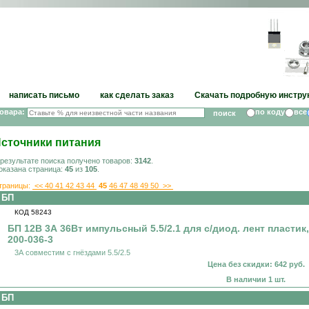
написать письмо
как сделать заказ
Скачать подробную инстру
товара:
по коду
все
сточники питания
 результате поиска получено товаров:
3142
.
оказана страница:
45
из
105
.
траницы:
<<
40
41
42
43
44
45
46
47
48
49
50
>>
БП
КОД 58243
БП 12В 3А 36Вт импульсный 5.5/2.1 для с/диод. лент пластик,
200-036-3
3А совместим с гнёздами 5.5/2.5
Цена без скидки: 642 руб.
В наличии 1 шт.
БП