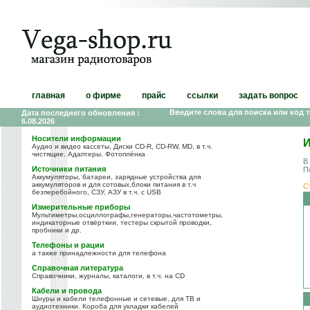
главная
о фирме
прайс
ссылки
задать вопрос
Введите слова для поиска или код 
Дата последнего обновления :
6.08.2026
Носители информации
И
Аудио и видео кассеты, Диски CD-R, CD-RW, MD, в т.ч.
чистящие. Адаптеры. Фотоплёнка
В
Источники питания
П
Аккумуляторы, батареи, зарядные устройства для
аккумуляторов и для сотовых,блоки питания в т.ч
С
безперебойного, СЗУ, АЗУ в т.ч. с USB
Измерительные приборы
Мультиметры,осциллографы,генераторы,частотометры,
индикаторные отвёрткии, тестеры скрытой проводки,
пробники и др.
Телефоны и рации
а также принадлежности для телефона
Справочная литература
Справочники, журналы, каталоги, в т.ч. на CD
Кабели и провода
Шнуры и кабели телефонные и сетевые, для ТВ и
аудиотехники. Короба для укладки кабелей