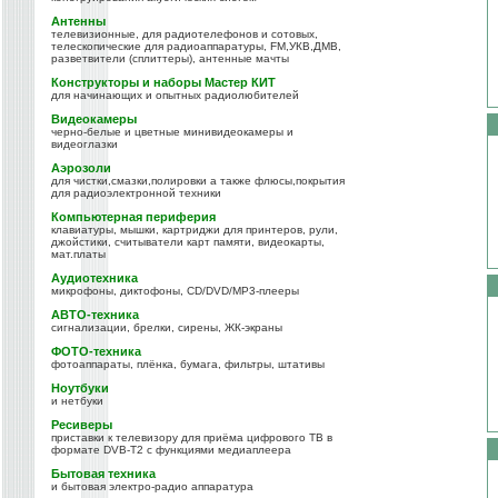
Антенны
телевизионные, для радиотелефонов и сотовых,
телескопические для радиоаппаратуры, FM,УКВ,ДМВ,
разветвители (сплиттеры), антенные мачты
Конструкторы и наборы Мастер КИТ
для начинающих и опытных радиолюбителей
Видеокамеры
черно-белые и цветные минивидеокамеры и
видеоглазки
Аэрозоли
для чистки,смазки,полировки а также флюсы,покрытия
для радиоэлектронной техники
Компьютерная периферия
клавиатуры, мышки, картриджи для принтеров, рули,
джойстики, считыватели карт памяти, видеокарты,
мат.платы
Аудиотехника
микрофоны, диктофоны, CD/DVD/MP3-плееры
АВТО-техника
сигнализации, брелки, сирены, ЖК-экраны
ФОТО-техника
фотоаппараты, плёнка, бумага, фильтры, штативы
Ноутбуки
и нетбуки
Ресиверы
приставки к телевизору для приёма цифрового ТВ в
формате DVB-T2 с функциями медиаплеера
Бытовая техника
и бытовая электро-радио аппаратура