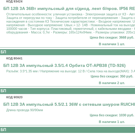
КОД 93424
БП 12В 3А 36Вт импульсный для с/диод. лент б/пров. IP56 R
Отличительные особенности: уличная установка - Электронная защита от КЗ - Ав
Защита от перегрузки по току - Защита потребителя от перенапряжения - Защита 
нахождения в состоянии КЗ Технические характеристики: - Входное напряжение: 
напряжения - Выходное напряжение: Uвых.= 12- 14B - Номинальный ток на выходе: 
100000 часов - Тип корпуса: Пластиковый, герметичный, с кабельными вводами - 
оборудования - Масса: 0,7кг - Размеры: 165х124х84мм. - Размеры упаковки: 205х
Цена без скидки: 3668 руб.
В наличии 1 шт.
БП
КОД 80441
БП 12В 3А импульсный 3.5/1.4 Орбита OT-APB38 (TD-926)
Разъём: 3.5*1.35 мм / Напряжение на выходе: 12 В / Сила тока на выходе(MAX): 3 A
Цена без скидки: 350 руб.
В наличии 2 шт.
БП
КОД 90920
БП 12В 3А импульсный 5.5/2.1 36W с сетевым шнуром RUICHI
Длина провода 90/90мм
Цена без скидки: 1030 руб.
В наличии 1 шт.
БП