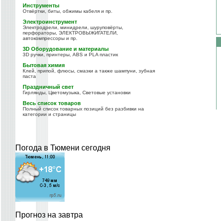
Инструменты
Отвёртки, биты, обжимы кабеля и пр.
Электроинструмент
Электродрели, минидрели, шуруповёрты,
перфораторы, ЭЛЕКТРОВЫЖИГАТЕЛИ,
автокомпрессоры и пр.
3D Оборудование и материалы
3D ручки, принтеры, ABS и PLA пластик
Бытовая химия
Клей, припой, флюсы, смазки а также шампуни, зубная
паста
Праздничный свет
Гирлянды, Цветомузыка, Световые установки
Весь список товаров
Полный список товарных позиций без разбивки на
категории и страницы
Погода в Тюмени сегодня
Прогноз на завтра