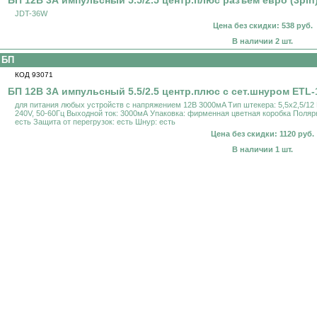
БП 12В 3А импульсный 5.5/2.5 центр.плюс разъём евро (3pin
JDT-36W
Цена без скидки: 538 руб.
В наличии 2 шт.
БП
КОД 93071
БП 12В 3А импульсный 5.5/2.5 центр.плюс с сет.шнуром ETL-
для питания любых устройств с напряжением 12В 3000мA Тип штекера: 5,5х2,5/12
240V, 50-60Гц Выходной ток: 3000мА Упаковка: фирменная цветная коробка Поляр
есть Защита от перегрузок: есть Шнур: есть
Цена без скидки: 1120 руб.
В наличии 1 шт.