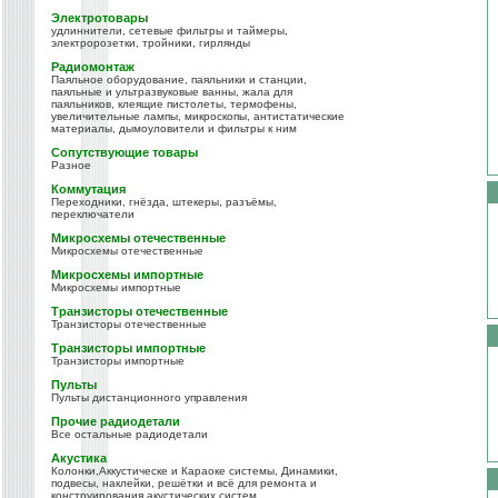
Электротовары
удлиннители, сетевые фильтры и таймеры,
электророзетки, тройники, гирлянды
Радиомонтаж
Паяльное оборудование, паяльники и станции,
паяльные и ультразвуковые ванны, жала для
паяльников, клеящие пистолеты, термофены,
увеличительные лампы, микроскопы, антистатические
материалы, дымоуловители и фильтры к ним
Сопутствующие товары
Разное
Коммутация
Переходники, гнёзда, штекеры, разъёмы,
переключатели
Микросхемы отечественные
Микросхемы отечественные
Микросхемы импортные
Микросхемы импортные
Транзисторы отечественные
Транзисторы отечественные
Транзисторы импортные
Транзисторы импортные
Пульты
Пульты дистанционного управления
Прочие радиодетали
Все остальные радиодетали
Акустика
Колонки,Аккустическе и Караоке системы, Динамики,
подвесы, наклейки, решётки и всё для ремонта и
конструирования акустических систем