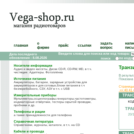
о
задать
напи
главная
прайс
ссылки
фирме
вопрос
пись
Введите слова для поиска или код товара:
Дата последнего
обновления : 8.08.2026
по коду
Носители информации
Транз
Аудио и видео кассеты, Диски CD-R, CD-RW, MD, в т.ч.
чистящие. Адаптеры. Фотоплёнка
В результ
Источники питания
Показана
Аккумуляторы, батареи, зарядные устройства для
аккумуляторов и для сотовых,блоки питания в т.ч
Страницы
безперебойного, СЗУ, АЗУ в т.ч. с USB
<<
40
41
ТРАН
Измерительные приборы
Мультиметры,осциллографы,генераторы,частотометры,
КОД
индикаторные отвёрткии, тестеры скрытой проводки,
пробники и др.
ТРА
Телефоны и рации
20/
а также принадлежности для телефона
Справочная литература
Справочники, журналы, каталоги, в т.ч. на CD
Кабели и провода
ТРАН