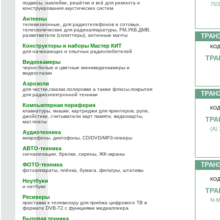
подвесы, наклейки, решётки и всё для ремонта и
75/
конструирования акустических систем
Антенны
телевизионные, для радиотелефонов и сотовых,
телескопические для радиоаппаратуры, FM,УКВ,ДМВ,
разветвители (сплиттеры), антенные мачты
ТРАН
Конструкторы и наборы Мастер КИТ
КОД
для начинающих и опытных радиолюбителей
ТРА
Видеокамеры
черно-белые и цветные минивидеокамеры и
видеоглазки
Аэрозоли
для чистки,смазки,полировки а также флюсы,покрытия
ТРАН
для радиоэлектронной техники
Компьютерная периферия
КОД
клавиатуры, мышки, картриджи для принтеров, рули,
джойстики, считыватели карт памяти, видеокарты,
ТРА
мат.платы
(A)
Аудиотехника
микрофоны, диктофоны, CD/DVD/MP3-плееры
АВТО-техника
сигнализации, брелки, сирены, ЖК-экраны
ТРАН
ФОТО-техника
фотоаппараты, плёнка, бумага, фильтры, штативы
КОД
Ноутбуки
и нетбуки
ТРА
Ресиверы
N-M
приставки к телевизору для приёма цифрового ТВ в
формате DVB-T2 с функциями медиаплеера
Бытовая техника