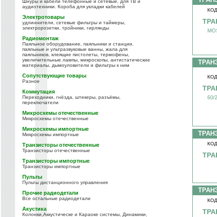
Шнуры и кабели телефонные и сетевые, для ТВ и
аудиотехники. Короба для укладки кабелей
КОД
Электротовары
ТРА
удлиннители, сетевые фильтры и таймеры,
электророзетки, тройники, гирлянды
MOS
Радиомонтаж
Паяльное оборудование, паяльники и станции,
паяльные и ультразвуковые ванны, жала для
паяльников, клеящие пистолеты, термофены,
увеличительные лампы, микроскопы, антистатические
ТРАН
материалы, дымоуловители и фильтры к ним
Сопутствующие товары
КОД
Разное
ТРА
Коммутация
Переходники, гнёзда, штекеры, разъёмы,
60/
переключатели
Микросхемы отечественные
Микросхемы отечественные
Микросхемы импортные
ТРАН
Микросхемы импортные
КОД
Транзисторы отечественные
Транзисторы отечественные
ТРА
Транзисторы импортные
Транзисторы импортные
Пульты
Пульты дистанционного управления
ТРАН
Прочие радиодетали
Все остальные радиодетали
КОД
Акустика
ТРА
Колонки,Аккустическе и Караоке системы, Динамики,