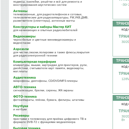
подвесы, наклейки, решётки и всё для ремонта и
-30/
конструирования акустических систем
Антенны
телевизионные, для радиотелефонов и сотовых,
телескопические для радиоаппаратуры, FM,УКВ,ДМВ,
разветвители (сплиттеры), антенные мачты
ТРАНЗ
Конструкторы и наборы Мастер КИТ
КОД 
для начинающих и опытных радиолюбителей
ТРАН
Видеокамеры
черно-белые и цветные минивидеокамеры и
30/2
видеоглазки
Аэрозоли
для чистки,смазки,полировки а также флюсы,покрытия
для радиоэлектронной техники
ТРАНЗ
Компьютерная периферия
клавиатуры, мышки, картриджи для принтеров, рули,
КОД 
джойстики, считыватели карт памяти, видеокарты,
мат.платы
ТРАН
Аудиотехника
12/8
микрофоны, диктофоны, CD/DVD/MP3-плееры
АВТО-техника
сигнализации, брелки, сирены, ЖК-экраны
ФОТО-техника
ТРАНЗ
фотоаппараты, плёнка, бумага, фильтры, штативы
КОД 
Ноутбуки
и нетбуки
ТРАН
Ресиверы
30/2
приставки к телевизору для приёма цифрового ТВ в
Вт
формате DVB-T2 с функциями медиаплеера
Бытовая техника