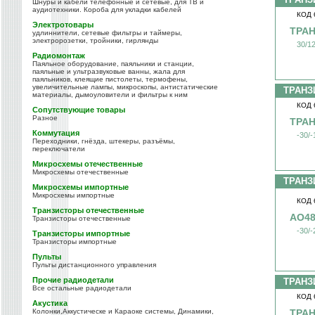
Шнуры и кабели телефонные и сетевые, для ТВ и
аудиотехники. Короба для укладки кабелей
КОД 
Электротовары
ТРАН
удлиннители, сетевые фильтры и таймеры,
электророзетки, тройники, гирлянды
30/1
Радиомонтаж
Паяльное оборудование, паяльники и станции,
паяльные и ультразвуковые ванны, жала для
паяльников, клеящие пистолеты, термофены,
увеличительные лампы, микроскопы, антистатические
ТРАНЗ
материалы, дымоуловители и фильтры к ним
КОД 
Сопутствующие товары
Разное
ТРАН
Коммутация
-30/
Переходники, гнёзда, штекеры, разъёмы,
переключатели
Микросхемы отечественные
Микросхемы отечественные
ТРАНЗ
Микросхемы импортные
Микросхемы импортные
КОД 
Транзисторы отечественные
AO48
Транзисторы отечественные
-30/
Транзисторы импортные
Транзисторы импортные
Пульты
Пульты дистанционного управления
Прочие радиодетали
ТРАНЗ
Все остальные радиодетали
КОД 
Акустика
Колонки,Аккустическе и Караоке системы, Динамики,
ТРАН