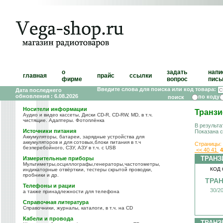
о
задать
напи
главная
прайс
ссылки
фирме
вопрос
пись
Введите слова для поиска или код товара:
Дата последнего
обновления : 6.08.2026
по коду
Носители информации
Транз
Аудио и видео кассеты, Диски CD-R, CD-RW, MD, в т.ч.
чистящие. Адаптеры. Фотоплёнка
В результа
Источники питания
Показана 
Аккумуляторы, батареи, зарядные устройства для
аккумуляторов и для сотовых,блоки питания в т.ч
Страницы:
безперебойного, СЗУ, АЗУ в т.ч. с USB
<<
40
41
4
ТРАНЗ
Измерительные приборы
Мультиметры,осциллографы,генераторы,частотометры,
КОД 
индикаторные отвёрткии, тестеры скрытой проводки,
пробники и др.
ТРАН
Телефоны и рации
30/2
а также принадлежности для телефона
Справочная литература
Справочники, журналы, каталоги, в т.ч. на CD
Кабели и провода
ТРАНЗ