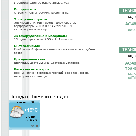
и бытовая электро-радио аппаратура
Инструменты
ТРАНЗ
Отвёртки, биты, обжимы кабеля и пр.
КОД 
Электроинструмент
Электродрели, минидрели, шуруповёрты,
AO48
перфораторы, ЭЛЕКТРОВЫЖИГАТЕЛИ,
автокомпрессоры и пр.
60/2
3D Оборудование и материалы
3D ручки, принтеры, ABS и PLA пластик
Бытовая химия
ТРАНЗ
Клей, припой, флюсы, смазки а также шампуни, зубная
паста
КОД 
Праздничный свет
AO48
Гирлянды, Цветомузыка, Световые установки
тран
Весь список товаров
Полный список товарных позиций без разбивки на
MOSF
категории и страницы
pdf/
Погода в Тюмени сегодня