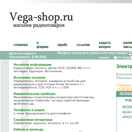
о
задать
напи
главная
прайс
ссылки
фирме
вопрос
пись
Введите слова для поиска или код товара:
Дата последнего
обновления : 8.08.2026
по коду
Носители информации
Элект
Аудио и видео кассеты, Диски CD-R, CD-RW, MD, в т.ч.
чистящие. Адаптеры. Фотоплёнка
В результ
Источники питания
Показана 
Аккумуляторы, батареи, зарядные устройства для
аккумуляторов и для сотовых,блоки питания в т.ч
Страницы:
безперебойного, СЗУ, АЗУ в т.ч. с USB
<<
30
31
ФОНА
Измерительные приборы
Мультиметры,осциллографы,генераторы,частотометры,
КОД
индикаторные отвёрткии, тестеры скрытой проводки,
пробники и др.
ФОН
Телефоны и рации
крас
а также принадлежности для телефона
акку
Справочная литература
Справочники, журналы, каталоги, в т.ч. на CD
Кабели и провода