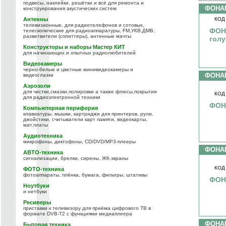
подвесы, наклейки, решётки и всё для ремонта и
ФОНА
конструирования акустических систем
Антенны
КОД
телевизионные, для радиотелефонов и сотовых,
ФОНА
телескопические для радиоаппаратуры, FM,УКВ,ДМВ,
разветвители (сплиттеры), антенные мачты
голу
Конструкторы и наборы Мастер КИТ
для начинающих и опытных радиолюбителей
Видеокамеры
черно-белые и цветные минивидеокамеры и
ФОНА
видеоглазки
Аэрозоли
для чистки,смазки,полировки а также флюсы,покрытия
КОД
для радиоэлектронной техники
ФОНА
Компьютерная периферия
клавиатуры, мышки, картриджи для принтеров, рули,
джойстики, считыватели карт памяти, видеокарты,
мат.платы
Аудиотехника
микрофоны, диктофоны, CD/DVD/MP3-плееры
ФОНА
АВТО-техника
сигнализации, брелки, сирены, ЖК-экраны
КОД
ФОТО-техника
фотоаппараты, плёнка, бумага, фильтры, штативы
ФОНА
Ноутбуки
и нетбуки
Ресиверы
приставки к телевизору для приёма цифрового ТВ в
формате DVB-T2 с функциями медиаплеера
ФОНА
Бытовая техника