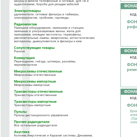
Шнуры и кабели телефонные и сетевые, для ТВ и
аудиотехники. Короба для укладки кабелей
ФОНА
Электротовары
удлиннители, сетевые фильтры и таймеры,
КОД
электророзетки, тройники, гирлянды
ФОН
Радиомонтаж
рефл
Паяльное оборудование, паяльники и станции,
паяльные и ультразвуковые ванны, жала для
паяльников, клеящие пистолеты, термофены,
увеличительные лампы, микроскопы, антистатические
материалы, дымоуловители и фильтры к ним
Сопутствующие товары
ФОНА
Разное
КОД
Коммутация
Переходники, гнёзда, штекеры, разъёмы,
ФОН
переключатели
ремн
Микросхемы отечественные
Микросхемы отечественные
Микросхемы импортные
Микросхемы импортные
ФОНА
Транзисторы отечественные
Транзисторы отечественные
КОД
Транзисторы импортные
ФОНА
Транзисторы импортные
Вре
Пульты
алю
Пульты дистанционного управления
-20д
Прочие радиодетали
элем
Все остальные радиодетали
Акустика
Колонки,Аккустическе и Караоке системы, Динамики,