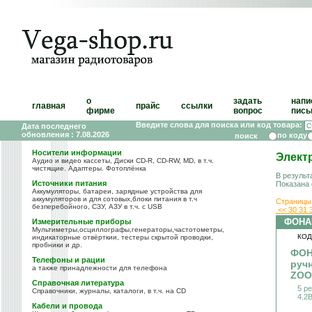
о
задать
напи
главная
прайс
ссылки
фирме
вопрос
пись
Введите слова для поиска или код товара:
Дата последнего
обновления : 7.08.2026
по коду
Носители информации
Элект
Аудио и видео кассеты, Диски CD-R, CD-RW, MD, в т.ч.
чистящие. Адаптеры. Фотоплёнка
В результ
Источники питания
Показана 
Аккумуляторы, батареи, зарядные устройства для
аккумуляторов и для сотовых,блоки питания в т.ч
Страницы
безперебойного, СЗУ, АЗУ в т.ч. с USB
<<
30
31
ФОНА
Измерительные приборы
Мультиметры,осциллографы,генераторы,частотометры,
КОД
индикаторные отвёрткии, тестеры скрытой проводки,
пробники и др.
ФОН
Телефоны и рации
ручн
а также принадлежности для телефона
ZO
Справочная литература
5 р
Справочники, журналы, каталоги, в т.ч. на CD
4.2
Кабели и провода