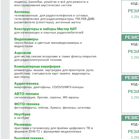
подвесы, наклейки, решётки и всё для ремонта и
КОД 
конструирования акустических систем
РЕЗИ
Антенны
телевизионные, для радиотелефонов и сотовых,
0.25
телескопические для радиоаппаратуры, FM,УКВ,ДМВ,
разветвители (сплиттеры), антенные мачты
Конструкторы и наборы Мастер КИТ
для начинающих и опытных радиолюбителей
РЕЗИС
Видеокамеры
черно-белые и цветные минивидеокамеры и
КОД 
видеоглазки
РЕЗИ
Аэрозоли
для чистки,смазки,полировки а также флюсы,покрытия
0.25
для радиоэлектронной техники
Компьютерная периферия
клавиатуры, мышки, картриджи для принтеров, рули,
джойстики, считыватели карт памяти, видеокарты,
мат.платы
РЕЗИС
Аудиотехника
КОД 
микрофоны, диктофоны, CD/DVD/MP3-плееры
РЕЗИ
АВТО-техника
сигнализации, брелки, сирены, ЖК-экраны
0.25
ФОТО-техника
фотоаппараты, плёнка, бумага, фильтры, штативы
Ноутбуки
РЕЗИС
и нетбуки
Ресиверы
КОД 
приставки к телевизору для приёма цифрового ТВ в
РЕЗИ
формате DVB-T2 с функциями медиаплеера
0.25
Бытовая техника