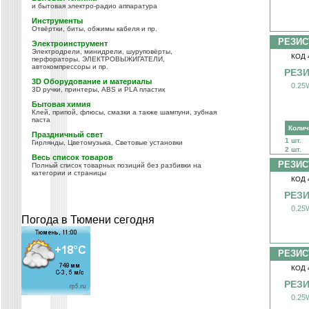
и бытовая электро-радио аппаратура
Инструменты
Отвёртки, биты, обжимы кабеля и пр.
РЕЗИС
Электроинструмент
Электродрели, минидрели, шуруповёрты,
КОД 
перфораторы, ЭЛЕКТРОВЫЖИГАТЕЛИ,
автокомпрессоры и пр.
РЕЗИ
3D Оборудование и материалы
0.25
3D ручки, принтеры, ABS и PLA пластик
Бытовая химия
Клей, припой, флюсы, смазки а также шампуни, зубная
паста
Колич
Праздничный свет
1 шт.
Гирлянды, Цветомузыка, Световые установки
2 шт.
Весь список товаров
РЕЗИС
Полный список товарных позиций без разбивки на
категории и страницы
КОД 
РЕЗИ
0.25
Погода в Тюмени сегодня
РЕЗИС
КОД 
РЕЗИ
0.25