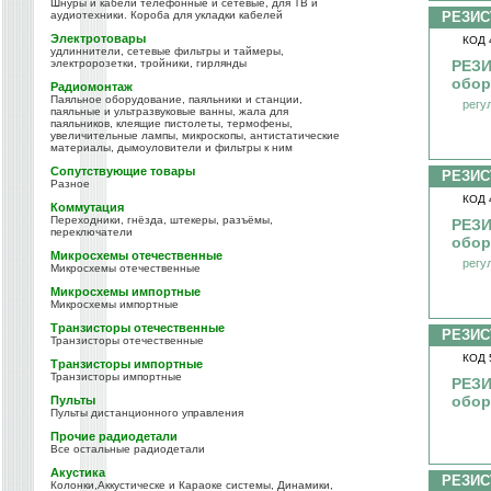
Шнуры и кабели телефонные и сетевые, для ТВ и
аудиотехники. Короба для укладки кабелей
РЕЗИС
Электротовары
КОД 
удлиннители, сетевые фильтры и таймеры,
электророзетки, тройники, гирлянды
РЕЗИ
обор
Радиомонтаж
Паяльное оборудование, паяльники и станции,
регу
паяльные и ультразвуковые ванны, жала для
паяльников, клеящие пистолеты, термофены,
увеличительные лампы, микроскопы, антистатические
материалы, дымоуловители и фильтры к ним
Сопутствующие товары
РЕЗИС
Разное
КОД 
Коммутация
Переходники, гнёзда, штекеры, разъёмы,
РЕЗИ
переключатели
обор
Микросхемы отечественные
регу
Микросхемы отечественные
Микросхемы импортные
Микросхемы импортные
Транзисторы отечественные
РЕЗИС
Транзисторы отечественные
КОД 
Транзисторы импортные
Транзисторы импортные
РЕЗИ
обо
Пульты
Пульты дистанционного управления
Прочие радиодетали
Все остальные радиодетали
Акустика
РЕЗИС
Колонки,Аккустическе и Караоке системы, Динамики,