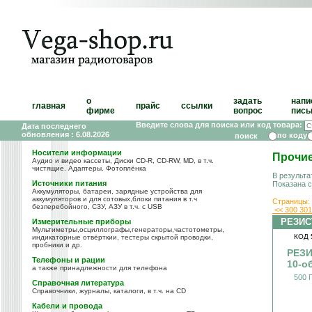
о
задать
напи
главная
прайс
ссылки
фирме
вопрос
пись
Введите слова для поиска или код товара:
Дата последнего
обновления : 6.08.2026
по коду
Носители информации
Прочие
Аудио и видео кассеты, Диски CD-R, CD-RW, MD, в т.ч.
чистящие. Адаптеры. Фотоплёнка
В результа
Источники питания
Показана 
Аккумуляторы, батареи, зарядные устройства для
аккумуляторов и для сотовых,блоки питания в т.ч
Страницы:
безперебойного, СЗУ, АЗУ в т.ч. с USB
<<
300
30
РЕЗИС
Измерительные приборы
Мультиметры,осциллографы,генераторы,частотометры,
КОД 
индикаторные отвёрткии, тестеры скрытой проводки,
пробники и др.
РЕЗИ
Телефоны и рации
10-о
а также принадлежности для телефона
500 
Справочная литература
Справочники, журналы, каталоги, в т.ч. на CD
Кабели и провода