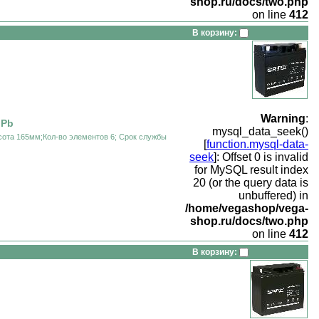
shop.ru/docs/two.php
on line
412
В корзину:
Warning
:
 Pb
mysql_data_seek()
сота 165мм;Кол-во элементов 6; Срок службы
[
function.mysql-data-
seek
]: Offset 0 is invalid
for MySQL result index
20 (or the query data is
unbuffered) in
/home/vegashop/vega-
shop.ru/docs/two.php
on line
412
В корзину: