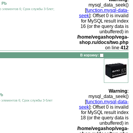
 Pb
mysql_data_seek()
 элементов 6; Срок службы 3-5лет;
[
function.mysql-data-
seek
]: Offset 0 is invalid
for MySQL result index
16 (or the query data is
unbuffered) in
/home/vegashop/vega-
shop.ru/docs/two.php
on line
412
В корзину:
Warning
:
Pb
mysql_data_seek()
 элементов 6; Срок службы 3-5лет
[
function.mysql-data-
seek
]: Offset 0 is invalid
for MySQL result index
18 (or the query data is
unbuffered) in
/home/vegashop/vega-