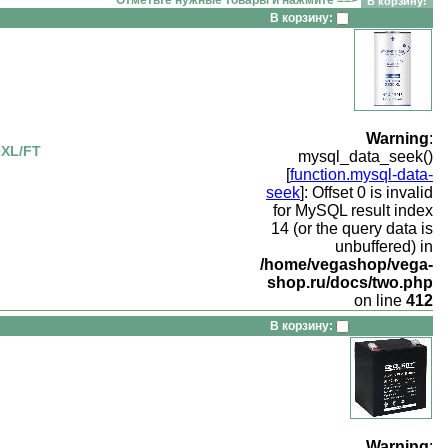
В корзину:
Warning
:
0XL/FT
mysql_data_seek()
[
function.mysql-data-
seek
]: Offset 0 is invalid
for MySQL result index
14 (or the query data is
unbuffered) in
/home/vegashop/vega-
shop.ru/docs/two.php
on line
412
В корзину:
Warning
: