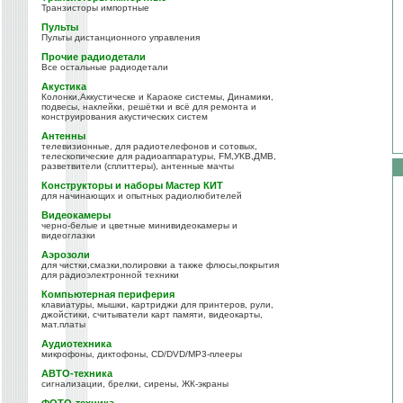
Транзисторы импортные
Пульты
Пульты дистанционного управления
Прочие радиодетали
Все остальные радиодетали
Акустика
Колонки,Аккустическе и Караоке системы, Динамики,
подвесы, наклейки, решётки и всё для ремонта и
конструирования акустических систем
Антенны
телевизионные, для радиотелефонов и сотовых,
телескопические для радиоаппаратуры, FM,УКВ,ДМВ,
разветвители (сплиттеры), антенные мачты
Конструкторы и наборы Мастер КИТ
для начинающих и опытных радиолюбителей
Видеокамеры
черно-белые и цветные минивидеокамеры и
видеоглазки
Аэрозоли
для чистки,смазки,полировки а также флюсы,покрытия
для радиоэлектронной техники
Компьютерная периферия
клавиатуры, мышки, картриджи для принтеров, рули,
джойстики, считыватели карт памяти, видеокарты,
мат.платы
Аудиотехника
микрофоны, диктофоны, CD/DVD/MP3-плееры
АВТО-техника
сигнализации, брелки, сирены, ЖК-экраны