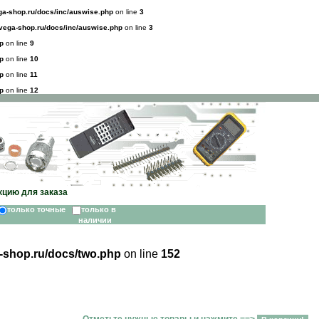
a-shop.ru/docs/inc/auswise.php
on line
3
ega-shop.ru/docs/inc/auswise.php
on line
3
p
on line
9
p
on line
10
p
on line
11
p
on line
12
кцию для заказа
только точные
только в
наличии
-shop.ru/docs/two.php
on line
152
Отметьте нужные товары и нажмите ==>