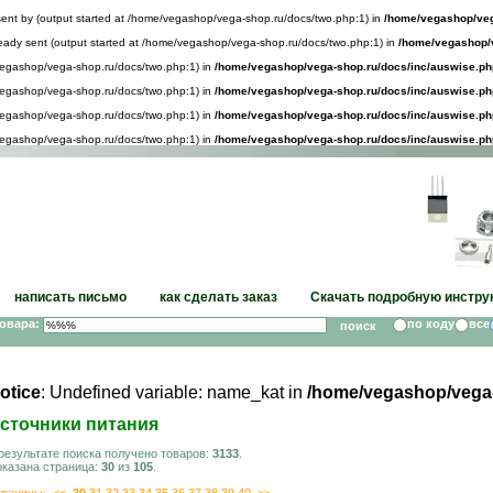
sent by (output started at /home/vegashop/vega-shop.ru/docs/two.php:1) in
/home/vegashop/veg
lready sent (output started at /home/vegashop/vega-shop.ru/docs/two.php:1) in
/home/vegashop/v
/vegashop/vega-shop.ru/docs/two.php:1) in
/home/vegashop/vega-shop.ru/docs/inc/auswise.ph
/vegashop/vega-shop.ru/docs/two.php:1) in
/home/vegashop/vega-shop.ru/docs/inc/auswise.ph
/vegashop/vega-shop.ru/docs/two.php:1) in
/home/vegashop/vega-shop.ru/docs/inc/auswise.ph
/vegashop/vega-shop.ru/docs/two.php:1) in
/home/vegashop/vega-shop.ru/docs/inc/auswise.ph
написать письмо
как сделать заказ
Скачать подробную инстру
товара:
по коду
все
otice
: Undefined variable: name_kat in
/home/vegashop/vega
сточники питания
результате поиска получено товаров:
3133
.
казана страница:
30
из
105
.
траницы:
<<
30
31
32
33
34
35
36
37
38
39
40
>>