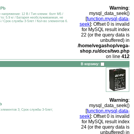
Warning
:
 Pb
mysql_data_seek()
 напряжение: 12 В / Тип клемм: болт М5 /
то: 5.9 кг / Батарея необслуживаемая, не
[
function.mysql-data-
/ Срок службы 3-5лет / Кол-во элементов 6.
seek
]: Offset 0 is invalid
for MySQL result index
22 (or the query data is
unbuffered) in
/home/vegashop/vega-
shop.ru/docs/two.php
on line
412
В корзину:
Warning
:
b
mysql_data_seek()
элементов 3; Срок службы 3-5лет;
[
function.mysql-data-
seek
]: Offset 0 is invalid
for MySQL result index
24 (or the query data is
unbuffered) in