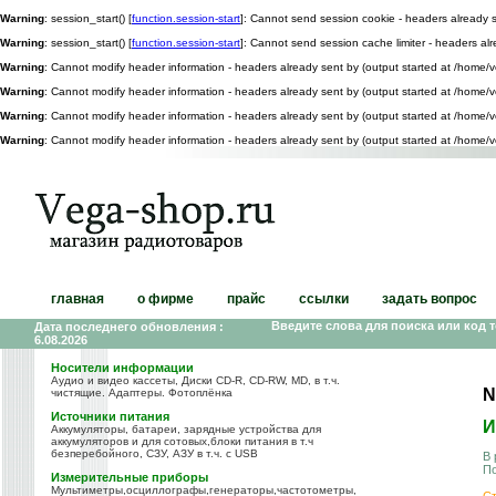
Warning
: session_start() [
function.session-start
]: Cannot send session cookie - headers already 
Warning
: session_start() [
function.session-start
]: Cannot send session cache limiter - headers a
Warning
: Cannot modify header information - headers already sent by (output started at /home
Warning
: Cannot modify header information - headers already sent by (output started at /home
Warning
: Cannot modify header information - headers already sent by (output started at /home
Warning
: Cannot modify header information - headers already sent by (output started at /home
главная
о фирме
прайс
ссылки
задать вопрос
Введите слова для поиска или код 
Дата последнего обновления :
6.08.2026
Носители информации
Аудио и видео кассеты, Диски CD-R, CD-RW, MD, в т.ч.
N
чистящие. Адаптеры. Фотоплёнка
Источники питания
И
Аккумуляторы, батареи, зарядные устройства для
аккумуляторов и для сотовых,блоки питания в т.ч
безперебойного, СЗУ, АЗУ в т.ч. с USB
В 
По
Измерительные приборы
Мультиметры,осциллографы,генераторы,частотометры,
С