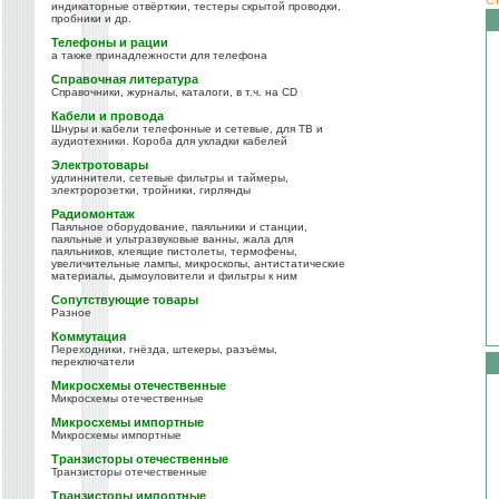
индикаторные отвёрткии, тестеры скрытой проводки,
пробники и др.
Телефоны и рации
а также принадлежности для телефона
Справочная литература
Справочники, журналы, каталоги, в т.ч. на CD
Кабели и провода
Шнуры и кабели телефонные и сетевые, для ТВ и
аудиотехники. Короба для укладки кабелей
Электротовары
удлиннители, сетевые фильтры и таймеры,
электророзетки, тройники, гирлянды
Радиомонтаж
Паяльное оборудование, паяльники и станции,
паяльные и ультразвуковые ванны, жала для
паяльников, клеящие пистолеты, термофены,
увеличительные лампы, микроскопы, антистатические
материалы, дымоуловители и фильтры к ним
Сопутствующие товары
Разное
Коммутация
Переходники, гнёзда, штекеры, разъёмы,
переключатели
Микросхемы отечественные
Микросхемы отечественные
Микросхемы импортные
Микросхемы импортные
Транзисторы отечественные
Транзисторы отечественные
Транзисторы импортные