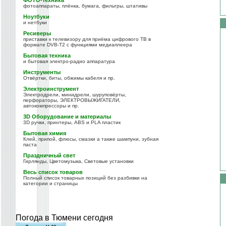
ФОТО-техника
фотоаппараты, плёнка, бумага, фильтры, штативы
Ноутбуки
и нетбуки
Ресиверы
приставки к телевизору для приёма цифрового ТВ в
формате DVB-T2 с функциями медиаплеера
Бытовая техника
и бытовая электро-радио аппаратура
Инструменты
Отвёртки, биты, обжимы кабеля и пр.
Электроинструмент
Электродрели, минидрели, шуруповёрты,
перфораторы, ЭЛЕКТРОВЫЖИГАТЕЛИ,
автокомпрессоры и пр.
3D Оборудование и материалы
3D ручки, принтеры, ABS и PLA пластик
Бытовая химия
Клей, припой, флюсы, смазки а также шампуни, зубная
паста
Праздничный свет
Гирлянды, Цветомузыка, Световые установки
Весь список товаров
Полный список товарных позиций без разбивки на
категории и страницы
Погода в Тюмени сегодня