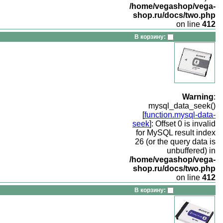
/home/vegashop/vega-
shop.ru/docs/two.php
on line
412
В корзину:
Warning
:
mysql_data_seek()
[
function.mysql-data-
seek
]: Offset 0 is invalid
for MySQL result index
26 (or the query data is
unbuffered) in
/home/vegashop/vega-
shop.ru/docs/two.php
on line
412
В корзину: