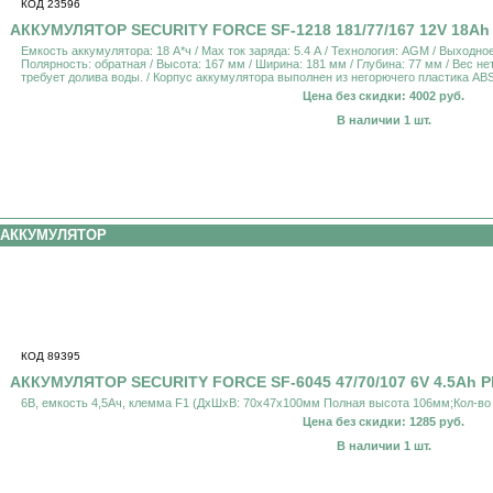
КОД 23596
АККУМУЛЯТОР SECURITY FORCE SF-1218 181/77/167 12V 18Ah
Емкость аккумулятора: 18 А*ч / Max ток заряда: 5.4 А / Технология: AGM / Выходное
Полярность: обратная / Высота: 167 мм / Ширина: 181 мм / Глубина: 77 мм / Вес нет
требует долива воды. / Корпус аккумулятора выполнен из негорючего пластика ABS 
Цена без скидки: 4002 руб.
В наличии 1 шт.
АККУМУЛЯТОР
КОД 89395
АККУМУЛЯТОР SECURITY FORCE SF-6045 47/70/107 6V 4.5Ah P
6В, емкость 4,5Ач, клемма F1 (ДхШхВ: 70х47х100мм Полная высота 106мм;Кол-во 
Цена без скидки: 1285 руб.
В наличии 1 шт.