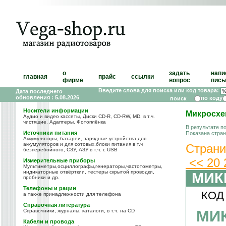
о
задать
напи
главная
прайс
ссылки
фирме
вопрос
пись
Введите слова для поиска или код товара:
Дата последнего
обновления : 5.08.2026
по коду
Носители информации
Микросхе
Аудио и видео кассеты, Диски CD-R, CD-RW, MD, в т.ч.
чистящие. Адаптеры. Фотоплёнка
В результате п
Источники питания
Показана стра
Аккумуляторы, батареи, зарядные устройства для
аккумуляторов и для сотовых,блоки питания в т.ч
Страни
безперебойного, СЗУ, АЗУ в т.ч. с USB
<<
20
Измерительные приборы
Мультиметры,осциллографы,генераторы,частотометры,
индикаторные отвёрткии, тестеры скрытой проводки,
МИК
пробники и др.
Телефоны и рации
КОД
а также принадлежности для телефона
Справочная литература
МИ
Справочники, журналы, каталоги, в т.ч. на CD
Кабели и провода