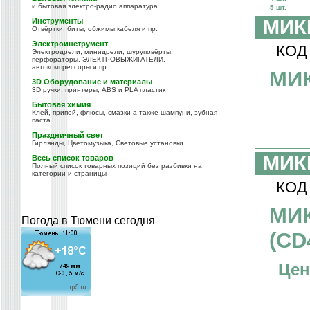
и бытовая электро-радио аппаратура
5 шт.
МИК
Инструменты
Отвёртки, биты, обжимы кабеля и пр.
Электроинструмент
КОД
Электродрели, минидрели, шуруповёрты,
перфораторы, ЭЛЕКТРОВЫЖИГАТЕЛИ,
автокомпрессоры и пр.
МИ
3D Оборудование и материалы
3D ручки, принтеры, ABS и PLA пластик
Бытовая химия
Клей, припой, флюсы, смазки а также шампуни, зубная
паста
Праздничный свет
Гирлянды, Цветомузыка, Световые установки
МИК
Весь список товаров
Полный список товарных позиций без разбивки на
категории и страницы
КОД
МИК
Погода в Тюмени сегодня
(CD
Цен