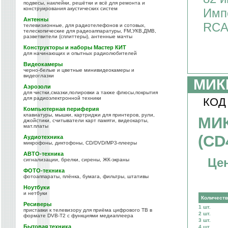
подвесы, наклейки, решётки и всё для ремонта и
конструирования акустических систем
Имп
Антенны
RCA
телевизионные, для радиотелефонов и сотовых,
телескопические для радиоаппаратуры, FM,УКВ,ДМВ,
разветвители (сплиттеры), антенные мачты
Конструкторы и наборы Мастер КИТ
для начинающих и опытных радиолюбителей
Видеокамеры
черно-белые и цветные минивидеокамеры и
видеоглазки
МИК
Аэрозоли
для чистки,смазки,полировки а также флюсы,покрытия
для радиоэлектронной техники
КОД
Компьютерная периферия
клавиатуры, мышки, картриджи для принтеров, рули,
МИ
джойстики, считыватели карт памяти, видеокарты,
мат.платы
(CD
Аудиотехника
микрофоны, диктофоны, CD/DVD/MP3-плееры
АВТО-техника
Цен
сигнализации, брелки, сирены, ЖК-экраны
ФОТО-техника
фотоаппараты, плёнка, бумага, фильтры, штативы
Ноутбуки
и нетбуки
Количест
Ресиверы
1 шт.
приставки к телевизору для приёма цифрового ТВ в
2 шт.
формате DVB-T2 с функциями медиаплеера
3 шт.
Бытовая техника
4 шт.