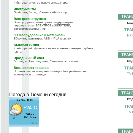
и бытовая электро-радио аппаратура
Инструменты
Отвёртки, биты, обжимы кабеля и пр.
ТРАН
Электроинструмент
Электродрели, минидрели, шуруповёрты,
КОД
перфораторы, ЭЛЕКТРОВЫЖИГАТЕЛИ,
автокомпрессоры и пр.
ТРА
3D Оборудование и материалы
NPN
3D ручки, принтеры, ABS и PLA пластик
Бытовая химия
Клей, припой, флюсы, смазки а также шампуни, зубная
паста
ТРАН
Праздничный свет
КОД
Гирлянды, Цветомузыка, Световые установки
ТРА
Весь список товаров
Полный список товарных позиций без разбивки на
TV-
категории и страницы
ТРАН
Погода в Тюмени сегодня
КОД
ТРА
TV-
ТРАН