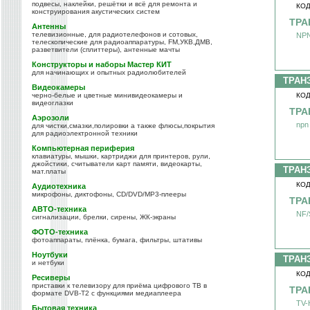
подвесы, наклейки, решётки и всё для ремонта и
КОД
конструирования акустических систем
ТРА
Антенны
телевизионные, для радиотелефонов и сотовых,
NPN
телескопические для радиоаппаратуры, FM,УКВ,ДМВ,
разветвители (сплиттеры), антенные мачты
Конструкторы и наборы Мастер КИТ
для начинающих и опытных радиолюбителей
ТРАН
Видеокамеры
черно-белые и цветные минивидеокамеры и
КОД
видеоглазки
ТРА
Аэрозоли
npn
для чистки,смазки,полировки а также флюсы,покрытия
для радиоэлектронной техники
Компьютерная периферия
клавиатуры, мышки, картриджи для принтеров, рули,
джойстики, считыватели карт памяти, видеокарты,
ТРАН
мат.платы
КОД
Аудиотехника
микрофоны, диктофоны, CD/DVD/MP3-плееры
ТРА
АВТО-техника
NF/
сигнализации, брелки, сирены, ЖК-экраны
ФОТО-техника
фотоаппараты, плёнка, бумага, фильтры, штативы
Ноутбуки
ТРАН
и нетбуки
КОД
Ресиверы
приставки к телевизору для приёма цифрового ТВ в
ТРА
формате DVB-T2 с функциями медиаплеера
TV-
Бытовая техника