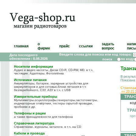
о
задать
напи
главная
прайс
ссылки
фирме
вопрос
пись
Введите слова для поиска или код товара:
Дата последнего
обновления : 8.08.2026
по коду
Носители информации
Транз
Аудио и видео кассеты, Диски CD-R, CD-RW, MD, в т.ч.
чистящие. Адаптеры. Фотоплёнка
В результ
Источники питания
Показана
Аккумуляторы, батареи, зарядные устройства для
аккумуляторов и для сотовых,блоки питания в т.ч
Страницы
безперебойного, СЗУ, АЗУ в т.ч. с USB
<<
20
21
ТРАН
Измерительные приборы
Мультиметры,осциллографы,генераторы,частотометры,
КОД
индикаторные отвёрткии, тестеры скрытой проводки,
пробники и др.
ТРА
Телефоны и рации
npn
а также принадлежности для телефона
Справочная литература
Справочники, журналы, каталоги, в т.ч. на CD
Кабели и провода
ТРАН