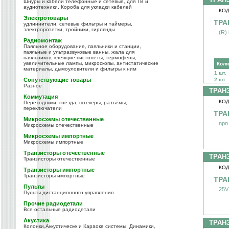
Шнуры и кабели телефонные и сетевые, для ТВ и
аудиотехники. Короба для укладки кабелей
КОД
Электротовары
ТРА
удлиннители, сетевые фильтры и таймеры,
электророзетки, тройники, гирлянды
(R)
Радиомонтаж
Паяльное оборудование, паяльники и станции,
паяльные и ультразвуковые ванны, жала для
паяльников, клеящие пистолеты, термофены,
увеличительные лампы, микроскопы, антистатические
Коли
материалы, дымоуловители и фильтры к ним
1 шт.
Сопутствующие товары
2 шт.
Разное
ТРАН
Коммутация
КОД
Переходники, гнёзда, штекеры, разъёмы,
переключатели
ТРА
Микросхемы отечественные
npn
Микросхемы отечественные
Микросхемы импортные
Микросхемы импортные
Транзисторы отечественные
ТРАН
Транзисторы отечественные
КОД
Транзисторы импортные
Транзисторы импортные
ТРА
Пульты
25V
Пульты дистанционного управления
Прочие радиодетали
Все остальные радиодетали
Акустика
ТРАН
Колонки,Аккустическе и Караоке системы, Динамики,