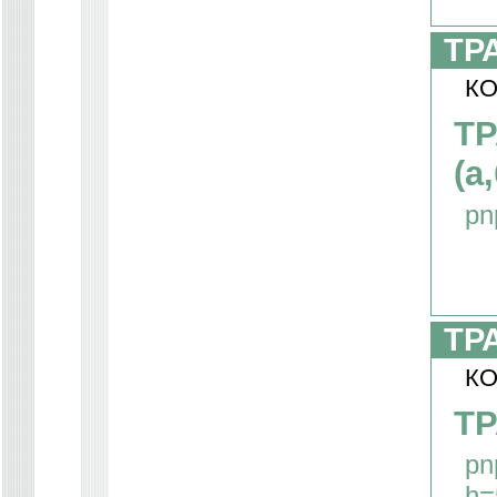
ТР
КО
ТР
(а,
pn
ТР
КО
ТР
pn
h=