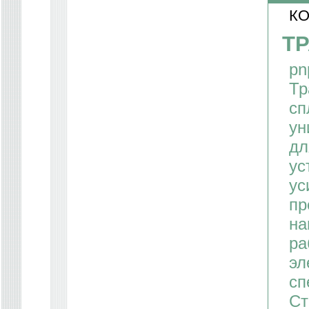
КО
ТР
pn
Тр
сп
ун
дл
ус
ус
пр
на
ра
эл
сп
Ст