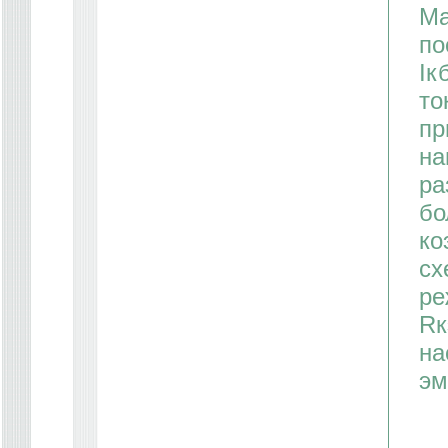
Ма
по
Iк
то
пр
на
ра
бо
ко
сх
ре
Rк
на
эм