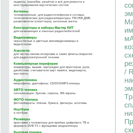
подвесы, наклейки, решётки и всё для ремонта и
со
конструирования акустических систем
Антенны
эм
телевизионные, для радиотелефонов и сотовых,
телескопические для радиоаппаратуры, FM,УКВ,ДМВ,
Ма
разветвители (сплиттеры), антенные мачты
Конструкторы и наборы Мастер КИТ
им
для начинающих и опытных радиолюбителей
мА
Видеокамеры
черно-белые и цветные минивидеокамеры и
видеоглазки
ко
Аэрозоли
сх
для чистки,смазки,полировки а также флюсы,покрытия
для радиоэлектронной техники
ре
Компьютерная периферия
клавиатуры, мышки, картриджи для принтеров, рули,
/ 
джойстики, считыватели карт памяти, видеокарты,
мат.платы
на
Аудиотехника
микрофоны, диктофоны, CD/DVD/MP3-плееры
эм
АВТО-техника
сигнализации, брелки, сирены, ЖК-экраны
Тр
ФОТО-техника
сп
фотоаппараты, плёнка, бумага, фильтры, штативы
Ноутбуки
ни
и нетбуки
Ресиверы
Пр
приставки к телевизору для приёма цифрового ТВ в
формате DVB-T2 с функциями медиаплеера
сх
Бытовая техника