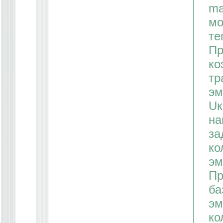
ma
мо
те
Пр
ко
тр
эм
Uк
на
за
ко
эм
Пр
ба
эм
ко