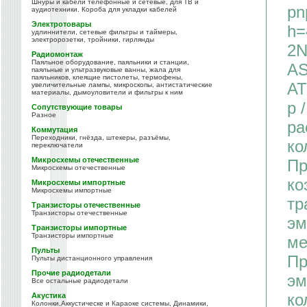
Шнуры и кабели телефонные и сетевые, для ТВ и
pn
аудиотехники. Короба для укладки кабелей
Электротовары
h=
удлиннители, сетевые фильтры и таймеры,
электророзетки, тройники, гирлянды
2N
Радиомонтаж
Паяльное оборудование, паяльники и станции,
AS
паяльные и ультразвуковые ванны, жала для
паяльников, клеящие пистолеты, термофены,
AT
увеличительные лампы, микроскопы, антистатические
материалы, дымоуловители и фильтры к ним
p 
Сопутствующие товары
Разное
ра
Коммутация
Переходники, гнёзда, штекеры, разъёмы,
ко
переключатели
Микросхемы отечественные
Пр
Микросхемы отечественные
ко
Микросхемы импортные
Микросхемы импортные
тр
Транзисторы отечественные
Транзисторы отечественные
эм
Транзисторы импортные
Транзисторы импортные
ме
Пульты
Пр
Пульты дистанционного управления
Прочие радиодетали
эм
Все остальные радиодетали
ко
Акустика
Колонки,Аккустическе и Караоке системы, Динамики,