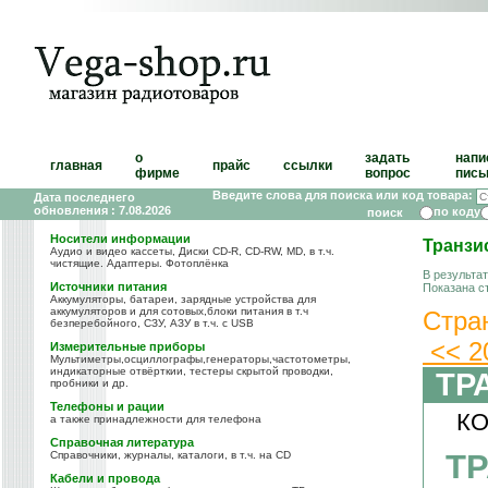
о
задать
напи
главная
прайс
ссылки
фирме
вопрос
пись
Введите слова для поиска или код товара:
Дата последнего
обновления : 7.08.2026
по коду
Носители информации
Транзи
Аудио и видео кассеты, Диски CD-R, CD-RW, MD, в т.ч.
чистящие. Адаптеры. Фотоплёнка
В результа
Источники питания
Показана с
Аккумуляторы, батареи, зарядные устройства для
аккумуляторов и для сотовых,блоки питания в т.ч
Стра
безперебойного, СЗУ, АЗУ в т.ч. с USB
<<
2
Измерительные приборы
Мультиметры,осциллографы,генераторы,частотометры,
индикаторные отвёрткии, тестеры скрытой проводки,
ТР
пробники и др.
Телефоны и рации
КО
а также принадлежности для телефона
Справочная литература
ТР
Справочники, журналы, каталоги, в т.ч. на CD
Кабели и провода