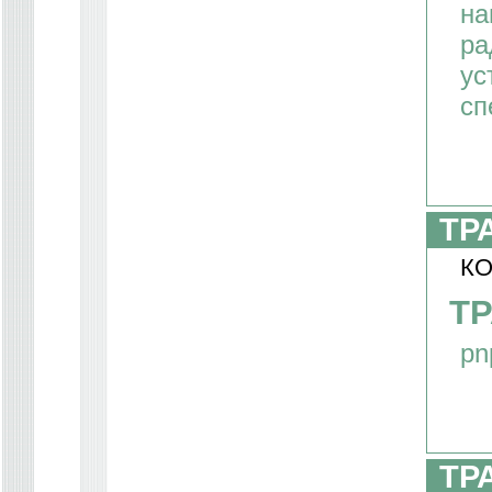
на
ра
ус
сп
ТР
КО
ТР
pn
ТР