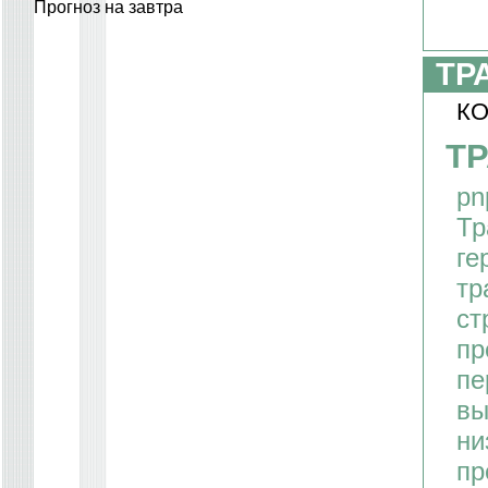
Прогноз на завтра
ТР
КО
ТР
pn
Тр
ге
тр
ст
пр
пе
вы
ни
пр