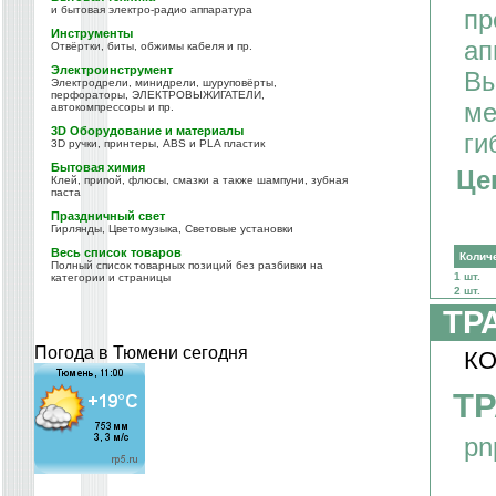
и бытовая электро-радио аппаратура
пр
Инструменты
ап
Отвёртки, биты, обжимы кабеля и пр.
Электроинструмент
Вы
Электродрели, минидрели, шуруповёрты,
перфораторы, ЭЛЕКТРОВЫЖИГАТЕЛИ,
ме
автокомпрессоры и пр.
3D Оборудование и материалы
ги
3D ручки, принтеры, ABS и PLA пластик
Бытовая химия
Це
Клей, припой, флюсы, смазки а также шампуни, зубная
паста
Праздничный свет
Гирлянды, Цветомузыка, Световые установки
Весь список товаров
Колич
Полный список товарных позиций без разбивки на
1 шт.
категории и страницы
2 шт.
ТР
Погода в Тюмени сегодня
КО
ТР
pn