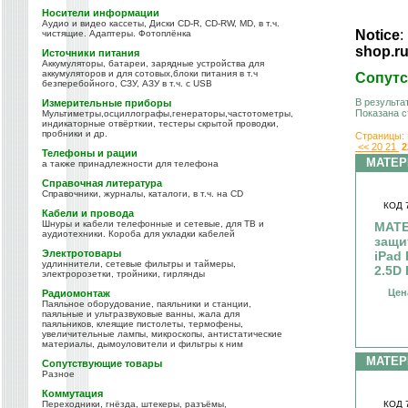
Носители информации
Аудио и видео кассеты, Диски CD-R, CD-RW, MD, в т.ч.
Notice
:
чистящие. Адаптеры. Фотоплёнка
shop.r
Источники питания
Аккумуляторы, батареи, зарядные устройства для
аккумуляторов и для сотовых,блоки питания в т.ч
Сопут
безперебойного, СЗУ, АЗУ в т.ч. с USB
В результа
Измерительные приборы
Показана с
Мультиметры,осциллографы,генераторы,частотометры,
индикаторные отвёрткии, тестеры скрытой проводки,
пробники и др.
Страницы:
<<
20
21
2
Телефоны и рации
МАТЕ
а также принадлежности для телефона
Справочная литература
Справочники, журналы, каталоги, в т.ч. на CD
КОД 
Кабели и провода
Шнуры и кабели телефонные и сетевые, для ТВ и
МАТЕ
аудиотехники. Короба для укладки кабелей
защи
Электротовары
iPad 
удлиннители, сетевые фильтры и таймеры,
2.5D
электророзетки, тройники, гирлянды
Цен
Радиомонтаж
Паяльное оборудование, паяльники и станции,
паяльные и ультразвуковые ванны, жала для
паяльников, клеящие пистолеты, термофены,
увеличительные лампы, микроскопы, антистатические
материалы, дымоуловители и фильтры к ним
МАТЕ
Сопутствующие товары
Разное
Коммутация
КОД 
Переходники, гнёзда, штекеры, разъёмы,