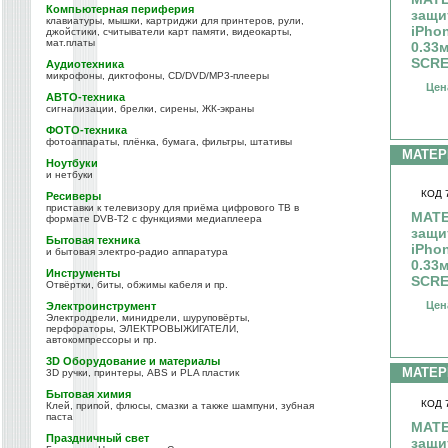
Компьютерная периферия
защи
клавиатуры, мышки, картриджи для принтеров, рули,
iPho
джойстики, считыватели карт памяти, видеокарты,
мат.платы
0.33
SCRE
Аудиотехника
микрофоны, диктофоны, CD/DVD/MP3-плееры
Цен
АВТО-техника
сигнализации, брелки, сирены, ЖК-экраны
ФОТО-техника
фотоаппараты, плёнка, бумага, фильтры, штативы
МАТЕ
Ноутбуки
и нетбуки
КОД 
Ресиверы
приставки к телевизору для приёма цифрового ТВ в
МАТЕ
формате DVB-T2 с функциями медиаплеера
защи
Бытовая техника
iPho
и бытовая электро-радио аппаратура
0.33
Инструменты
SCRE
Отвёртки, биты, обжимы кабеля и пр.
Цен
Электроинструмент
Электродрели, минидрели, шуруповёрты,
перфораторы, ЭЛЕКТРОВЫЖИГАТЕЛИ,
автокомпрессоры и пр.
3D Оборудование и материалы
МАТЕ
3D ручки, принтеры, ABS и PLA пластик
Бытовая химия
КОД 
Клей, припой, флюсы, смазки а также шампуни, зубная
паста
МАТЕ
Праздничный свет
защи