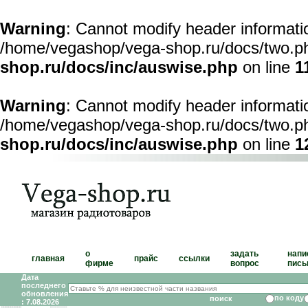
Warning
: Cannot modify header informatio
/home/vegashop/vega-shop.ru/docs/two.ph
shop.ru/docs/inc/auswise.php
on line
1
Warning
: Cannot modify header informatio
/home/vegashop/vega-shop.ru/docs/two.ph
shop.ru/docs/inc/auswise.php
on line
1
о
задать
напи
главная
прайс
ссылки
фирме
вопрос
пись
Дата
последнего
обновления
по коду
: 7.08.2026