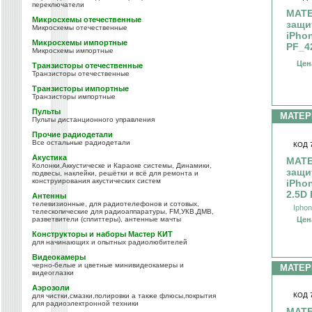
переключатели
МАТЕ
Микросхемы отечественные
защи
Микросхемы отечественные
iPhon
Микросхемы импортные
PF_4
Микросхемы импортные
Цен
Транзисторы отечественные
Транзисторы отечественные
Транзисторы импортные
Транзисторы импортные
Пульты
МАТЕ
Пульты дистанционного управления
Прочие радиодетали
Все остальные радиодетали
КОД 
Акустика
МАТЕ
Колонки,Аккустическе и Караоке системы, Динамики,
защи
подвесы, наклейки, решётки и всё для ремонта и
конструирования акустических систем
iPhon
2.5D
Антенны
телевизионные, для радиотелефонов и сотовых,
Ipho
телескопические для радиоаппаратуры, FM,УКВ,ДМВ,
Цен
разветвители (сплиттеры), антенные мачты
Конструкторы и наборы Мастер КИТ
для начинающих и опытных радиолюбителей
Видеокамеры
черно-белые и цветные минивидеокамеры и
МАТЕ
видеоглазки
Аэрозоли
КОД 
для чистки,смазки,полировки а также флюсы,покрытия
для радиоэлектронной техники
МАТЕ