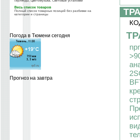
Гирлянды, Цветомузыка, Световые установки
Весь список товаров
ТР
Полный список товарных позиций без разбивки на
категории и страницы
КО
ТР
Погода в Тюмени сегодня
np
>9
ан
2S
Прогноз на завтра
BF
кр
ст
Пр
ис
ви
те