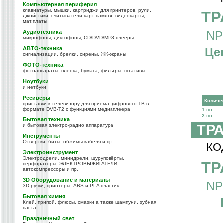
Компьютерная периферия
клавиатуры, мышки, картриджи для принтеров, рули,
ТР
джойстики, считыватели карт памяти, видеокарты,
мат.платы
NP
Аудиотехника
микрофоны, диктофоны, CD/DVD/MP3-плееры
Це
АВТО-техника
сигнализации, брелки, сирены, ЖК-экраны
ФОТО-техника
фотоаппараты, плёнка, бумага, фильтры, штативы
Ноутбуки
и нетбуки
Ресиверы
Количе
приставки к телевизору для приёма цифрового ТВ в
формате DVB-T2 с функциями медиаплеера
1 шт.
2 шт.
Бытовая техника
ТР
и бытовая электро-радио аппаратура
Инструменты
Отвёртки, биты, обжимы кабеля и пр.
КО
Электроинструмент
Электродрели, минидрели, шуруповёрты,
ТР
перфораторы, ЭЛЕКТРОВЫЖИГАТЕЛИ,
автокомпрессоры и пр.
3D Оборудование и материалы
NP
3D ручки, принтеры, ABS и PLA пластик
Бытовая химия
Клей, припой, флюсы, смазки а также шампуни, зубная
паста
Праздничный свет