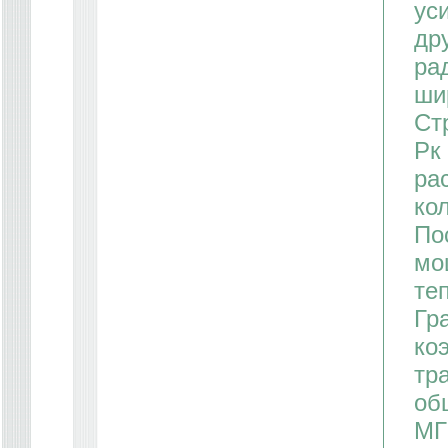
ус
др
ра
ши
Стр
Рк
ра
кол
По
мо
теп
Гр
ко
тр
об
МГ