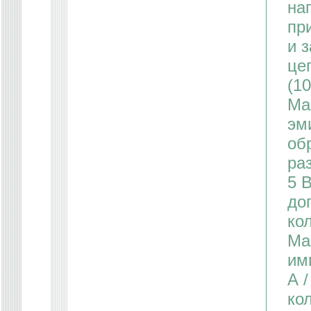
на
пр
и 
це
(1
Ма
эм
об
ра
5 
до
кол
Ма
им
А /
ко