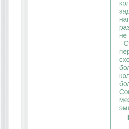
ко
за
на
ра
не
- 
пе
сх
бо
ко
бол
Со
ме
эм