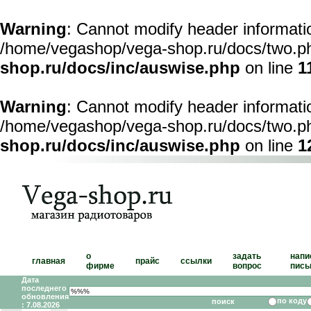
Warning
: Cannot modify header informatio
/home/vegashop/vega-shop.ru/docs/two.ph
shop.ru/docs/inc/auswise.php
on line
1
Warning
: Cannot modify header informatio
/home/vegashop/vega-shop.ru/docs/two.ph
shop.ru/docs/inc/auswise.php
on line
1
о
задать
напи
главная
прайс
ссылки
фирме
вопрос
пись
Дата
последнего
обновления
по коду
: 7.08.2026