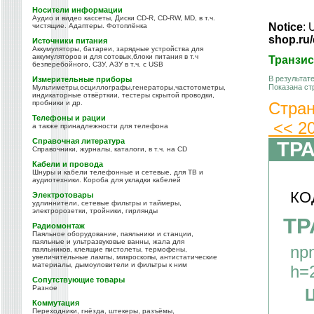
Носители информации
Аудио и видео кассеты, Диски CD-R, CD-RW, MD, в т.ч.
Notice
: 
чистящие. Адаптеры. Фотоплёнка
shop.ru
Источники питания
Аккумуляторы, батареи, зарядные устройства для
аккумуляторов и для сотовых,блоки питания в т.ч
Транзи
безперебойного, СЗУ, АЗУ в т.ч. с USB
В результат
Измерительные приборы
Показана ст
Мультиметры,осциллографы,генераторы,частотометры,
индикаторные отвёрткии, тестеры скрытой проводки,
Стра
пробники и др.
Телефоны и рации
<<
2
а также принадлежности для телефона
Справочная литература
ТР
Справочники, журналы, каталоги, в т.ч. на CD
Кабели и провода
Шнуры и кабели телефонные и сетевые, для ТВ и
аудиотехники. Короба для укладки кабелей
КО
Электротовары
удлиннители, сетевые фильтры и таймеры,
электророзетки, тройники, гирлянды
ТР
Радиомонтаж
Паяльное оборудование, паяльники и станции,
паяльные и ультразвуковые ванны, жала для
np
паяльников, клеящие пистолеты, термофены,
увеличительные лампы, микроскопы, антистатические
материалы, дымоуловители и фильтры к ним
h=2
Сопутствующие товары
Разное
Ц
Коммутация
Переходники, гнёзда, штекеры, разъёмы,