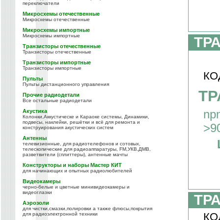
переключатели
Микросхемы отечественные
Микросхемы отечественные
Микросхемы импортные
Микросхемы импортные
ТР
Транзисторы отечественные
Транзисторы отечественные
Транзисторы импортные
Транзисторы импортные
КО
Пульты
Пульты дистанционного управления
ТР
Прочие радиодетали
Все остальные радиодетали
np
Акустика
Колонки,Аккустическе и Караоке системы, Динамики,
подвесы, наклейки, решётки и всё для ремонта и
>9
конструирования акустических систем
Антенны
телевизионные, для радиотелефонов и сотовых,
телескопические для радиоаппаратуры, FM,УКВ,ДМВ,
разветвители (сплиттеры), антенные мачты
Конструкторы и наборы Мастер КИТ
для начинающих и опытных радиолюбителей
Видеокамеры
черно-белые и цветные минивидеокамеры и
видеоглазки
ТР
Аэрозоли
для чистки,смазки,полировки а также флюсы,покрытия
КО
для радиоэлектронной техники