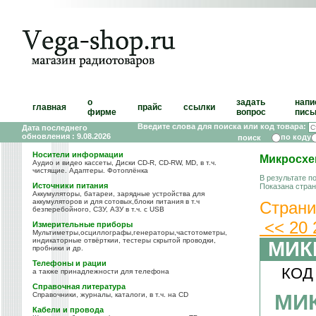
о
задать
напи
главная
прайс
ссылки
фирме
вопрос
пись
Введите слова для поиска или код товара:
Дата последнего
обновления : 9.08.2026
по коду
Носители информации
Микросхе
Аудио и видео кассеты, Диски CD-R, CD-RW, MD, в т.ч.
чистящие. Адаптеры. Фотоплёнка
В результате п
Источники питания
Показана стра
Аккумуляторы, батареи, зарядные устройства для
аккумуляторов и для сотовых,блоки питания в т.ч
Страни
безперебойного, СЗУ, АЗУ в т.ч. с USB
<<
20
Измерительные приборы
Мультиметры,осциллографы,генераторы,частотометры,
индикаторные отвёрткии, тестеры скрытой проводки,
МИК
пробники и др.
Телефоны и рации
КОД
а также принадлежности для телефона
Справочная литература
МИ
Справочники, журналы, каталоги, в т.ч. на CD
Кабели и провода