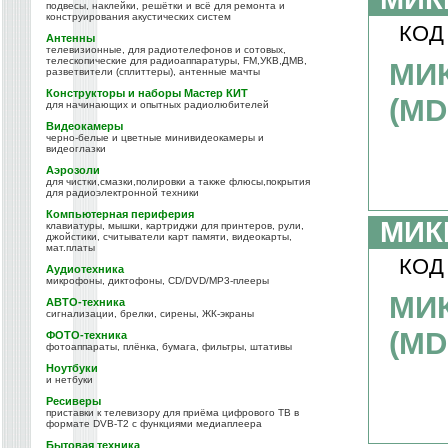
подвесы, наклейки, решётки и всё для ремонта и
конструирования акустических систем
КОД
Антенны
телевизионные, для радиотелефонов и сотовых,
телескопические для радиоаппаратуры, FM,УКВ,ДМВ,
МИ
разветвители (сплиттеры), антенные мачты
Конструкторы и наборы Мастер КИТ
(MD
для начинающих и опытных радиолюбителей
Видеокамеры
черно-белые и цветные минивидеокамеры и
видеоглазки
Аэрозоли
для чистки,смазки,полировки а также флюсы,покрытия
для радиоэлектронной техники
Компьютерная периферия
МИК
клавиатуры, мышки, картриджи для принтеров, рули,
джойстики, считыватели карт памяти, видеокарты,
мат.платы
КОД
Аудиотехника
микрофоны, диктофоны, CD/DVD/MP3-плееры
МИ
АВТО-техника
сигнализации, брелки, сирены, ЖК-экраны
(MD
ФОТО-техника
фотоаппараты, плёнка, бумага, фильтры, штативы
Ноутбуки
и нетбуки
Ресиверы
приставки к телевизору для приёма цифрового ТВ в
формате DVB-T2 с функциями медиаплеера
Бытовая техника