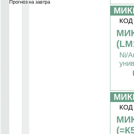
Прогноз на завтра
МИК
КОД
МИК
(LM
Ni/
уни
МИК
КОД
МИ
(=К