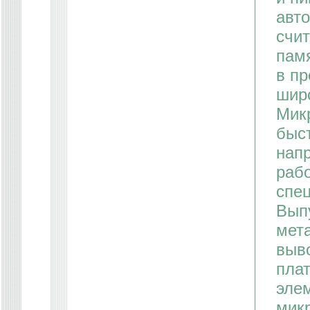
авто
счи
пам
в пр
шир
Мик
быс
нап
рабо
спец
Вып
мет
выв
плат
элем
мик