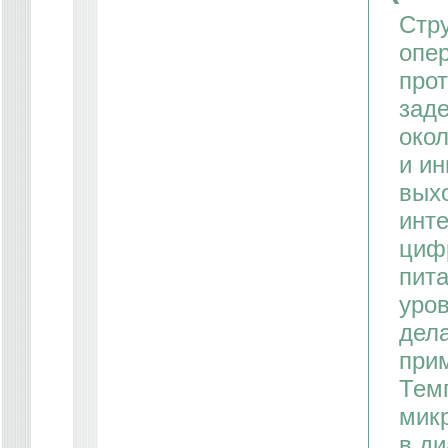
Стру
опе
про
заде
окол
и и
выхо
инт
циф
пита
уров
дел
прим
Тем
мик
в ди