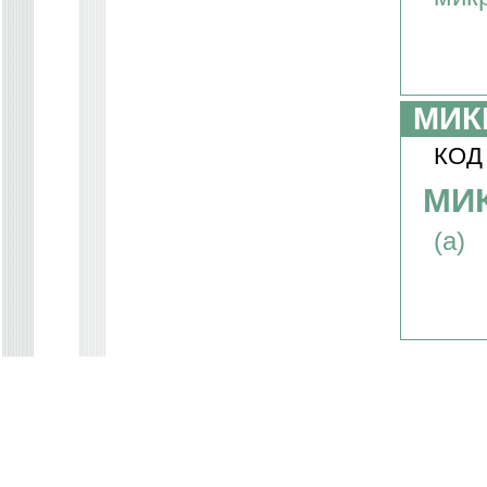
МИК
КОД
МИ
(а)