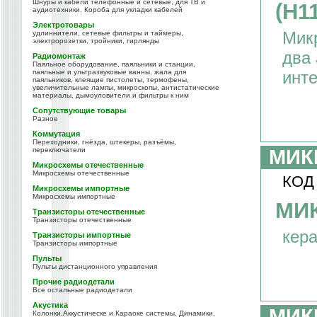
Шнуры и кабели телефонные и сетевые, для ТВ и
(Н1
аудиотехники. Короба для укладки кабелей
Электротовары
Мик
удлиннители, сетевые фильтры и таймеры,
электророзетки, тройники, гирлянды
два 
Радиомонтаж
Паяльное оборудование, паяльники и станции,
паяльные и ультразвуковые ванны, жала для
инт
паяльников, клеящие пистолеты, термофены,
увеличительные лампы, микроскопы, антистатические
материалы, дымоуловители и фильтры к ним
Сопутствующие товары
Разное
Коммутация
Переходники, гнёзда, штекеры, разъёмы,
переключатели
МИК
Микросхемы отечественные
Микросхемы отечественные
КОД
Микросхемы импортные
Микросхемы импортные
МИ
Транзисторы отечественные
Транзисторы отечественные
кер
Транзисторы импортные
Транзисторы импортные
Пульты
Пульты дистанционного управления
Прочие радиодетали
Все остальные радиодетали
Акустика
МИК
Колонки,Аккустическе и Караоке системы, Динамики,