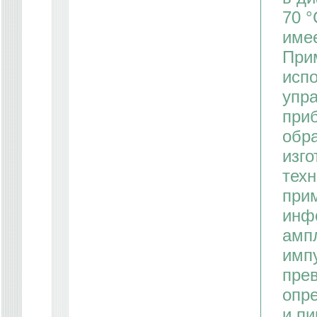
70 °
имее
При
исп
упр
при
обр
изго
техн
при
инф
амп
имп
пре
опре
и пи