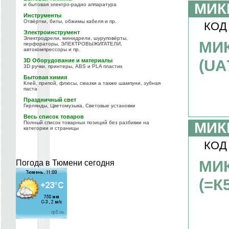
МИК
и бытовая электро-радио аппаратура
Инструменты
Отвёртки, биты, обжимы кабеля и пр.
КОД
Электроинструмент
Электродрели, минидрели, шуруповёрты,
МИ
перфораторы, ЭЛЕКТРОВЫЖИГАТЕЛИ,
автокомпрессоры и пр.
(UA
3D Оборудование и материалы
3D ручки, принтеры, ABS и PLA пластик
Бытовая химия
Клей, припой, флюсы, смазки а также шампуни, зубная
паста
Праздничный свет
Гирлянды, Цветомузыка, Световые установки
Весь список товаров
Полный список товарных позиций без разбивки на
МИК
категории и страницы
КОД
МИ
Погода в Тюмени сегодня
(=К