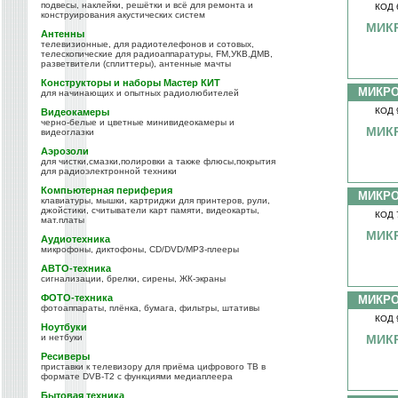
подвесы, наклейки, решётки и всё для ремонта и
КОД 
конструирования акустических систем
МИК
Антенны
телевизионные, для радиотелефонов и сотовых,
телескопические для радиоаппаратуры, FM,УКВ,ДМВ,
разветвители (сплиттеры), антенные мачты
Конструкторы и наборы Мастер КИТ
МИКР
для начинающих и опытных радиолюбителей
КОД 
Видеокамеры
черно-белые и цветные минивидеокамеры и
МИК
видеоглазки
Аэрозоли
для чистки,смазки,полировки а также флюсы,покрытия
для радиоэлектронной техники
Компьютерная периферия
МИКР
клавиатуры, мышки, картриджи для принтеров, рули,
джойстики, считыватели карт памяти, видеокарты,
КОД 
мат.платы
МИК
Аудиотехника
микрофоны, диктофоны, CD/DVD/MP3-плееры
АВТО-техника
сигнализации, брелки, сирены, ЖК-экраны
ФОТО-техника
МИКР
фотоаппараты, плёнка, бумага, фильтры, штативы
КОД 
Ноутбуки
и нетбуки
МИК
Ресиверы
приставки к телевизору для приёма цифрового ТВ в
формате DVB-T2 с функциями медиаплеера
Бытовая техника