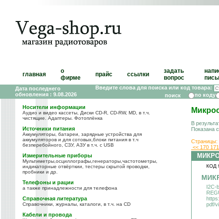
о
задать
напи
главная
прайс
ссылки
фирме
вопрос
пись
Введите слова для поиска или код товара:
Дата последнего
обновления : 9.08.2026
по коду
Носители информации
Микро
Аудио и видео кассеты, Диски CD-R, CD-RW, MD, в т.ч.
чистящие. Адаптеры. Фотоплёнка
В результа
Источники питания
Показана 
Аккумуляторы, батареи, зарядные устройства для
аккумуляторов и для сотовых,блоки питания в т.ч
Страницы:
безперебойного, СЗУ, АЗУ в т.ч. с USB
<<
170
17
МИКР
Измерительные приборы
Мультиметры,осциллографы,генераторы,частотометры,
КОД 
индикаторные отвёрткии, тестеры скрытой проводки,
пробники и др.
МИК
Телефоны и рации
I2C-b
а также принадлежности для телефона
REGU
Справочная литература
https
Справочники, журналы, каталоги, в т.ч. на CD
pdf/
Кабели и провода