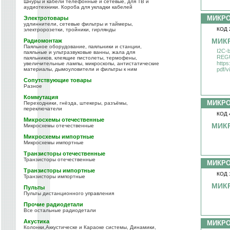
Шнуры и кабели телефонные и сетевые, для ТВ и
аудиотехники. Короба для укладки кабелей
МИКР
Электротовары
удлиннители, сетевые фильтры и таймеры,
КОД 
электророзетки, тройники, гирлянды
МИК
Радиомонтаж
Паяльное оборудование, паяльники и станции,
I2C-b
паяльные и ультразвуковые ванны, жала для
REGU
паяльников, клеящие пистолеты, термофены,
https
увеличительные лампы, микроскопы, антистатические
материалы, дымоуловители и фильтры к ним
pdf/
Сопутствующие товары
Разное
Коммутация
МИКР
Переходники, гнёзда, штекеры, разъёмы,
переключатели
КОД 
Микросхемы отечественные
МИК
Микросхемы отечественные
Микросхемы импортные
Микросхемы импортные
Транзисторы отечественные
Транзисторы отечественные
МИКР
Транзисторы импортные
КОД 
Транзисторы импортные
МИК
Пульты
Пульты дистанционного управления
Прочие радиодетали
Все остальные радиодетали
Акустика
МИКР
Колонки,Аккустическе и Караоке системы, Динамики,