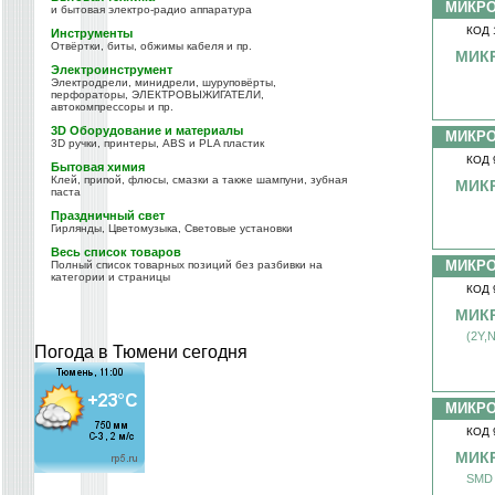
МИКР
и бытовая электро-радио аппаратура
КОД 
Инструменты
Отвёртки, биты, обжимы кабеля и пр.
МИК
Электроинструмент
Электродрели, минидрели, шуруповёрты,
перфораторы, ЭЛЕКТРОВЫЖИГАТЕЛИ,
автокомпрессоры и пр.
3D Оборудование и материалы
МИКР
3D ручки, принтеры, ABS и PLA пластик
КОД 
Бытовая химия
Клей, припой, флюсы, смазки а также шампуни, зубная
МИК
паста
Праздничный свет
Гирлянды, Цветомузыка, Световые установки
Весь список товаров
МИКР
Полный список товарных позиций без разбивки на
категории и страницы
КОД 
МИК
(2Y,
Погода в Тюмени сегодня
МИКР
КОД 
МИК
SMD 