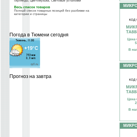
Гирлянды, Цветомузыка, Световые установки
МИКР
Весь список товаров
Полный список товарных позиций без разбивки на
категории и страницы
КОД 
МИК
TA88
Погода в Тюмени сегодня
Цена 
5
В на
МИКР
Прогноз на завтра
КОД 
МИК
TA88
Цена 
2
В на
МИКР