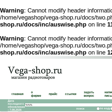
Warning
: Cannot modify header informatio
/home/vegashop/vega-shop.ru/docs/two.ph
shop.ru/docs/inc/auswise.php
on line
1
Warning
: Cannot modify header informatio
/home/vegashop/vega-shop.ru/docs/two.ph
shop.ru/docs/inc/auswise.php
on line
1
о
задать
напи
главная
прайс
ссылки
фирме
вопрос
пись
Дата
последнего
обновления
по коду
: 7.08.2026