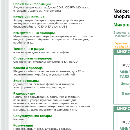
Носители информации
Аудио и видео кассеты, Диски CD-R, CD-RW, MD, в т.ч.
Notice
:
чистящие. Адаптеры. Фотоплёнка
shop.r
Источники питания
Аккумуляторы, батареи, зарядные устройства для
аккумуляторов и для сотовых,блоки питания в т.ч
Микро
безперебойного, СЗУ, АЗУ в т.ч. с USB
В результа
Измерительные приборы
Показана 
Мультиметры,осциллографы,генераторы,частотометры,
индикаторные отвёрткии, тестеры скрытой проводки,
пробники и др.
Страницы:
<<
150
15
Телефоны и рации
МИКР
а также принадлежности для телефона
Справочная литература
Справочники, журналы, каталоги, в т.ч. на CD
КОД 
Кабели и провода
МИК
Шнуры и кабели телефонные и сетевые, для ТВ и
аудиотехники. Короба для укладки кабелей
TA88
Электротовары
Цена 
удлиннители, сетевые фильтры и таймеры,
электророзетки, тройники, гирлянды
В на
Радиомонтаж
Паяльное оборудование, паяльники и станции,
паяльные и ультразвуковые ванны, жала для
паяльников, клеящие пистолеты, термофены,
увеличительные лампы, микроскопы, антистатические
МИКР
материалы, дымоуловители и фильтры к ним
Сопутствующие товары
Разное
КОД 
Коммутация
МИК
Переходники, гнёзда, штекеры, разъёмы,