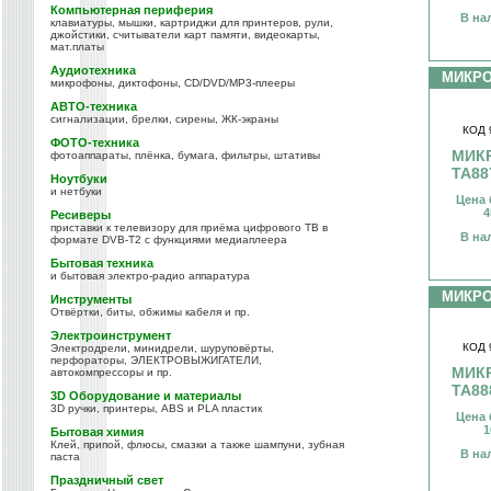
Компьютерная периферия
В на
клавиатуры, мышки, картриджи для принтеров, рули,
джойстики, считыватели карт памяти, видеокарты,
мат.платы
Аудиотехника
МИКР
микрофоны, диктофоны, CD/DVD/MP3-плееры
АВТО-техника
сигнализации, брелки, сирены, ЖК-экраны
КОД 
ФОТО-техника
МИК
фотоаппараты, плёнка, бумага, фильтры, штативы
TA88
Ноутбуки
и нетбуки
Цена 
4
Ресиверы
приставки к телевизору для приёма цифрового ТВ в
В на
формате DVB-T2 с функциями медиаплеера
Бытовая техника
и бытовая электро-радио аппаратура
МИКР
Инструменты
Отвёртки, биты, обжимы кабеля и пр.
Электроинструмент
КОД 
Электродрели, минидрели, шуруповёрты,
перфораторы, ЭЛЕКТРОВЫЖИГАТЕЛИ,
МИК
автокомпрессоры и пр.
TA88
3D Оборудование и материалы
3D ручки, принтеры, ABS и PLA пластик
Цена 
1
Бытовая химия
Клей, припой, флюсы, смазки а также шампуни, зубная
В на
паста
Праздничный свет