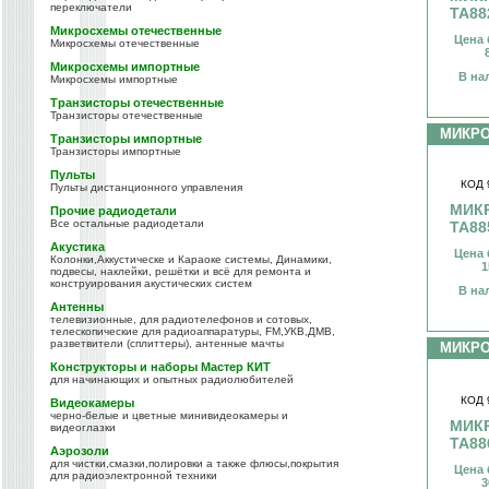
переключатели
TA88
Микросхемы отечественные
Цена 
Микросхемы отечественные
Микросхемы импортные
В на
Микросхемы импортные
Транзисторы отечественные
Транзисторы отечественные
МИКР
Транзисторы импортные
Транзисторы импортные
Пульты
КОД 
Пульты дистанционного управления
МИК
Прочие радиодетали
Все остальные радиодетали
TA88
Акустика
Цена 
Колонки,Аккустическе и Караоке системы, Динамики,
1
подвесы, наклейки, решётки и всё для ремонта и
конструирования акустических систем
В на
Антенны
телевизионные, для радиотелефонов и сотовых,
телескопические для радиоаппаратуры, FM,УКВ,ДМВ,
разветвители (сплиттеры), антенные мачты
МИКР
Конструкторы и наборы Мастер КИТ
для начинающих и опытных радиолюбителей
КОД 
Видеокамеры
черно-белые и цветные минивидеокамеры и
МИК
видеоглазки
TA88
Аэрозоли
для чистки,смазки,полировки а также флюсы,покрытия
Цена 
для радиоэлектронной техники
3