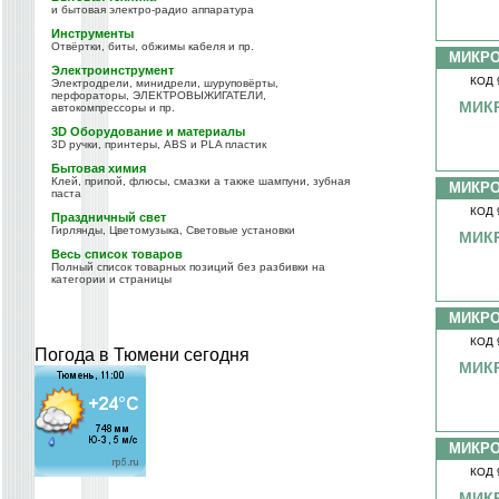
и бытовая электро-радио аппаратура
Инструменты
Отвёртки, биты, обжимы кабеля и пр.
МИКР
Электроинструмент
КОД 
Электродрели, минидрели, шуруповёрты,
перфораторы, ЭЛЕКТРОВЫЖИГАТЕЛИ,
МИК
автокомпрессоры и пр.
3D Оборудование и материалы
3D ручки, принтеры, ABS и PLA пластик
Бытовая химия
Клей, припой, флюсы, смазки а также шампуни, зубная
МИКР
паста
КОД 
Праздничный свет
Гирлянды, Цветомузыка, Световые установки
МИК
Весь список товаров
Полный список товарных позиций без разбивки на
категории и страницы
МИКР
КОД 
Погода в Тюмени сегодня
МИКР
МИКР
КОД 
МИК