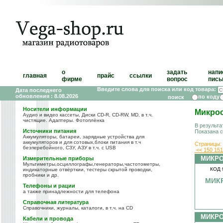
о
задать
напи
главная
прайс
ссылки
фирме
вопрос
пись
Введите слова для поиска или код товара:
Дата последнего
обновления : 8.08.2026
по коду
Носители информации
Микро
Аудио и видео кассеты, Диски CD-R, CD-RW, MD, в т.ч.
чистящие. Адаптеры. Фотоплёнка
В результа
Источники питания
Показана 
Аккумуляторы, батареи, зарядные устройства для
аккумуляторов и для сотовых,блоки питания в т.ч
Страницы:
безперебойного, СЗУ, АЗУ в т.ч. с USB
<<
150
15
МИКР
Измерительные приборы
Мультиметры,осциллографы,генераторы,частотометры,
КОД 
индикаторные отвёрткии, тестеры скрытой проводки,
пробники и др.
МИКР
Телефоны и рации
а также принадлежности для телефона
Справочная литература
Справочники, журналы, каталоги, в т.ч. на CD
МИКР
Кабели и провода