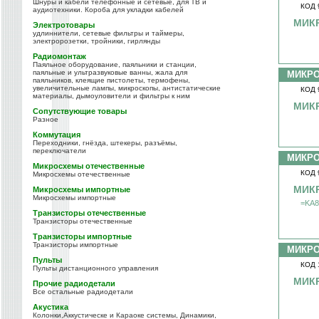
Шнуры и кабели телефонные и сетевые, для ТВ и
КОД 
аудиотехники. Короба для укладки кабелей
МИК
Электротовары
удлиннители, сетевые фильтры и таймеры,
электророзетки, тройники, гирлянды
Радиомонтаж
Паяльное оборудование, паяльники и станции,
паяльные и ультразвуковые ванны, жала для
МИКР
паяльников, клеящие пистолеты, термофены,
увеличительные лампы, микроскопы, антистатические
КОД 
материалы, дымоуловители и фильтры к ним
МИК
Сопутствующие товары
Разное
Коммутация
Переходники, гнёзда, штекеры, разъёмы,
переключатели
МИКР
Микросхемы отечественные
КОД 
Микросхемы отечественные
МИК
Микросхемы импортные
Микросхемы импортные
=KA8
Транзисторы отечественные
Транзисторы отечественные
Транзисторы импортные
Транзисторы импортные
МИКР
Пульты
КОД 
Пульты дистанционного управления
МИК
Прочие радиодетали
Все остальные радиодетали
Акустика
Колонки,Аккустическе и Караоке системы, Динамики,