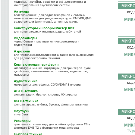
подвесы, наклейки, решётки и всё для ремонта и
конструирования акустических систем
МИКР
Антенны
КОД 
телевизионные, для радиотелефонов и сотовых,
телескопические для радиоаппаратуры, FM,УКВ,ДМВ,
МИК
разветвители (сплиттеры), антенные мачты
Конструкторы и наборы Мастер КИТ
для начинающих и опытных радиолюбителей
Видеокамеры
МИКР
черно-белые и цветные минивидеокамеры и
видеоглазки
КОД 
Аэрозоли
МИК
для чистки,смазки,полировки а также флюсы,покрытия
для радиоэлектронной техники
Компьютерная периферия
клавиатуры, мышки, картриджи для принтеров, рули,
джойстики, считыватели карт памяти, видеокарты,
мат.платы
МИКР
Аудиотехника
КОД 
микрофоны, диктофоны, CD/DVD/MP3-плееры
МИКР
АВТО-техника
сигнализации, брелки, сирены, ЖК-экраны
ФОТО-техника
фотоаппараты, плёнка, бумага, фильтры, штативы
Ноутбуки
МИКР
и нетбуки
КОД 
Ресиверы
приставки к телевизору для приёма цифрового ТВ в
МИКР
формате DVB-T2 с функциями медиаплеера
TV p
Бытовая техника