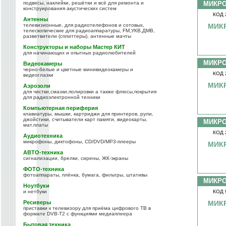
подвесы, наклейки, решётки и всё для ремонта и
МИКР
конструирования акустических систем
КОД 
Антенны
телевизионные, для радиотелефонов и сотовых,
МИКР
телескопические для радиоаппаратуры, FM,УКВ,ДМВ,
разветвители (сплиттеры), антенные мачты
Конструкторы и наборы Мастер КИТ
для начинающих и опытных радиолюбителей
МИКР
Видеокамеры
черно-белые и цветные минивидеокамеры и
КОД 
видеоглазки
МИКР
Аэрозоли
для чистки,смазки,полировки а также флюсы,покрытия
для радиоэлектронной техники
Компьютерная периферия
клавиатуры, мышки, картриджи для принтеров, рули,
джойстики, считыватели карт памяти, видеокарты,
МИКР
мат.платы
КОД 
Аудиотехника
микрофоны, диктофоны, CD/DVD/MP3-плееры
МИКР
АВТО-техника
сигнализации, брелки, сирены, ЖК-экраны
ФОТО-техника
фотоаппараты, плёнка, бумага, фильтры, штативы
МИКР
Ноутбуки
и нетбуки
КОД 
Ресиверы
МИКР
приставки к телевизору для приёма цифрового ТВ в
формате DVB-T2 с функциями медиаплеера
Бытовая техника