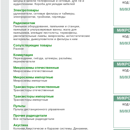
Шнуры и кабели телефонные и сетевые, для ТВ и
КОД 
аудиотехники. Короба для укладки кабелей
МИКР
Электротовары
удлиннители, сетевые фильтры и таймеры,
электророзетки, тройники, гирлянды
Радиомонтаж
Паяльное оборудование, паяльники и станции,
паяльные и ультразвуковые ванны, жала для
МИКР
паяльников, клеящие пистолеты, термофены,
увеличительные лампы, микроскопы, антистатические
КОД 
материалы, дымоуловители и фильтры к ним
МИКР
Сопутствующие товары
Разное
Коммутация
Переходники, гнёзда, штекеры, разъёмы,
переключатели
МИКР
Микросхемы отечественные
КОД 
Микросхемы отечественные
МИК
Микросхемы импортные
Микросхемы импортные
Транзисторы отечественные
Транзисторы отечественные
Транзисторы импортные
МИКР
Транзисторы импортные
КОД 
Пульты
Пульты дистанционного управления
МИКР
Прочие радиодетали
Все остальные радиодетали
Акустика
Колонки,Аккустическе и Караоке системы, Динамики,