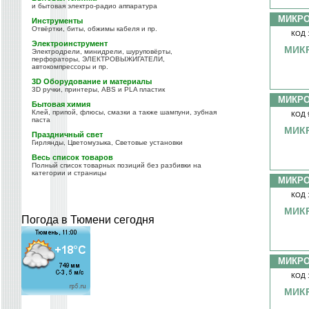
и бытовая электро-радио аппаратура
МИКР
Инструменты
Отвёртки, биты, обжимы кабеля и пр.
КОД 
Электроинструмент
МИКР
Электродрели, минидрели, шуруповёрты,
перфораторы, ЭЛЕКТРОВЫЖИГАТЕЛИ,
автокомпрессоры и пр.
3D Оборудование и материалы
3D ручки, принтеры, ABS и PLA пластик
МИКР
Бытовая химия
Клей, припой, флюсы, смазки а также шампуни, зубная
КОД 
паста
МИК
Праздничный свет
Гирлянды, Цветомузыка, Световые установки
Весь список товаров
Полный список товарных позиций без разбивки на
категории и страницы
МИКР
КОД 
МИКР
Погода в Тюмени сегодня
МИКР
КОД 
МИКР