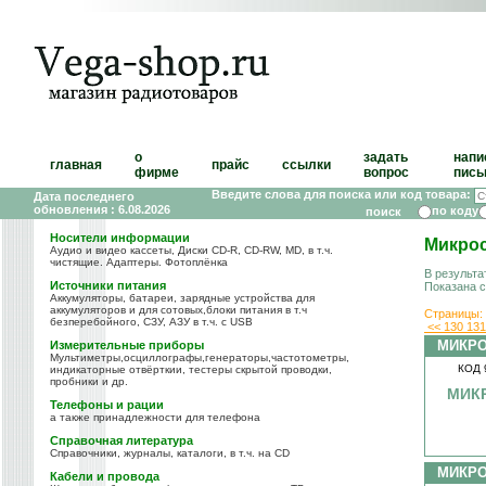
о
задать
напи
главная
прайс
ссылки
фирме
вопрос
пись
Введите слова для поиска или код товара:
Дата последнего
обновления : 6.08.2026
по коду
Носители информации
Микро
Аудио и видео кассеты, Диски CD-R, CD-RW, MD, в т.ч.
чистящие. Адаптеры. Фотоплёнка
В результа
Источники питания
Показана 
Аккумуляторы, батареи, зарядные устройства для
аккумуляторов и для сотовых,блоки питания в т.ч
Страницы:
безперебойного, СЗУ, АЗУ в т.ч. с USB
<<
130
13
МИКР
Измерительные приборы
Мультиметры,осциллографы,генераторы,частотометры,
КОД 
индикаторные отвёрткии, тестеры скрытой проводки,
пробники и др.
МИКР
Телефоны и рации
а также принадлежности для телефона
Справочная литература
Справочники, журналы, каталоги, в т.ч. на CD
МИКР
Кабели и провода