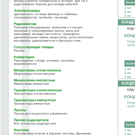
Шнуры и кабели телефонные и сетевые, для ТВ и
Колич
аудиотехники. Короба для укладки кабелей
1 шт.
Электротовары
2 шт.
удлиннители, сетевые фильтры и таймеры,
3 шт.
электророзетки, тройники, гирлянды
КОНДЕ
Радиомонтаж
Паяльное оборудование, паяльники и станции,
КОД 
паяльные и ультразвуковые ванны, жала для
паяльников, клеящие пистолеты, термофены,
КОНД
увеличительные лампы, микроскопы, антистатические
материалы, дымоуловители и фильтры к ним
Конд
цепя
Сопутствующие товары
Разное
Коммутация
Переходники, гнёзда, штекеры, разъёмы,
Колич
переключатели
1 шт.
Микросхемы отечественные
2 шт.
Микросхемы отечественные
3 шт.
Микросхемы импортные
КОНДЕ
Микросхемы импортные
КОД 
Транзисторы отечественные
Транзисторы отечественные
КОНД
Транзисторы импортные
Конд
Транзисторы импортные
цепя
Пульты
Пульты дистанционного управления
Прочие радиодетали
Все остальные радиодетали
Колич
Акустика
1 шт.
Колонки,Аккустическе и Караоке системы, Динамики,
2 шт.