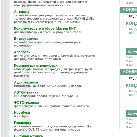
подвесы, наклейки, решётки и всё для ремонта и
3 шт.
конструирования акустических систем
КОНДЕ
Антенны
телевизионные, для радиотелефонов и сотовых,
КОД 
телескопические для радиоаппаратуры, FM,УКВ,ДМВ,
разветвители (сплиттеры), антенные мачты
КОНД
Конструкторы и наборы Мастер КИТ
Конд
для начинающих и опытных радиолюбителей
цепя
Видеокамеры
черно-белые и цветные минивидеокамеры и
видеоглазки
Колич
Аэрозоли
для чистки,смазки,полировки а также флюсы,покрытия
1 шт.
для радиоэлектронной техники
2 шт.
3 шт.
Компьютерная периферия
клавиатуры, мышки, картриджи для принтеров, рули,
КОНДЕ
джойстики, считыватели карт памяти, видеокарты,
мат.платы
КОД 
Аудиотехника
КОНД
микрофоны, диктофоны, CD/DVD/MP3-плееры
Конд
АВТО-техника
цепя
сигнализации, брелки, сирены, ЖК-экраны
ФОТО-техника
фотоаппараты, плёнка, бумага, фильтры, штативы
Ноутбуки
Колич
и нетбуки
1 шт.
Ресиверы
2 шт.
приставки к телевизору для приёма цифрового ТВ в
3 шт.
формате DVB-T2 с функциями медиаплеера
Бытовая техника