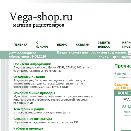
о
задать
напи
главная
прайс
ссылки
фирме
вопрос
пись
Введите слова для поиска или код товара:
Дата последнего
обновления : 9.08.2026
по коду
Носители информации
Прочие
Аудио и видео кассеты, Диски CD-R, CD-RW, MD, в т.ч.
чистящие. Адаптеры. Фотоплёнка
В результа
Источники питания
Показана 
Аккумуляторы, батареи, зарядные устройства для
аккумуляторов и для сотовых,блоки питания в т.ч
Страницы:
безперебойного, СЗУ, АЗУ в т.ч. с USB
<<
130
13
КОНДЕ
Измерительные приборы
Мультиметры,осциллографы,генераторы,частотометры,
КОД 
индикаторные отвёрткии, тестеры скрытой проводки,
пробники и др.
КОНД
Телефоны и рации
Конд
а также принадлежности для телефона
цепя
Справочная литература
Справочники, журналы, каталоги, в т.ч. на CD
Кабели и провода