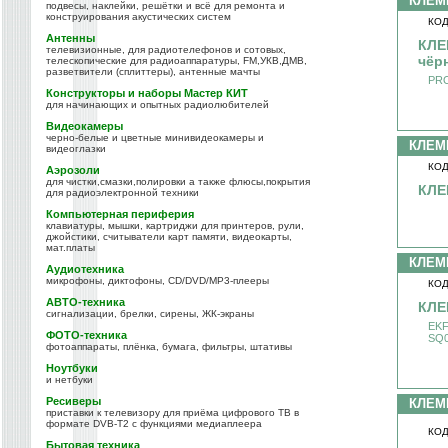
КЛЕМ
подвесы, наклейки, решётки и всё для ремонта и
конструирования акустических систем
КОД
Антенны
КЛЕ
телевизионные, для радиотелефонов и сотовых,
чёр
телескопические для радиоаппаратуры, FM,УКВ,ДМВ,
разветвители (сплиттеры), антенные мачты
PRO
Конструкторы и наборы Мастер КИТ
для начинающих и опытных радиолюбителей
Видеокамеры
черно-белые и цветные минивидеокамеры и
КЛЕМ
видеоглазки
КОД
Аэрозоли
для чистки,смазки,полировки а также флюсы,покрытия
КЛЕ
для радиоэлектронной техники
Компьютерная периферия
клавиатуры, мышки, картриджи для принтеров, рули,
джойстики, считыватели карт памяти, видеокарты,
мат.платы
КЛЕМ
Аудиотехника
микрофоны, диктофоны, CD/DVD/MP3-плееры
КОД
АВТО-техника
КЛЕ
сигнализации, брелки, сирены, ЖК-экраны
EKF
ФОТО-техника
SQ0
фотоаппараты, плёнка, бумага, фильтры, штативы
Ноутбуки
и нетбуки
Ресиверы
КЛЕМ
приставки к телевизору для приёма цифрового ТВ в
формате DVB-T2 с функциями медиаплеера
КОД
Бытовая техника