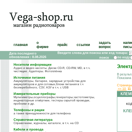
о
задать
напи
главная
прайс
ссылки
фирме
вопрос
пись
Введите слова для поиска или код товара:
Дата последнего
обновления : 8.08.2026
по коду
Носители информации
Элект
Аудио и видео кассеты, Диски CD-R, CD-RW, MD, в т.ч.
чистящие. Адаптеры. Фотоплёнка
В результ
Источники питания
Показана
Аккумуляторы, батареи, зарядные устройства для
аккумуляторов и для сотовых,блоки питания в т.ч
Страницы
безперебойного, СЗУ, АЗУ в т.ч. с USB
<<
10
11
КЛЕМ
Измерительные приборы
Мультиметры,осциллографы,генераторы,частотометры,
индикаторные отвёрткии, тестеры скрытой проводки,
пробники и др.
КОД
Телефоны и рации
КЛЕ
а также принадлежности для телефона
Справочная литература
Справочники, журналы, каталоги, в т.ч. на CD
Кабели и провода