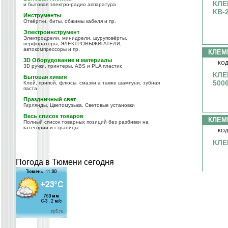
КЛЕ
и бытовая электро-радио аппаратура
КВ-2
Инструменты
Отвёртки, биты, обжимы кабеля и пр.
Электроинструмент
Электродрели, минидрели, шуруповёрты,
перфораторы, ЭЛЕКТРОВЫЖИГАТЕЛИ,
автокомпрессоры и пр.
КЛЕМ
3D Оборудование и материалы
КОД
3D ручки, принтеры, ABS и PLA пластик
КЛЕ
Бытовая химия
5006
Клей, припой, флюсы, смазки а также шампуни, зубная
паста
Праздничный свет
Гирлянды, Цветомузыка, Световые установки
Весь список товаров
КЛЕМ
Полный список товарных позиций без разбивки на
категории и страницы
КОД
КЛЕ
Погода в Тюмени сегодня