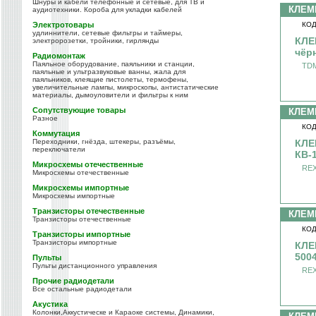
Шнуры и кабели телефонные и сетевые, для ТВ и
КЛЕМ
аудиотехники. Короба для укладки кабелей
Электротовары
КОД
удлиннители, сетевые фильтры и таймеры,
КЛЕ
электророзетки, тройники, гирлянды
чёр
Радиомонтаж
Паяльное оборудование, паяльники и станции,
TDM
паяльные и ультразвуковые ванны, жала для
паяльников, клеящие пистолеты, термофены,
увеличительные лампы, микроскопы, антистатические
материалы, дымоуловители и фильтры к ним
Сопутствующие товары
КЛЕМ
Разное
КОД
Коммутация
Переходники, гнёзда, штекеры, разъёмы,
КЛЕ
переключатели
КВ-1
Микросхемы отечественные
REX
Микросхемы отечественные
Микросхемы импортные
Микросхемы импортные
Транзисторы отечественные
КЛЕМ
Транзисторы отечественные
КОД
Транзисторы импортные
Транзисторы импортные
КЛЕ
5004
Пульты
Пульты дистанционного управления
REX
Прочие радиодетали
Все остальные радиодетали
Акустика
Колонки,Аккустическе и Караоке системы, Динамики,