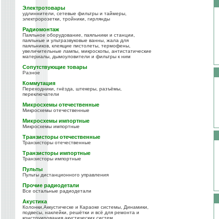
Электротовары
удлиннители, сетевые фильтры и таймеры,
электророзетки, тройники, гирлянды
Радиомонтаж
Паяльное оборудование, паяльники и станции,
паяльные и ультразвуковые ванны, жала для
паяльников, клеящие пистолеты, термофены,
увеличительные лампы, микроскопы, антистатические
материалы, дымоуловители и фильтры к ним
Сопутствующие товары
Разное
Коммутация
Переходники, гнёзда, штекеры, разъёмы,
переключатели
Микросхемы отечественные
Микросхемы отечественные
Микросхемы импортные
Микросхемы импортные
Транзисторы отечественные
Транзисторы отечественные
Транзисторы импортные
Транзисторы импортные
Пульты
Пульты дистанционного управления
Прочие радиодетали
Все остальные радиодетали
Акустика
Колонки,Аккустическе и Караоке системы, Динамики,
подвесы, наклейки, решётки и всё для ремонта и
конструирования акустических систем