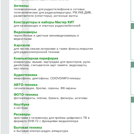
Антенны
телевизионные, для радиотелефонов и сотовых,
телескопические для радиоаппаратуры, FM,УКВ,ДМВ,
разветвители (сплиттеры), антенные мачты
Конструкторы и наборы Мастер КИТ
для начинающих и опытных радиолюбителей
Видеокамеры
черно-белые и цветные минивидеокамеры и
видеоглазки
Аэрозоли
для чистки,смазки,полировки а также флюсы,покрытия
для радиоэлектронной техники
Компьютерная периферия
клавиатуры, мышки, картриджи для принтеров, рули,
джойстики, считыватели карт памяти, видеокарты,
мат.платы
Аудиотехника
микрофоны, диктофоны, CD/DVD/MP3-плееры
АВТО-техника
сигнализации, брелки, сирены, ЖК-экраны
ФОТО-техника
фотоаппараты, плёнка, бумага, фильтры, штативы
Ноутбуки
и нетбуки
Ресиверы
приставки к телевизору для приёма цифрового ТВ в
формате DVB-T2 с функциями медиаплеера
Бытовая техника
и бытовая электро-радио аппаратура