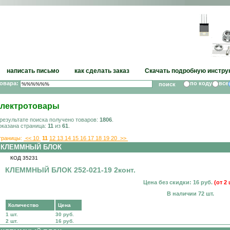
написать письмо
как сделать заказ
Скачать подробную инстру
товара:
по коду
все
лектротовары
 результате поиска получено товаров:
1806
.
оказана страница:
11
из
61
.
траницы:
<<
10
11
12
13
14
15
16
17
18
19
20
>>
КЛЕММНЫЙ БЛОК
КОД 35231
КЛЕММНЫЙ БЛОК 252-021-19 2конт.
Цена без скидки: 16 руб.
(от 2 
В наличии 72 шт.
Количество
Цена
1 шт.
30 руб.
2 шт.
16 руб.