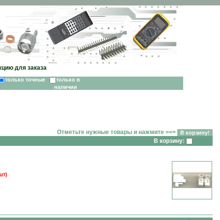
кцию для заказа
только точные
только в
наличии
Отметьте нужные товары и нажмите ==>
В корзину:
шт)