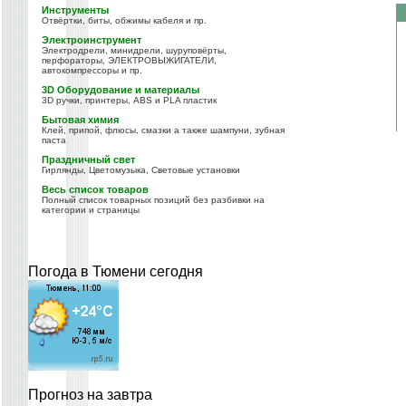
Инструменты
Отвёртки, биты, обжимы кабеля и пр.
Электроинструмент
Электродрели, минидрели, шуруповёрты,
перфораторы, ЭЛЕКТРОВЫЖИГАТЕЛИ,
автокомпрессоры и пр.
3D Оборудование и материалы
3D ручки, принтеры, ABS и PLA пластик
Бытовая химия
Клей, припой, флюсы, смазки а также шампуни, зубная
паста
Праздничный свет
Гирлянды, Цветомузыка, Световые установки
Весь список товаров
Полный список товарных позиций без разбивки на
категории и страницы
Погода в Тюмени сегодня
Прогноз на завтра