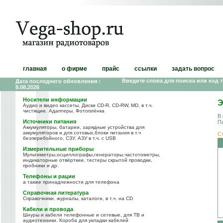
главная
о фирме
прайс
ссылки
задать вопрос
Введите слова для поиска или код 
Дата последнего обновления :
8.08.2026
Носители информации
Э
Аудио и видео кассеты, Диски CD-R, CD-RW, MD, в т.ч.
чистящие. Адаптеры. Фотоплёнка
В
Источники питания
П
Аккумуляторы, батареи, зарядные устройства для
аккумуляторов и для сотовых,блоки питания в т.ч
С
безперебойного, СЗУ, АЗУ в т.ч. с USB
Измерительные приборы
Мультиметры,осциллографы,генераторы,частотометры,
индикаторные отвёрткии, тестеры скрытой проводки,
пробники и др.
Телефоны и рации
а также принадлежности для телефона
Справочная литература
Справочники, журналы, каталоги, в т.ч. на CD
Кабели и провода
Шнуры и кабели телефонные и сетевые, для ТВ и
аудиотехники. Короба для укладки кабелей