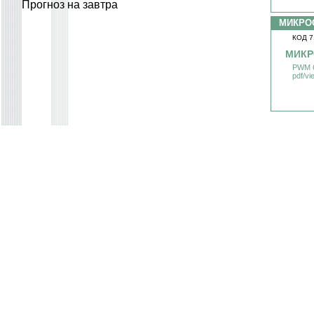
Прогноз на завтра
МИКРО
КОД 7
МИКР
PWM 6
pdf/v