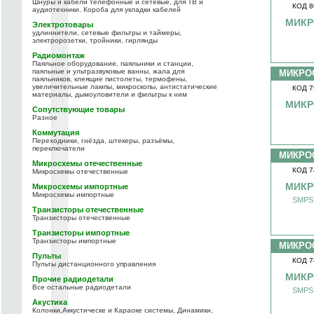
Шнуры и кабели телефонные и сетевые, для ТВ и
КОД 8
аудиотехники. Короба для укладки кабелей
МИКР
Электротовары
удлиннители, сетевые фильтры и таймеры,
электророзетки, тройники, гирлянды
Радиомонтаж
Паяльное оборудование, паяльники и станции,
паяльные и ультразвуковые ванны, жала для
МИКРО
паяльников, клеящие пистолеты, термофены,
увеличительные лампы, микроскопы, антистатические
КОД 7
материалы, дымоуловители и фильтры к ним
МИКР
Сопутствующие товары
Разное
Коммутация
Переходники, гнёзда, штекеры, разъёмы,
переключатели
МИКРО
Микросхемы отечественные
КОД 7
Микросхемы отечественные
МИКР
Микросхемы импортные
Микросхемы импортные
SMPS 
Транзисторы отечественные
Транзисторы отечественные
Транзисторы импортные
Транзисторы импортные
МИКРО
Пульты
КОД 7
Пульты дистанционного управления
МИКР
Прочие радиодетали
Все остальные радиодетали
SMPS
Акустика
Колонки,Аккустическе и Караоке системы, Динамики,