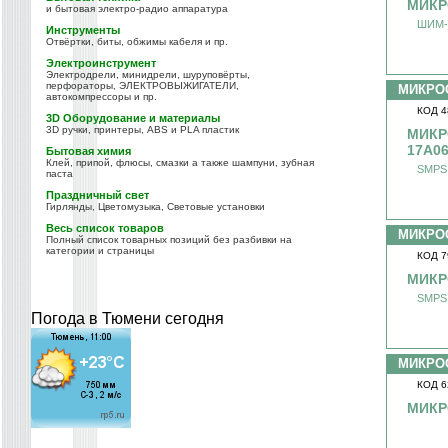
МИКР
и бытовая электро-радио аппаратура
ШИМ-к
Инструменты
Отвёртки, биты, обжимы кабеля и пр.
Электроинструмент
Электродрели, минидрели, шуруповёрты,
перфораторы, ЭЛЕКТРОВЫЖИГАТЕЛИ,
МИКРО
автокомпрессоры и пр.
КОД 4
3D Оборудование и материалы
3D ручки, принтеры, ABS и PLA пластик
МИКР
17A0
Бытовая химия
Клей, припой, флюсы, смазки а также шампуни, зубная
SMPS 
паста
Праздничный свет
Гирлянды, Цветомузыка, Световые установки
Весь список товаров
МИКРО
Полный список товарных позиций без разбивки на
категории и страницы
КОД 7
МИКР
SMPS 
Погода в Тюмени сегодня
МИКРО
КОД 6
МИКР