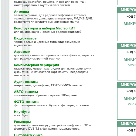
подвесы, наклейки, решётки и всё для ремонта и
конструирования акустических систем
МИКРО
Антенны
телевизионные, для радиотелефонов и сотовых,
КОД 7
телескопические для радиоаппаратуры, FM,УКВ,ДМВ,
разветвители (сплиттеры), антенные мачты
МИКР
Конструкторы и наборы Мастер КИТ
для начинающих и опытных радиолюбителей
Видеокамеры
черно-белые и цветные минивидеокамеры и
видеоглазки
МИКРО
Аэрозоли
КОД 5
для чистки,смазки,полировки а также флюсы,покрытия
для радиоэлектронной техники
МИКР
Компьютерная периферия
PWM C
клавиатуры, мышки, картриджи для принтеров, рули,
джойстики, считыватели карт памяти, видеокарты,
мат.платы
Аудиотехника
МИКРО
микрофоны, диктофоны, CD/DVD/MP3-плееры
КОД 6
АВТО-техника
сигнализации, брелки, сирены, ЖК-экраны
МИКР
ФОТО-техника
SMPS
фотоаппараты, плёнка, бумага, фильтры, штативы
Ноутбуки
и нетбуки
Ресиверы
МИКРО
приставки к телевизору для приёма цифрового ТВ в
формате DVB-T2 с функциями медиаплеера
КОД 7
Бытовая техника