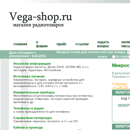
о
задать
напи
главная
прайс
ссылки
фирме
вопрос
пись
Введите слова для поиска или код товара:
Дата последнего
обновления : 9.08.2026
по коду
Носители информации
Микрос
Аудио и видео кассеты, Диски CD-R, CD-RW, MD, в т.ч.
чистящие. Адаптеры. Фотоплёнка
В результат
Источники питания
Показана с
Аккумуляторы, батареи, зарядные устройства для
аккумуляторов и для сотовых,блоки питания в т.ч
Страницы:
безперебойного, СЗУ, АЗУ в т.ч. с USB
<<
100
101
МИКРО
Измерительные приборы
Мультиметры,осциллографы,генераторы,частотометры,
КОД 7
индикаторные отвёрткии, тестеры скрытой проводки,
пробники и др.
МИКР
Телефоны и рации
а также принадлежности для телефона
Справочная литература
Справочники, журналы, каталоги, в т.ч. на CD
МИКРО
Кабели и провода