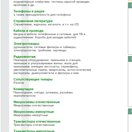
индикаторные отвёрткии, тестеры скрытой проводки,
пробники и др.
Телефоны и рации
а также принадлежности для телефона
Справочная литература
Справочники, журналы, каталоги, в т.ч. на CD
Кабели и провода
Шнуры и кабели телефонные и сетевые, для ТВ и
аудиотехники. Короба для укладки кабелей
Электротовары
удлиннители, сетевые фильтры и таймеры,
электророзетки, тройники, гирлянды
Радиомонтаж
Паяльное оборудование, паяльники и станции,
паяльные и ультразвуковые ванны, жала для
паяльников, клеящие пистолеты, термофены,
увеличительные лампы, микроскопы, антистатические
материалы, дымоуловители и фильтры к ним
Сопутствующие товары
Разное
Коммутация
Переходники, гнёзда, штекеры, разъёмы,
переключатели
Микросхемы отечественные
Микросхемы отечественные
Микросхемы импортные
Микросхемы импортные
Транзисторы отечественные
Транзисторы отечественные
Транзисторы импортные