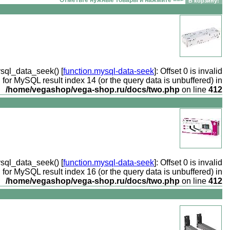
ysql_data_seek() [
function.mysql-data-seek
]: Offset 0 is invalid
for MySQL result index 14 (or the query data is unbuffered) in
/home/vegashop/vega-shop.ru/docs/two.php
on line
412
ysql_data_seek() [
function.mysql-data-seek
]: Offset 0 is invalid
for MySQL result index 16 (or the query data is unbuffered) in
/home/vegashop/vega-shop.ru/docs/two.php
on line
412