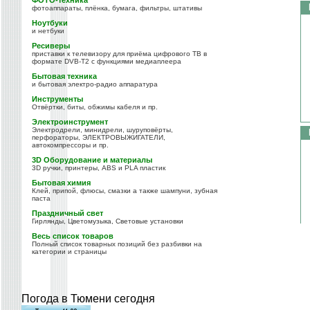
ФОТО-техника
фотоаппараты, плёнка, бумага, фильтры, штативы
Ноутбуки
и нетбуки
Ресиверы
приставки к телевизору для приёма цифрового ТВ в
формате DVB-T2 с функциями медиаплеера
Бытовая техника
и бытовая электро-радио аппаратура
Инструменты
Отвёртки, биты, обжимы кабеля и пр.
Электроинструмент
Электродрели, минидрели, шуруповёрты,
перфораторы, ЭЛЕКТРОВЫЖИГАТЕЛИ,
автокомпрессоры и пр.
3D Оборудование и материалы
3D ручки, принтеры, ABS и PLA пластик
Бытовая химия
Клей, припой, флюсы, смазки а также шампуни, зубная
паста
Праздничный свет
Гирлянды, Цветомузыка, Световые установки
Весь список товаров
Полный список товарных позиций без разбивки на
категории и страницы
Погода в Тюмени сегодня