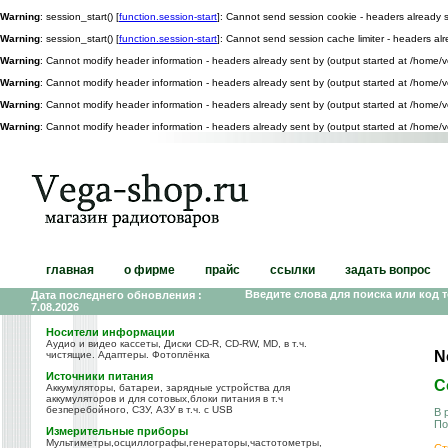
Warning
: session_start() [
function.session-start
]: Cannot send session cookie - headers already 
Warning
: session_start() [
function.session-start
]: Cannot send session cache limiter - headers a
Warning
: Cannot modify header information - headers already sent by (output started at /home
Warning
: Cannot modify header information - headers already sent by (output started at /home
Warning
: Cannot modify header information - headers already sent by (output started at /home
Warning
: Cannot modify header information - headers already sent by (output started at /home
главная
о фирме
прайс
ссылки
задать вопрос
Введите слова для поиска или код 
Дата последнего обновления :
7.08.2026
Носители информации
Аудио и видео кассеты, Диски CD-R, CD-RW, MD, в т.ч.
N
чистящие. Адаптеры. Фотоплёнка
Источники питания
С
Аккумуляторы, батареи, зарядные устройства для
аккумуляторов и для сотовых,блоки питания в т.ч
безперебойного, СЗУ, АЗУ в т.ч. с USB
В 
По
Измерительные приборы
Мультиметры,осциллографы,генераторы,частотометры,
Ст