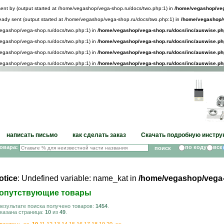
sent by (output started at /home/vegashop/vega-shop.ru/docs/two.php:1) in
/home/vegashop/veg
lready sent (output started at /home/vegashop/vega-shop.ru/docs/two.php:1) in
/home/vegashop/v
/vegashop/vega-shop.ru/docs/two.php:1) in
/home/vegashop/vega-shop.ru/docs/inc/auswise.ph
/vegashop/vega-shop.ru/docs/two.php:1) in
/home/vegashop/vega-shop.ru/docs/inc/auswise.ph
/vegashop/vega-shop.ru/docs/two.php:1) in
/home/vegashop/vega-shop.ru/docs/inc/auswise.ph
/vegashop/vega-shop.ru/docs/two.php:1) in
/home/vegashop/vega-shop.ru/docs/inc/auswise.ph
написать письмо
как сделать заказ
Скачать подробную инстру
товара:
по коду
все
otice
: Undefined variable: name_kat in
/home/vegashop/vega-
опутствующие товары
результате поиска получено товаров:
1454
.
казана страница:
10
из
49
.
раницы:
<<
10
11
12
13
14
15
16
17
18
19
20
>>