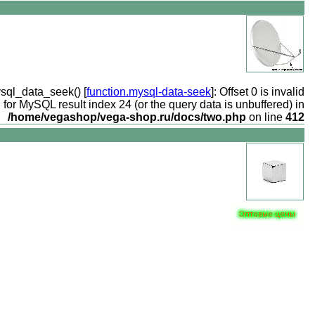
ysql_data_seek() [
function.mysql-data-seek
]: Offset 0 is invalid
for MySQL result index 24 (or the query data is unbuffered) in
/home/vegashop/vega-shop.ru/docs/two.php
on line
412