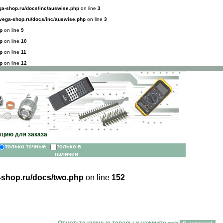
a-shop.ru/docs/inc/auswise.php
on line
3
ega-shop.ru/docs/inc/auswise.php
on line
3
p
on line
9
p
on line
10
p
on line
11
p
on line
12
кцию для заказа
только точные
только в
наличии
shop.ru/docs/two.php
on line
152
Отметьте нужные товары и нажмите ==>