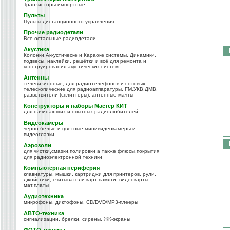
Транзисторы импортные
Пульты
Пульты дистанционного управления
Прочие радиодетали
Все остальные радиодетали
Акустика
Колонки,Аккустическе и Караоке системы, Динамики,
подвесы, наклейки, решётки и всё для ремонта и
конструирования акустических систем
Антенны
телевизионные, для радиотелефонов и сотовых,
телескопические для радиоаппаратуры, FM,УКВ,ДМВ,
разветвители (сплиттеры), антенные мачты
Конструкторы и наборы Мастер КИТ
для начинающих и опытных радиолюбителей
Видеокамеры
черно-белые и цветные минивидеокамеры и
видеоглазки
Аэрозоли
для чистки,смазки,полировки а также флюсы,покрытия
для радиоэлектронной техники
Компьютерная периферия
клавиатуры, мышки, картриджи для принтеров, рули,
джойстики, считыватели карт памяти, видеокарты,
мат.платы
Аудиотехника
микрофоны, диктофоны, CD/DVD/MP3-плееры
АВТО-техника
сигнализации, брелки, сирены, ЖК-экраны