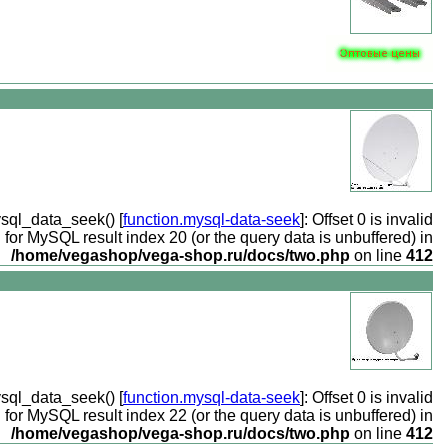
ysql_data_seek() [
function.mysql-data-seek
]: Offset 0 is invalid
for MySQL result index 20 (or the query data is unbuffered) in
/home/vegashop/vega-shop.ru/docs/two.php
on line
412
ysql_data_seek() [
function.mysql-data-seek
]: Offset 0 is invalid
for MySQL result index 22 (or the query data is unbuffered) in
/home/vegashop/vega-shop.ru/docs/two.php
on line
412