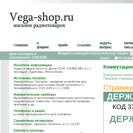
о
задать
напи
главная
прайс
ссылки
фирме
вопрос
пись
Введите слова для поиска или код товара:
Дата последнего
обновления : 8.08.2026
по коду
Носители информации
Коммутация
Аудио и видео кассеты, Диски CD-R, CD-RW, MD, в т.ч.
чистящие. Адаптеры. Фотоплёнка
В результате поиск
Источники питания
Показана страница
Аккумуляторы, батареи, зарядные устройства для
аккумуляторов и для сотовых,блоки питания в т.ч
Страниц
безперебойного, СЗУ, АЗУ в т.ч. с USB
ДЕРЖ
Измерительные приборы
Мультиметры,осциллографы,генераторы,частотометры,
индикаторные отвёрткии, тестеры скрытой проводки,
пробники и др.
КОД 3
Телефоны и рации
а также принадлежности для телефона
ДЕРЖ
Справочная литература
Справочники, журналы, каталоги, в т.ч. на CD
Кабели и провода