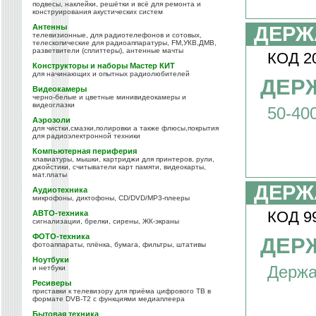
подвесы, наклейки, решётки и всё для ремонта и
конструирования акустических систем
Антенны
ДЕРЖ
телевизионные, для радиотелефонов и сотовых,
телескопические для радиоаппаратуры, FM,УКВ,ДМВ,
разветвители (сплиттеры), антенные мачты
КОД 2
Конструкторы и наборы Мастер КИТ
для начинающих и опытных радиолюбителей
ДЕРЖ
Видеокамеры
черно-белые и цветные минивидеокамеры и
видеоглазки
50-40
Аэрозоли
для чистки,смазки,полировки а также флюсы,покрытия
для радиоэлектронной техники
Компьютерная периферия
клавиатуры, мышки, картриджи для принтеров, рули,
джойстики, считыватели карт памяти, видеокарты,
мат.платы
ДЕРЖ
Аудиотехника
микрофоны, диктофоны, CD/DVD/MP3-плееры
КОД 9
АВТО-техника
сигнализации, брелки, сирены, ЖК-экраны
ФОТО-техника
ДЕРЖ
фотоаппараты, плёнка, бумага, фильтры, штативы
Ноутбуки
Держа
и нетбуки
Ресиверы
приставки к телевизору для приёма цифрового ТВ в
формате DVB-T2 с функциями медиаплеера
Бытовая техника