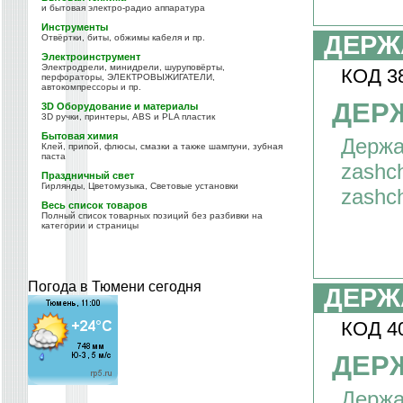
и бытовая электро-радио аппаратура
Инструменты
ДЕРЖ
Отвёртки, биты, обжимы кабеля и пр.
Электроинструмент
Электродрели, минидрели, шуруповёрты,
КОД 3
перфораторы, ЭЛЕКТРОВЫЖИГАТЕЛИ,
автокомпрессоры и пр.
ДЕРЖ
3D Оборудование и материалы
3D ручки, принтеры, ABS и PLA пластик
Бытовая химия
Держа
Клей, припой, флюсы, смазки а также шампуни, зубная
паста
zash
Праздничный свет
Гирлянды, Цветомузыка, Световые установки
zashc
Весь список товаров
Полный список товарных позиций без разбивки на
категории и страницы
Погода в Тюмени сегодня
ДЕРЖ
КОД 4
ДЕРЖ
Держа