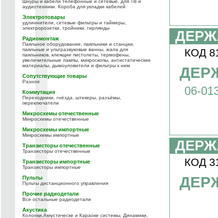
Шнуры и кабели телефонные и сетевые, для ТВ и
аудиотехники. Короба для укладки кабелей
Электротовары
удлиннители, сетевые фильтры и таймеры,
электророзетки, тройники, гирлянды
ДЕРЖ
Радиомонтаж
Паяльное оборудование, паяльники и станции,
паяльные и ультразвуковые ванны, жала для
КОД 8
паяльников, клеящие пистолеты, термофены,
увеличительные лампы, микроскопы, антистатические
материалы, дымоуловители и фильтры к ним
ДЕРЖ
Сопутствующие товары
Разное
06-01
Коммутация
Переходники, гнёзда, штекеры, разъёмы,
переключатели
Микросхемы отечественные
Микросхемы отечественные
Микросхемы импортные
Микросхемы импортные
ДЕРЖ
Транзисторы отечественные
Транзисторы отечественные
КОД 3
Транзисторы импортные
Транзисторы импортные
ДЕРЖ
Пульты
Пульты дистанционного управления
Прочие радиодетали
Все остальные радиодетали
Акустика
Колонки,Аккустическе и Караоке системы, Динамики,