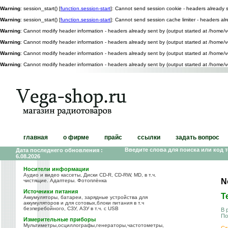
Warning
: session_start() [
function.session-start
]: Cannot send session cookie - headers already 
Warning
: session_start() [
function.session-start
]: Cannot send session cache limiter - headers a
Warning
: Cannot modify header information - headers already sent by (output started at /home
Warning
: Cannot modify header information - headers already sent by (output started at /home
Warning
: Cannot modify header information - headers already sent by (output started at /home
Warning
: Cannot modify header information - headers already sent by (output started at /home
главная
о фирме
прайс
ссылки
задать вопрос
Введите слова для поиска или код 
Дата последнего обновления :
6.08.2026
Носители информации
Аудио и видео кассеты, Диски CD-R, CD-RW, MD, в т.ч.
N
чистящие. Адаптеры. Фотоплёнка
Источники питания
Т
Аккумуляторы, батареи, зарядные устройства для
аккумуляторов и для сотовых,блоки питания в т.ч
безперебойного, СЗУ, АЗУ в т.ч. с USB
В 
По
Измерительные приборы
Мультиметры,осциллографы,генераторы,частотометры,
Ст