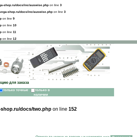
a-shop.ru/docs/inc/auswise.php
on line
3
ega-shop.ru/docs/inc/auswise.php
on line
3
p
on line
9
p
on line
10
p
on line
11
p
on line
12
кцию для заказа
только точные
только в
наличии
shop.ru/docs/two.php
on line
152
Отметьте нужные товары и нажмите ==>