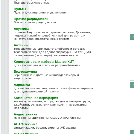
Транзисторы импортные
Пульты
Пульты дистанционного управления
Прочие радиодетали
Все остальные радиодетали
Акустика
Колонки,Аккустическе и Караоке системы, Динамики,
подвесы, наклейки, решётки и всё для ремонта и
конструирования акустических систем
Антенны
телевизионные, для радиотелефонов и сотовых,
телескопические для радиоаппаратуры, FM,УКВ,ДМВ,
разветвители (сплиттеры), антенные мачты
Конструкторы и наборы Мастер КИТ
для начинающих и опытных радиолюбителей
Видеокамеры
черно-белые и цветные минивидеокамеры и
видеоглазки
Аэрозоли
для чистки,смазки,полировки а также флюсы,покрытия
для радиоэлектронной техники
Компьютерная периферия
клавиатуры, мышки, картриджи для принтеров, рули,
джойстики, считыватели карт памяти, видеокарты,
мат.платы
Аудиотехника
микрофоны, диктофоны, CD/DVD/MP3-плееры
АВТО-техника
сигнализации, брелки, сирены, ЖК-экраны