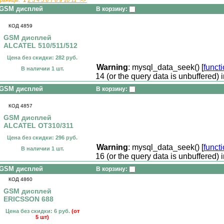
GSM дисплей
В корзину:
КОД 4859
GSM дисплей
ALCATEL 510/511/512
Цена без скидки: 282 руб.
Warning
: mysql_data_seek() [
funct
В наличии 1 шт.
14 (or the query data is unbuffered) 
GSM дисплей
В корзину:
КОД 4857
GSM дисплей
ALCATEL OT310/311
Цена без скидки: 296 руб.
Warning
: mysql_data_seek() [
funct
В наличии 1 шт.
16 (or the query data is unbuffered) 
GSM дисплей
В корзину:
КОД 4860
GSM дисплей
ERICSSON 688
Цена без скидки: 6 руб.
(от
5 шт)