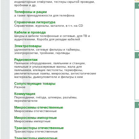
индикаторные отвёрткии, тестеры скрытой проводки,
пробники и др.
Телефоны и рации
а также принадлежности для телефона
Справочная литература
Справочники, журналы, каталоги, в т.ч. на CD
Кабели и провода
Шнуры и кабели телефонные и сетевые, для ТВ и
аудиотехники. Короба для укладки кабелей
Электротовары
удлиннители, сетевые фильтры и таймеры,
электророзетки, тройники, гирлянды
Радиомонтаж
Паяльное оборудование, паяльники и станции,
паяльные и ультразвуковые ванны, жала для
паяльников, клеящие пистолеты, термофены,
увеличительные лампы, микроскопы, антистатические
материалы, дымоуловители и фильтры к ним
Сопутствующие товары
Разное
Коммутация
Переходники, гнёзда, штекеры, разъёмы,
переключатели
Микросхемы отечественные
Микросхемы отечественные
Микросхемы импортные
Микросхемы импортные
Транзисторы отечественные
Транзисторы отечественные
Транзисторы импортные