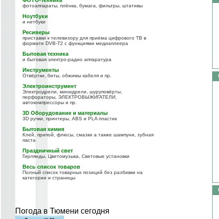
ФОТО-техника
фотоаппараты, плёнка, бумага, фильтры, штативы
Ноутбуки
и нетбуки
Ресиверы
приставки к телевизору для приёма цифрового ТВ в
формате DVB-T2 с функциями медиаплеера
Бытовая техника
и бытовая электро-радио аппаратура
Инструменты
Отвёртки, биты, обжимы кабеля и пр.
Электроинструмент
Электродрели, минидрели, шуруповёрты,
перфораторы, ЭЛЕКТРОВЫЖИГАТЕЛИ,
автокомпрессоры и пр.
3D Оборудование и материалы
3D ручки, принтеры, ABS и PLA пластик
Бытовая химия
Клей, припой, флюсы, смазки а также шампуни, зубная
паста
Праздничный свет
Гирлянды, Цветомузыка, Световые установки
Весь список товаров
Полный список товарных позиций без разбивки на
категории и страницы
Погода в Тюмени сегодня