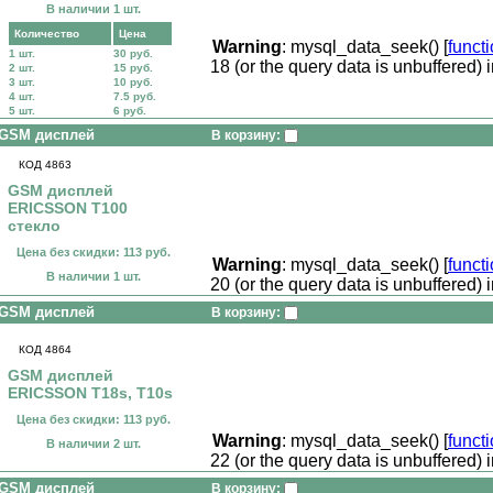
В наличии 1 шт.
Количество
Цена
Warning
: mysql_data_seek() [
funct
1 шт.
30 руб.
18 (or the query data is unbuffered) 
2 шт.
15 руб.
3 шт.
10 руб.
4 шт.
7.5 руб.
5 шт.
6 руб.
GSM дисплей
В корзину:
КОД 4863
GSM дисплей
ERICSSON T100
стекло
Цена без скидки: 113 руб.
Warning
: mysql_data_seek() [
funct
В наличии 1 шт.
20 (or the query data is unbuffered) 
GSM дисплей
В корзину:
КОД 4864
GSM дисплей
ERICSSON T18s, T10s
Цена без скидки: 113 руб.
Warning
: mysql_data_seek() [
funct
В наличии 2 шт.
22 (or the query data is unbuffered) 
GSM дисплей
В корзину: