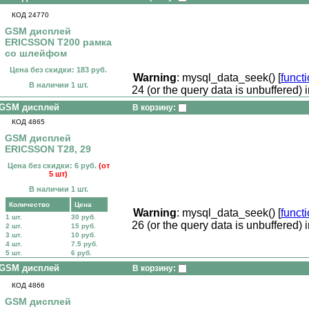
КОД 24770
GSM дисплей
ERICSSON T200 рамка
со шлейфом
Цена без скидки: 183 руб.
Warning
: mysql_data_seek() [
funct
В наличии 1 шт.
24 (or the query data is unbuffered) 
GSM дисплей
В корзину:
КОД 4865
GSM дисплей
ERICSSON T28, 29
Цена без скидки: 6 руб.
(от
5 шт)
В наличии 1 шт.
Количество
Цена
Warning
: mysql_data_seek() [
funct
1 шт.
30 руб.
26 (or the query data is unbuffered) 
2 шт.
15 руб.
3 шт.
10 руб.
4 шт.
7.5 руб.
5 шт.
6 руб.
GSM дисплей
В корзину:
КОД 4866
GSM дисплей