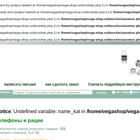
sent by (output started at /home/vegashop/vega-shop.ru/docs/two.php:1) in
/home/vegashop/veg
lready sent (output started at /home/vegashop/vega-shop.ru/docs/two.php:1) in
/home/vegashop/v
/vegashop/vega-shop.ru/docs/two.php:1) in
/home/vegashop/vega-shop.ru/docs/inc/auswise.ph
/vegashop/vega-shop.ru/docs/two.php:1) in
/home/vegashop/vega-shop.ru/docs/inc/auswise.ph
/vegashop/vega-shop.ru/docs/two.php:1) in
/home/vegashop/vega-shop.ru/docs/inc/auswise.ph
/vegashop/vega-shop.ru/docs/two.php:1) in
/home/vegashop/vega-shop.ru/docs/inc/auswise.ph
написать письмо
как сделать заказ
Скачать подробную инстру
товара:
по коду
все
otice
: Undefined variable: name_kat in
/home/vegashop/vega-
елефоны и рации
результате поиска получено товаров:
333
.
казана страница:
1
из
12
.
раницы:
1
2
3
4
5
6
7
8
9
10
11
>>