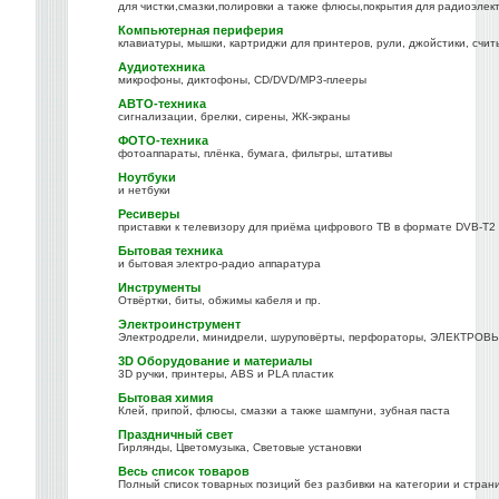
для чистки,смазки,полировки а также флюсы,покрытия для радиоэлек
Компьютерная периферия
клавиатуры, мышки, картриджи для принтеров, рули, джойстики, счит
Аудиотехника
микрофоны, диктофоны, CD/DVD/MP3-плееры
АВТО-техника
сигнализации, брелки, сирены, ЖК-экраны
ФОТО-техника
фотоаппараты, плёнка, бумага, фильтры, штативы
Ноутбуки
и нетбуки
Ресиверы
приставки к телевизору для приёма цифрового ТВ в формате DVB-T2
Бытовая техника
и бытовая электро-радио аппаратура
Инструменты
Отвёртки, биты, обжимы кабеля и пр.
Электроинструмент
Электродрели, минидрели, шуруповёрты, перфораторы, ЭЛЕКТРОВЫ
3D Оборудование и материалы
3D ручки, принтеры, ABS и PLA пластик
Бытовая химия
Клей, припой, флюсы, смазки а также шампуни, зубная паста
Праздничный свет
Гирлянды, Цветомузыка, Световые установки
Весь список товаров
Полный список товарных позиций без разбивки на категории и стран