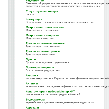
Радиомонтаж
Паяльное оборудование, паяльники и станции, паяльные и ультразву
антистатические материалы, дымоуловители и фильтры к ним
Сопутствующие товары
Разное
Коммутация
Переходники, гнёзда, штекеры, разъёмы, переключатели
Микросхемы отечественные
Микросхемы отечественные
Микросхемы импортные
Микросхемы импортные
Транзисторы отечественные
Транзисторы отечественные
Транзисторы импортные
Транзисторы импортные
Пульты
Пульты дистанционного управления
Прочие радиодетали
Все остальные радиодетали
Акустика
Колонки,Аккустическе и Караоке системы, Динамики, подвесы, наклей
Антенны
телевизионные, для радиотелефонов и сотовых, телескопические дл
Конструкторы и наборы Мастер КИТ
для начинающих и опытных радиолюбителей
Видеокамеры
черно-белые и цветные минивидеокамеры и видеоглазки
Аэрозоли