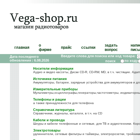
о
задать
напи
главная
прайс
ссылки
фирме
вопрос
пись
Введите слова для поиска или код товара:
Дата последнего
обновления : 6.08.2026
по коду
Носители информации
Аудио и видео кассеты, Диски CD-R, CD-RW, MD, в т.ч. чистящие. Ада
Источники питания
Аккумуляторы, батареи, зарядные устройства для аккумуляторов и для
Измерительные приборы
Мультиметры,осциллографы,генераторы,частотометры, индикаторные 
Телефоны и рации
а также принадлежности для телефона
Справочная литература
Справочники, журналы, каталоги, в т.ч. на CD
Кабели и провода
Шнуры и кабели телефонные и сетевые, для ТВ и аудиотехники. Коро
Электротовары
удлиннители, сетевые фильтры и таймеры, электророзетки, тройники