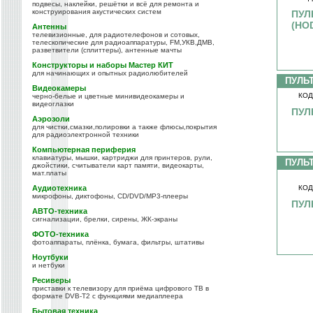
подвесы, наклейки, решётки и всё для ремонта и
конструирования акустических систем
ПУЛЬ
(HO
Антенны
телевизионные, для радиотелефонов и сотовых,
телескопические для радиоаппаратуры, FM,УКВ,ДМВ,
разветвители (сплиттеры), антенные мачты
Конструкторы и наборы Мастер КИТ
для начинающих и опытных радиолюбителей
ПУЛЬ
Видеокамеры
КОД
черно-белые и цветные минивидеокамеры и
видеоглазки
ПУЛ
Аэрозоли
для чистки,смазки,полировки а также флюсы,покрытия
для радиоэлектронной техники
Компьютерная периферия
клавиатуры, мышки, картриджи для принтеров, рули,
ПУЛЬ
джойстики, считыватели карт памяти, видеокарты,
мат.платы
Аудиотехника
КОД
микрофоны, диктофоны, CD/DVD/MP3-плееры
ПУЛ
АВТО-техника
сигнализации, брелки, сирены, ЖК-экраны
ФОТО-техника
фотоаппараты, плёнка, бумага, фильтры, штативы
Ноутбуки
и нетбуки
Ресиверы
приставки к телевизору для приёма цифрового ТВ в
формате DVB-T2 с функциями медиаплеера
Бытовая техника