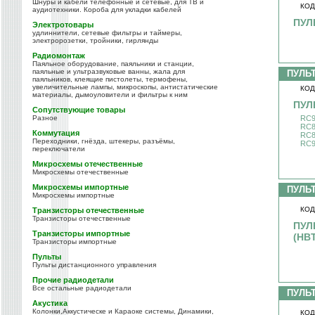
Шнуры и кабели телефонные и сетевые, для ТВ и
КОД
аудиотехники. Короба для укладки кабелей
ПУЛЬ
Электротовары
удлиннители, сетевые фильтры и таймеры,
электророзетки, тройники, гирлянды
Радиомонтаж
Паяльное оборудование, паяльники и станции,
паяльные и ультразвуковые ванны, жала для
ПУЛЬ
паяльников, клеящие пистолеты, термофены,
увеличительные лампы, микроскопы, антистатические
КОД
материалы, дымоуловители и фильтры к ним
ПУЛЬ
Сопутствующие товары
Разное
RC9
RC8
Коммутация
RC8
Переходники, гнёзда, штекеры, разъёмы,
RC9
переключатели
Микросхемы отечественные
Микросхемы отечественные
Микросхемы импортные
ПУЛЬ
Микросхемы импортные
КОД
Транзисторы отечественные
Транзисторы отечественные
ПУЛ
Транзисторы импортные
(HB
Транзисторы импортные
Пульты
Пульты дистанционного управления
Прочие радиодетали
Все остальные радиодетали
ПУЛЬ
Акустика
Колонки,Аккустическе и Караоке системы, Динамики,
КОД