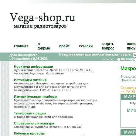
о
задать
напи
главная
прайс
ссылки
фирме
вопрос
пись
Введите слова для поиска или код товара:
Дата последнего
обновления : 9.08.2026
по коду
Носители информации
Микро
Аудио и видео кассеты, Диски CD-R, CD-RW, MD, в т.ч.
чистящие. Адаптеры. Фотоплёнка
В результ
Источники питания
Показана
Аккумуляторы, батареи, зарядные устройства для
аккумуляторов и для сотовых,блоки питания в т.ч
Страницы
безперебойного, СЗУ, АЗУ в т.ч. с USB
<<
70
71
МИКР
Измерительные приборы
Мультиметры,осциллографы,генераторы,частотометры,
КОД
индикаторные отвёрткии, тестеры скрытой проводки,
пробники и др.
МИК
Телефоны и рации
а также принадлежности для телефона
Справочная литература
Справочники, журналы, каталоги, в т.ч. на CD
МИКР
Кабели и провода