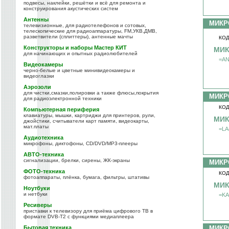
подвесы, наклейки, решётки и всё для ремонта и
конструирования акустических систем
Антенны
МИКР
телевизионные, для радиотелефонов и сотовых,
телескопические для радиоаппаратуры, FM,УКВ,ДМВ,
разветвители (сплиттеры), антенные мачты
КОД
Конструкторы и наборы Мастер КИТ
МИК
для начинающих и опытных радиолюбителей
=AN
Видеокамеры
черно-белые и цветные минивидеокамеры и
видеоглазки
Аэрозоли
для чистки,смазки,полировки а также флюсы,покрытия
МИКР
для радиоэлектронной техники
КОД
Компьютерная периферия
клавиатуры, мышки, картриджи для принтеров, рули,
МИК
джойстики, считыватели карт памяти, видеокарты,
мат.платы
=LA
Аудиотехника
микрофоны, диктофоны, CD/DVD/MP3-плееры
АВТО-техника
сигнализации, брелки, сирены, ЖК-экраны
МИКР
ФОТО-техника
КОД
фотоаппараты, плёнка, бумага, фильтры, штативы
МИК
Ноутбуки
и нетбуки
=KA
Ресиверы
приставки к телевизору для приёма цифрового ТВ в
формате DVB-T2 с функциями медиаплеера
Бытовая техника
МИКР