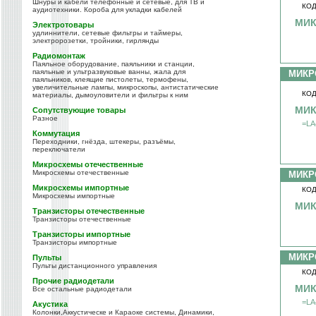
Шнуры и кабели телефонные и сетевые, для ТВ и
КОД
аудиотехники. Короба для укладки кабелей
МИК
Электротовары
удлиннители, сетевые фильтры и таймеры,
электророзетки, тройники, гирлянды
Радиомонтаж
Паяльное оборудование, паяльники и станции,
паяльные и ультразвуковые ванны, жала для
МИКР
паяльников, клеящие пистолеты, термофены,
увеличительные лампы, микроскопы, антистатические
КОД
материалы, дымоуловители и фильтры к ним
МИК
Сопутствующие товары
Разное
=LA
Коммутация
Переходники, гнёзда, штекеры, разъёмы,
переключатели
Микросхемы отечественные
Микросхемы отечественные
МИКР
Микросхемы импортные
КОД
Микросхемы импортные
МИК
Транзисторы отечественные
Транзисторы отечественные
Транзисторы импортные
Транзисторы импортные
МИКР
Пульты
Пульты дистанционного управления
КОД
Прочие радиодетали
МИК
Все остальные радиодетали
=LA
Акустика
Колонки,Аккустическе и Караоке системы, Динамики,