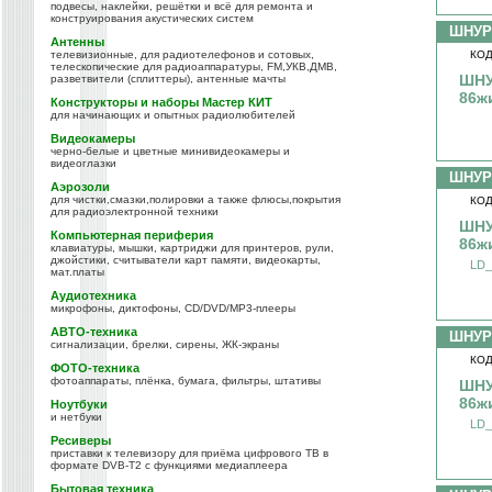
подвесы, наклейки, решётки и всё для ремонта и
конструирования акустических систем
ШНУР
Антенны
телевизионные, для радиотелефонов и сотовых,
КОД
телескопические для радиоаппаратуры, FM,УКВ,ДМВ,
ШНУ
разветвители (сплиттеры), антенные мачты
86ж
Конструкторы и наборы Мастер КИТ
для начинающих и опытных радиолюбителей
Видеокамеры
черно-белые и цветные минивидеокамеры и
видеоглазки
ШНУР
Аэрозоли
для чистки,смазки,полировки а также флюсы,покрытия
КОД
для радиоэлектронной техники
ШНУ
Компьютерная периферия
86ж
клавиатуры, мышки, картриджи для принтеров, рули,
джойстики, считыватели карт памяти, видеокарты,
LD_
мат.платы
Аудиотехника
микрофоны, диктофоны, CD/DVD/MP3-плееры
АВТО-техника
ШНУР
сигнализации, брелки, сирены, ЖК-экраны
КОД
ФОТО-техника
фотоаппараты, плёнка, бумага, фильтры, штативы
ШНУ
86ж
Ноутбуки
и нетбуки
LD_
Ресиверы
приставки к телевизору для приёма цифрового ТВ в
формате DVB-T2 с функциями медиаплеера
Бытовая техника