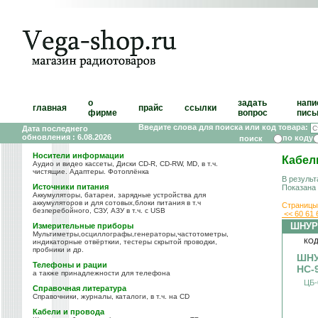
о
задать
напи
главная
прайс
ссылки
фирме
вопрос
пись
Введите слова для поиска или код товара:
Дата последнего
обновления : 6.08.2026
по коду
Носители информации
Кабел
Аудио и видео кассеты, Диски CD-R, CD-RW, MD, в т.ч.
чистящие. Адаптеры. Фотоплёнка
В результ
Источники питания
Показана
Аккумуляторы, батареи, зарядные устройства для
аккумуляторов и для сотовых,блоки питания в т.ч
Страницы
безперебойного, СЗУ, АЗУ в т.ч. с USB
<<
60
61
ШНУР
Измерительные приборы
Мультиметры,осциллографы,генераторы,частотометры,
КОД
индикаторные отвёрткии, тестеры скрытой проводки,
пробники и др.
ШНУ
Телефоны и рации
HC-
а также принадлежности для телефона
ЦБ-
Справочная литература
Справочники, журналы, каталоги, в т.ч. на CD
Кабели и провода