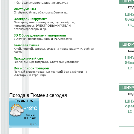
ШНУР
и бытовая электро-радио аппаратура
КОД
Инструменты
Отвёртки, биты, обжимы кабеля и пр.
ШНУ
86ж
Электроинструмент
Электродрели, минидрели, шуруповёрты,
LD_
перфораторы, ЭЛЕКТРОВЫЖИГАТЕЛИ,
автокомпрессоры и пр.
3D Оборудование и материалы
3D ручки, принтеры, ABS и PLA пластик
ШНУР
Бытовая химия
Клей, припой, флюсы, смазки а также шампуни, зубная
КОД
паста
ШНУ
Праздничный свет
Гирлянды, Цветомузыка, Световые установки
86ж
Весь список товаров
LD_
Полный список товарных позиций без разбивки на
категории и страницы
ШНУР
КОД
Погода в Тюмени сегодня
ШНУ
ора
LD_