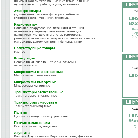
Шнуры и кабели телефонные и сетевые, для ТВ и
аудиотехники. Короба для укладки кабелей
ШНУР
Электротовары
КОД
удлиннители, сетевые фильтры и таймеры,
электророзетки, тройники, гирлянды
ШНУ
BX5
Радиомонтаж
Паяльное оборудование, паяльники и станции,
Дли
паяльные и ультразвуковые ванны, жала для
Сер
паяльников, клеящие пистолеты, термофены,
2.4A
увеличительные лампы, микроскопы, антистатические
материалы, дымоуловители и фильтры к ним
Сопутствующие товары
Разное
ШНУР
Коммутация
Переходники, гнёзда, штекеры, разъёмы,
переключатели
КОД
Микросхемы отечественные
ШНУ
Микросхемы отечественные
Микросхемы импортные
Микросхемы импортные
Транзисторы отечественные
Транзисторы отечественные
ШНУР
Транзисторы импортные
Транзисторы импортные
КОД
Пульты
ШНУ
Пульты дистанционного управления
86ж
Прочие радиодетали
Все остальные радиодетали
LD_
Акустика
Колонки,Аккустическе и Караоке системы, Динамики,