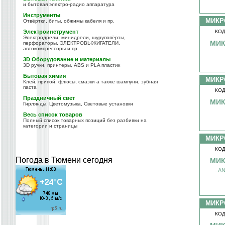
и бытовая электро-радио аппаратура
Инструменты
МИКР
Отвёртки, биты, обжимы кабеля и пр.
Электроинструмент
КОД
Электродрели, минидрели, шуруповёрты,
МИК
перфораторы, ЭЛЕКТРОВЫЖИГАТЕЛИ,
автокомпрессоры и пр.
3D Оборудование и материалы
3D ручки, принтеры, ABS и PLA пластик
Бытовая химия
МИКР
Клей, припой, флюсы, смазки а также шампуни, зубная
паста
КОД
Праздничный свет
МИК
Гирлянды, Цветомузыка, Световые установки
Весь список товаров
Полный список товарных позиций без разбивки на
категории и страницы
МИКР
КОД
Погода в Тюмени сегодня
МИК
=AN
МИКР
КОД