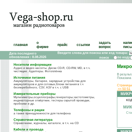
о
задать
напи
главная
прайс
ссылки
фирме
вопрос
пись
Введите слова для поиска или код товара:
Дата последнего
обновления : 8.08.2026
по коду
Носители информации
Микро
Аудио и видео кассеты, Диски CD-R, CD-RW, MD, в т.ч.
чистящие. Адаптеры. Фотоплёнка
В результ
Источники питания
Показана
Аккумуляторы, батареи, зарядные устройства для
аккумуляторов и для сотовых,блоки питания в т.ч
Страницы
безперебойного, СЗУ, АЗУ в т.ч. с USB
<<
50
51
МИКР
Измерительные приборы
Мультиметры,осциллографы,генераторы,частотометры,
КОД
индикаторные отвёрткии, тестеры скрытой проводки,
пробники и др.
МИК
Телефоны и рации
Ста
а также принадлежности для телефона
Справочная литература
Справочники, журналы, каталоги, в т.ч. на CD
Кабели и провода
МИКР