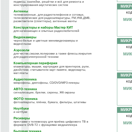
подвесы, наклейки, решётки и всё для ремонта и
конструирования акустических систем
МИКР
Антенны
КОД
телевизионные, для радиотелефонов и сотовых,
телескопические для радиоаппаратуры, FM,УКВ,ДМВ,
МИК
разветвители (сплиттеры), антенные мачты
Конструкторы и наборы Мастер КИТ
для начинающих и опытных радиолюбителей
Видеокамеры
МИКР
черно-белые и цветные минивидеокамеры и
видеоглазки
КОД
Аэрозоли
МИК
для чистки,смазки,полировки а также флюсы,покрытия
для радиоэлектронной техники
Компьютерная периферия
клавиатуры, мышки, картриджи для принтеров, рули,
джойстики, считыватели карт памяти, видеокарты,
мат.платы
МИКР
Аудиотехника
КОД
микрофоны, диктофоны, CD/DVD/MP3-плееры
МИК
АВТО-техника
сигнализации, брелки, сирены, ЖК-экраны
ФОТО-техника
фотоаппараты, плёнка, бумага, фильтры, штативы
Ноутбуки
МИКР
и нетбуки
КОД
Ресиверы
приставки к телевизору для приёма цифрового ТВ в
МИК
формате DVB-T2 с функциями медиаплеера
Бытовая техника