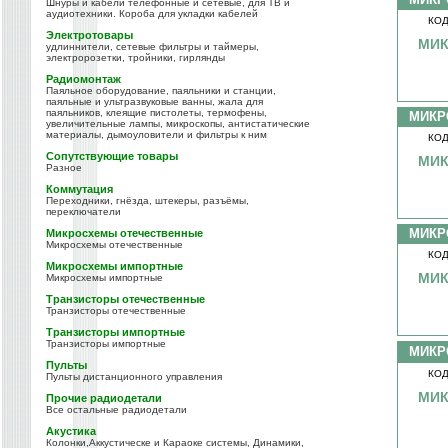
Шнуры и кабели телефонные и сетевые, для ТВ и
аудиотехники. Короба для укладки кабелей
КОД
Электротовары
МИК
удлиннители, сетевые фильтры и таймеры,
электророзетки, тройники, гирлянды
Радиомонтаж
Паяльное оборудование, паяльники и станции,
паяльные и ультразвуковые ванны, жала для
паяльников, клеящие пистолеты, термофены,
МИКР
увеличительные лампы, микроскопы, антистатические
материалы, дымоуловители и фильтры к ним
КОД
Сопутствующие товары
МИК
Разное
Коммутация
Переходники, гнёзда, штекеры, разъёмы,
переключатели
МИКР
Микросхемы отечественные
Микросхемы отечественные
КОД
Микросхемы импортные
МИК
Микросхемы импортные
Транзисторы отечественные
Транзисторы отечественные
Транзисторы импортные
Транзисторы импортные
МИКР
Пульты
КОД
Пульты дистанционного управления
МИК
Прочие радиодетали
Все остальные радиодетали
Акустика
Колонки,Аккустическе и Караоке системы, Динамики,