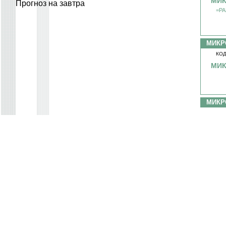
МИК
Прогноз на завтра
=PA
МИКР
КОД
МИК
МИКР