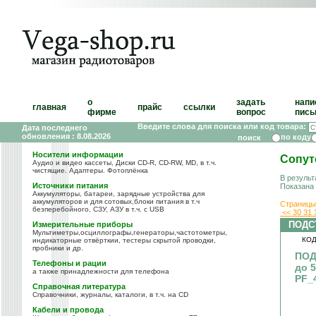
о
задать
напи
главная
прайс
ссылки
фирме
вопрос
пись
Введите слова для поиска или код товара:
Дата последнего
обновления : 8.08.2026
по коду
Носители информации
Сопут
Аудио и видео кассеты, Диски CD-R, CD-RW, MD, в т.ч.
чистящие. Адаптеры. Фотоплёнка
В результ
Источники питания
Показана
Аккумуляторы, батареи, зарядные устройства для
аккумуляторов и для сотовых,блоки питания в т.ч
Страницы
безперебойного, СЗУ, АЗУ в т.ч. с USB
<<
30
31
ПОДС
Измерительные приборы
Мультиметры,осциллографы,генераторы,частотометры,
КОД
индикаторные отвёрткии, тестеры скрытой проводки,
пробники и др.
ПОД
Телефоны и рации
до 
а также принадлежности для телефона
PF_
Справочная литература
Справочники, журналы, каталоги, в т.ч. на CD
Кабели и провода