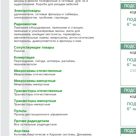
Шнуры и кабели телефонные и сетевые, для ТВ и
аудиотехники. Короба для укладки кабелей
ПОДС
Электротовары
КОД
удлиннители, сетевые фильтры и таймеры,
электророзетки, тройники, гирлянды
ПОД
6” н
Радиомонтаж
Паяльное оборудование, паяльники и станции,
паяльные и ультразвуковые ванны, жала для
паяльников, клеящие пистолеты, термофены,
увеличительные лампы, микроскопы, антистатические
материалы, дымоуловители и фильтры к ним
ПОДС
Сопутствующие товары
Разное
КОД
Коммутация
ПОД
Переходники, гнёзда, штекеры, разъёмы,
6” 
переключатели
1/1
Микросхемы отечественные
Микросхемы отечественные
Микросхемы импортные
Микросхемы импортные
ПОДС
Транзисторы отечественные
Транзисторы отечественные
КОД
Транзисторы импортные
ПОД
Транзисторы импортные
6” 
Пульты
Пульты дистанционного управления
Прочие радиодетали
Все остальные радиодетали
ПОДС
Акустика
Колонки,Аккустическе и Караоке системы, Динамики,