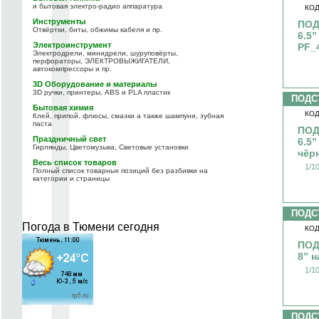
и бытовая электро-радио аппаратура
КОД
Инструменты
ПОД
Отвёртки, биты, обжимы кабеля и пр.
6.5”
Электроинструмент
PF_
Электродрели, минидрели, шуруповёрты,
перфораторы, ЭЛЕКТРОВЫЖИГАТЕЛИ,
автокомпрессоры и пр.
3D Оборудование и материалы
3D ручки, принтеры, ABS и PLA пластик
ПОДС
Бытовая химия
КОД
Клей, припой, флюсы, смазки а также шампуни, зубная
паста
ПОД
Праздничный свет
6.5”
Гирлянды, Цветомузыка, Световые установки
чёр
Весь список товаров
1/1
Полный список товарных позиций без разбивки на
категории и страницы
ПОДС
Погода в Тюмени сегодня
КОД
ПОД
8” 
1/1
ПОДС