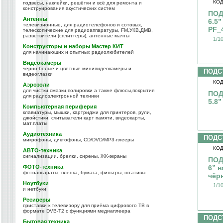
КОД
подвесы, наклейки, решётки и всё для ремонта и
конструирования акустических систем
ПОД
Антенны
6.5
телевизионные, для радиотелефонов и сотовых,
PF_
телескопические для радиоаппаратуры, FM,УКВ,ДМВ,
разветвители (сплиттеры), антенные мачты
1/1
Конструкторы и наборы Мастер КИТ
для начинающих и опытных радиолюбителей
Видеокамеры
черно-белые и цветные минивидеокамеры и
ПОДС
видеоглазки
КОД
Аэрозоли
для чистки,смазки,полировки а также флюсы,покрытия
ПОД
для радиоэлектронной техники
5.8”
Компьютерная периферия
клавиатуры, мышки, картриджи для принтеров, рули,
джойстики, считыватели карт памяти, видеокарты,
мат.платы
Аудиотехника
ПОДС
микрофоны, диктофоны, CD/DVD/MP3-плееры
КОД
АВТО-техника
сигнализации, брелки, сирены, ЖК-экраны
ПОД
ФОТО-техника
6” н
фотоаппараты, плёнка, бумага, фильтры, штативы
чёр
Ноутбуки
1/1
и нетбуки
Ресиверы
приставки к телевизору для приёма цифрового ТВ в
формате DVB-T2 с функциями медиаплеера
ПОДС
Бытовая техника