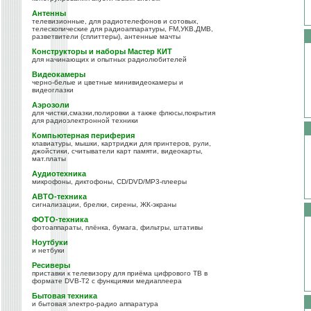
Антенны
телевизионные, для радиотелефонов и сотовых,
телескопические для радиоаппаратуры, FM,УКВ,ДМВ,
разветвители (сплиттеры), антенные мачты
Конструкторы и наборы Мастер КИТ
для начинающих и опытных радиолюбителей
Видеокамеры
черно-белые и цветные минивидеокамеры и
видеоглазки
Аэрозоли
для чистки,смазки,полировки а также флюсы,покрытия
для радиоэлектронной техники
Компьютерная периферия
клавиатуры, мышки, картриджи для принтеров, рули,
джойстики, считыватели карт памяти, видеокарты,
мат.платы
Аудиотехника
микрофоны, диктофоны, CD/DVD/MP3-плееры
АВТО-техника
сигнализации, брелки, сирены, ЖК-экраны
ФОТО-техника
фотоаппараты, плёнка, бумага, фильтры, штативы
Ноутбуки
и нетбуки
Ресиверы
приставки к телевизору для приёма цифрового ТВ в
формате DVB-T2 с функциями медиаплеера
Бытовая техника
и бытовая электро-радио аппаратура