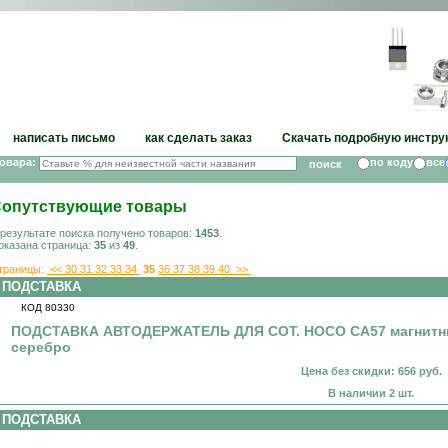
написать письмо
как сделать заказ
Скачать подробную инстру
товара:
по коду
все
опутствующие товары
 результате поиска получено товаров:
1453
.
оказана страница:
35
из
49
.
траницы:
<<
30
31
32
33
34
35
36
37
38
39
40
>>
ПОДСТАВКА
КОД 80330
ПОДСТАВКА АВТОДЕРЖАТЕЛЬ ДЛЯ СОТ. HOCO CA57 магнитный
серебро
Цена без скидки: 656 руб.
В наличии 2 шт.
ПОДСТАВКА