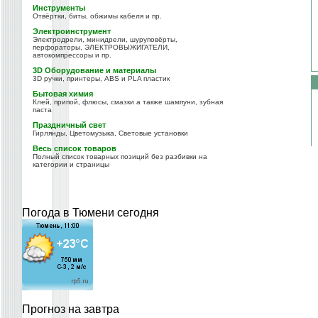
Инструменты
Отвёртки, биты, обжимы кабеля и пр.
Электроинструмент
Электродрели, минидрели, шуруповёрты,
перфораторы, ЭЛЕКТРОВЫЖИГАТЕЛИ,
автокомпрессоры и пр.
3D Оборудование и материалы
3D ручки, принтеры, ABS и PLA пластик
Бытовая химия
Клей, припой, флюсы, смазки а также шампуни, зубная
паста
Праздничный свет
Гирлянды, Цветомузыка, Световые установки
Весь список товаров
Полный список товарных позиций без разбивки на
категории и страницы
Погода в Тюмени сегодня
Прогноз на завтра