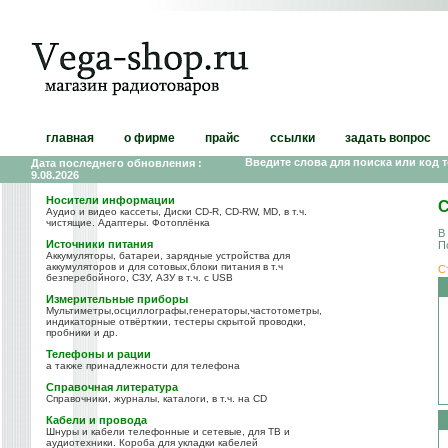
главная
о фирме
прайс
ссылки
задать вопрос
Введите слова для поиска или код 
Дата последнего обновления :
9.08.2026
Носители информации
С
Аудио и видео кассеты, Диски CD-R, CD-RW, MD, в т.ч.
чистящие. Адаптеры. Фотоплёнка
В
Источники питания
П
Аккумуляторы, батареи, зарядные устройства для
аккумуляторов и для сотовых,блоки питания в т.ч
С
безперебойного, СЗУ, АЗУ в т.ч. с USB
Измерительные приборы
Мультиметры,осциллографы,генераторы,частотометры,
индикаторные отвёрткии, тестеры скрытой проводки,
пробники и др.
Телефоны и рации
а также принадлежности для телефона
Справочная литература
Справочники, журналы, каталоги, в т.ч. на CD
Кабели и провода
Шнуры и кабели телефонные и сетевые, для ТВ и
аудиотехники. Короба для укладки кабелей