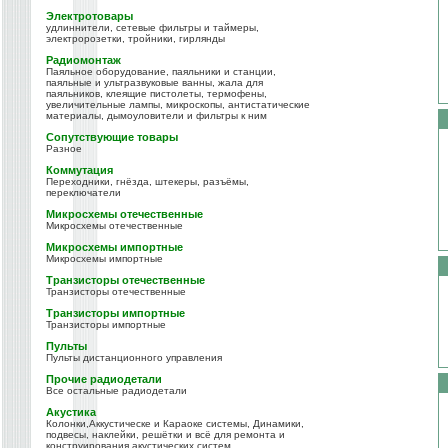
Электротовары
удлиннители, сетевые фильтры и таймеры,
электророзетки, тройники, гирлянды
Радиомонтаж
Паяльное оборудование, паяльники и станции,
паяльные и ультразвуковые ванны, жала для
паяльников, клеящие пистолеты, термофены,
увеличительные лампы, микроскопы, антистатические
материалы, дымоуловители и фильтры к ним
Сопутствующие товары
Разное
Коммутация
Переходники, гнёзда, штекеры, разъёмы,
переключатели
Микросхемы отечественные
Микросхемы отечественные
Микросхемы импортные
Микросхемы импортные
Транзисторы отечественные
Транзисторы отечественные
Транзисторы импортные
Транзисторы импортные
Пульты
Пульты дистанционного управления
Прочие радиодетали
Все остальные радиодетали
Акустика
Колонки,Аккустическе и Караоке системы, Динамики,
подвесы, наклейки, решётки и всё для ремонта и
конструирования акустических систем