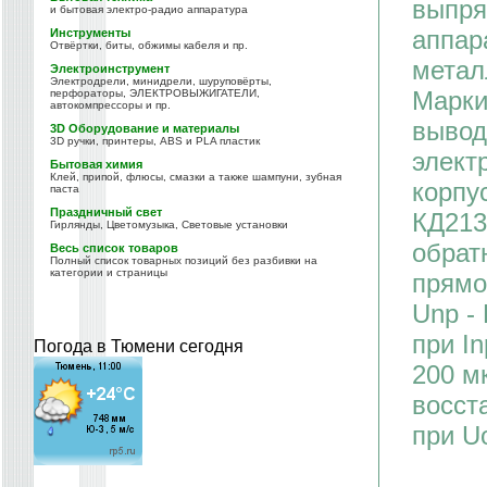
выпря
и бытовая электро-радио аппаратура
аппар
Инструменты
Отвёртки, биты, обжимы кабеля и пр.
метал
Электроинструмент
Электродрели, минидрели, шуруповёрты,
Марки
перфораторы, ЭЛЕКТРОВЫЖИГАТЕЛИ,
автокомпрессоры и пр.
вывод
3D Оборудование и материалы
3D ручки, принтеры, ABS и PLA пластик
элект
Бытовая химия
Клей, припой, флюсы, смазки а также шампуни, зубная
корпу
паста
Праздничный свет
КД213
Гирлянды, Цветомузыка, Световые установки
обрат
Весь список товаров
Полный список товарных позиций без разбивки на
категории и страницы
прямой
Unp -
при In
Погода в Тюмени сегодня
200 м
восст
при U