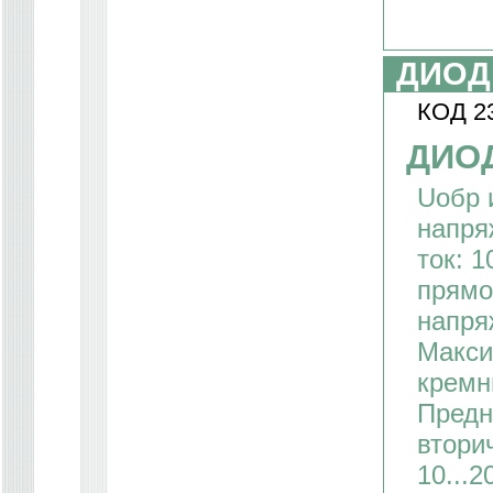
ДИОД
КОД 2
ДИОД
Uoбp 
напря
ток: 
прямо
напряж
Макси
кремн
Предн
втори
10...