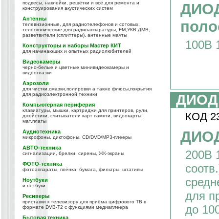
подвесы, наклейки, решётки и всё для ремонта и
ДИОД
конструирования акустических систем
Антенны
поло
телевизионные, для радиотелефонов и сотовых,
телескопические для радиоаппаратуры, FM,УКВ,ДМВ,
разветвители (сплиттеры), антенные мачты
100В 
Конструкторы и наборы Мастер КИТ
для начинающих и опытных радиолюбителей
Видеокамеры
черно-белые и цветные минивидеокамеры и
видеоглазки
Аэрозоли
для чистки,смазки,полировки а также флюсы,покрытия
для радиоэлектронной техники
ДИОД
Компьютерная периферия
клавиатуры, мышки, картриджи для принтеров, рули,
КОД 2
джойстики, считыватели карт памяти, видеокарты,
мат.платы
ДИОД
Аудиотехника
микрофоны, диктофоны, CD/DVD/MP3-плееры
АВТО-техника
200В 
сигнализации, брелки, сирены, ЖК-экраны
ФОТО-техника
соотв
фотоаппараты, плёнка, бумага, фильтры, штативы
средн
Ноутбуки
и нетбуки
для п
Ресиверы
приставки к телевизору для приёма цифрового ТВ в
до 10
формате DVB-T2 с функциями медиаплеера
Бытовая техника