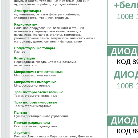
Шнуры и кабели телефонные и сетевые, для ТВ и
+бел
аудиотехники. Короба для укладки кабелей
Электротовары
100В 
удлиннители, сетевые фильтры и таймеры,
электророзетки, тройники, гирлянды
Радиомонтаж
Паяльное оборудование, паяльники и станции,
паяльные и ультразвуковые ванны, жала для
паяльников, клеящие пистолеты, термофены,
увеличительные лампы, микроскопы, антистатические
материалы, дымоуловители и фильтры к ним
Сопутствующие товары
ДИОД
Разное
Коммутация
КОД 8
Переходники, гнёзда, штекеры, разъёмы,
переключатели
ДИОД
Микросхемы отечественные
Микросхемы отечественные
Микросхемы импортные
100В 
Микросхемы импортные
Транзисторы отечественные
Транзисторы отечественные
Транзисторы импортные
Транзисторы импортные
Пульты
Пульты дистанционного управления
ДИОД
Прочие радиодетали
Все остальные радиодетали
КОД 8
Акустика
Колонки,Аккустическе и Караоке системы, Динамики,