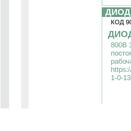
ДИОД
КОД 9
ДИОД
800В 
посто
рабоч
https:
1-0-1