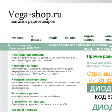
о
задать
напи
главная
прайс
ссылки
фирме
вопрос
пись
Введите слова для поиска или код товара:
Дата последнего
обновления : 8.08.2026
по коду
Носители информации
Прочие рад
Аудио и видео кассеты, Диски CD-R, CD-RW, MD, в т.ч.
чистящие. Адаптеры. Фотоплёнка
В результате поиск
Источники питания
Показана страница
Аккумуляторы, батареи, зарядные устройства для
аккумуляторов и для сотовых,блоки питания в т.ч
Страниц
безперебойного, СЗУ, АЗУ в т.ч. с USB
<<
30
3
Измерительные приборы
Мультиметры,осциллографы,генераторы,частотометры,
индикаторные отвёрткии, тестеры скрытой проводки,
ДИОД
пробники и др.
Телефоны и рации
КОД 8
а также принадлежности для телефона
Справочная литература
ДИОД
Справочники, журналы, каталоги, в т.ч. на CD
Кабели и провода