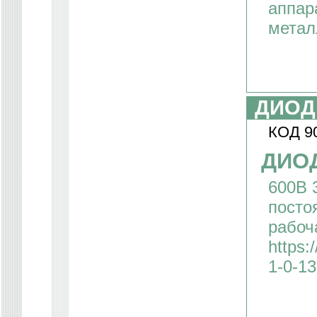
аппар
метал
ДИОД
КОД 9
ДИОД
600В 
посто
рабоч
https:
1-0-1