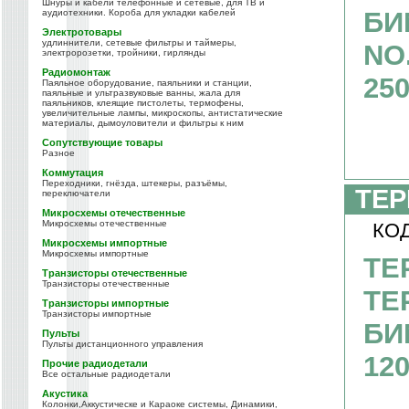
Шнуры и кабели телефонные и сетевые, для ТВ и
БИ
аудиотехники. Короба для укладки кабелей
Электротовары
удлиннители, сетевые фильтры и таймеры,
NO.
электророзетки, тройники, гирлянды
Радиомонтаж
25
Паяльное оборудование, паяльники и станции,
паяльные и ультразвуковые ванны, жала для
паяльников, клеящие пистолеты, термофены,
увеличительные лампы, микроскопы, антистатические
материалы, дымоуловители и фильтры к ним
Сопутствующие товары
Разное
Коммутация
Переходники, гнёзда, штекеры, разъёмы,
ТЕР
переключатели
Микросхемы отечественные
Микросхемы отечественные
КОД
Микросхемы импортные
Микросхемы импортные
ТЕ
Транзисторы отечественные
Транзисторы отечественные
ТЕ
Транзисторы импортные
Транзисторы импортные
БИ
Пульты
Пульты дистанционного управления
120
Прочие радиодетали
Все остальные радиодетали
Акустика
Колонки,Аккустическе и Караоке системы, Динамики,