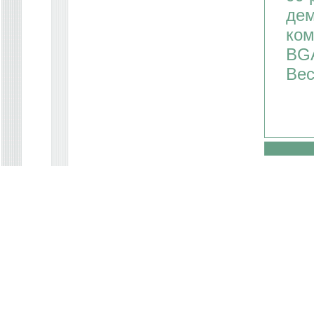
дем
ком
BGA
Вес