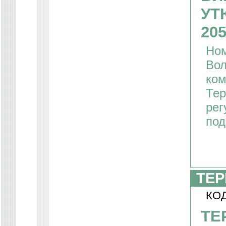
УТ
205
Ном
Вол
ком
Тер
рег
под
ТЕР
КОД
ТЕ