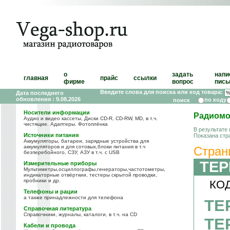
о
задать
напи
главная
прайс
ссылки
фирме
вопрос
пись
Введите слова для поиска или код товара:
Дата последнего
обновления : 9.08.2026
по коду
Носители информации
Радиомо
Аудио и видео кассеты, Диски CD-R, CD-RW, MD, в т.ч.
чистящие. Адаптеры. Фотоплёнка
В результате
Источники питания
Показана стр
Аккумуляторы, батареи, зарядные устройства для
аккумуляторов и для сотовых,блоки питания в т.ч
Стран
безперебойного, СЗУ, АЗУ в т.ч. с USB
ТЕР
Измерительные приборы
Мультиметры,осциллографы,генераторы,частотометры,
индикаторные отвёрткии, тестеры скрытой проводки,
пробники и др.
КОД
Телефоны и рации
а также принадлежности для телефона
ТЕ
Справочная литература
Справочники, журналы, каталоги, в т.ч. на CD
ТЕ
Кабели и провода