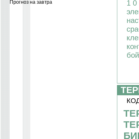
1 0
Прогноз на завтра
эле
нас
сра
кле
кон
бой
ТЕР
КОД
ТЕ
ТЕ
БИ