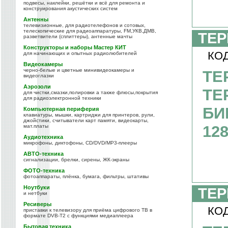
подвесы, наклейки, решётки и всё для ремонта и
конструирования акустических систем
Антенны
телевизионные, для радиотелефонов и сотовых,
телескопические для радиоаппаратуры, FM,УКВ,ДМВ,
ТЕР
разветвители (сплиттеры), антенные мачты
Конструкторы и наборы Мастер КИТ
КОД
для начинающих и опытных радиолюбителей
Видеокамеры
черно-белые и цветные минивидеокамеры и
ТЕ
видеоглазки
Аэрозоли
ТЕ
для чистки,смазки,полировки а также флюсы,покрытия
для радиоэлектронной техники
БИ
Компьютерная периферия
клавиатуры, мышки, картриджи для принтеров, рули,
джойстики, считыватели карт памяти, видеокарты,
128
мат.платы
Аудиотехника
микрофоны, диктофоны, CD/DVD/MP3-плееры
АВТО-техника
сигнализации, брелки, сирены, ЖК-экраны
ФОТО-техника
фотоаппараты, плёнка, бумага, фильтры, штативы
Ноутбуки
ТЕР
и нетбуки
Ресиверы
КОД
приставки к телевизору для приёма цифрового ТВ в
формате DVB-T2 с функциями медиаплеера
Бытовая техника