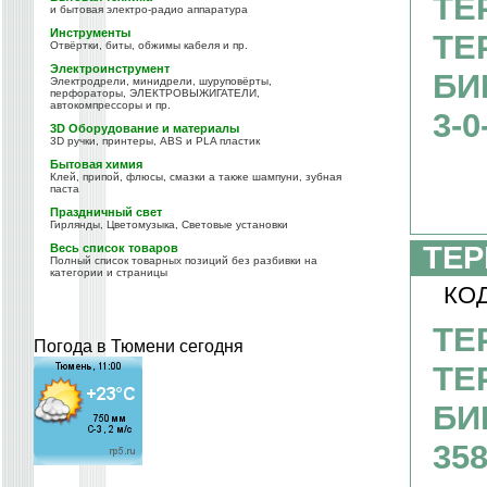
ТЕ
и бытовая электро-радио аппаратура
Инструменты
ТЕ
Отвёртки, биты, обжимы кабеля и пр.
Электроинструмент
БИ
Электродрели, минидрели, шуруповёрты,
перфораторы, ЭЛЕКТРОВЫЖИГАТЕЛИ,
автокомпрессоры и пр.
3-0
3D Оборудование и материалы
3D ручки, принтеры, ABS и PLA пластик
Бытовая химия
Клей, припой, флюсы, смазки а также шампуни, зубная
паста
Праздничный свет
Гирлянды, Цветомузыка, Световые установки
ТЕР
Весь список товаров
Полный список товарных позиций без разбивки на
категории и страницы
КОД
ТЕ
Погода в Тюмени сегодня
ТЕ
БИ
35