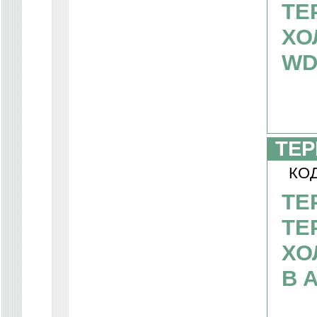
ТЕ
ХО
WD 
ТЕР
КОД
ТЕ
ТЕ
ХО
B A