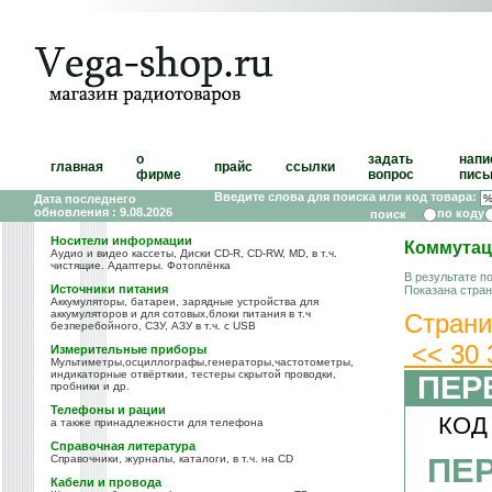
о
задать
напи
главная
прайс
ссылки
фирме
вопрос
пись
Введите слова для поиска или код товара:
Дата последнего
обновления : 9.08.2026
по коду
Носители информации
Коммутац
Аудио и видео кассеты, Диски CD-R, CD-RW, MD, в т.ч.
чистящие. Адаптеры. Фотоплёнка
В результате п
Источники питания
Показана стра
Аккумуляторы, батареи, зарядные устройства для
аккумуляторов и для сотовых,блоки питания в т.ч
Страни
безперебойного, СЗУ, АЗУ в т.ч. с USB
<<
30
Измерительные приборы
Мультиметры,осциллографы,генераторы,частотометры,
индикаторные отвёрткии, тестеры скрытой проводки,
ПЕР
пробники и др.
Телефоны и рации
КОД
а также принадлежности для телефона
Справочная литература
ПЕ
Справочники, журналы, каталоги, в т.ч. на CD
Кабели и провода