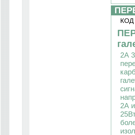
ПЕР
КОД
ПЕ
гал
2А 
пер
кар
гале
сигн
напр
2А 
25Вт
боле
изол