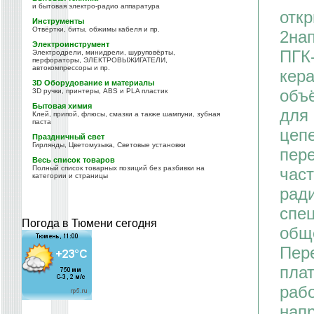
и бытовая электро-радио аппаратура
отк
Инструменты
Отвёртки, биты, обжимы кабеля и пр.
2на
Электроинструмент
ПГК
Электродрели, минидрели, шуруповёрты,
перфораторы, ЭЛЕКТРОВЫЖИГАТЕЛИ,
автокомпрессоры и пр.
кер
3D Оборудование и материалы
объ
3D ручки, принтеры, ABS и PLA пластик
Бытовая химия
для
Клей, припой, флюсы, смазки а также шампуни, зубная
паста
цепе
Праздничный свет
Гирлянды, Цветомузыка, Световые установки
пере
Весь список товаров
Полный список товарных позиций без разбивки на
част
категории и страницы
рад
спе
Погода в Тюмени сегодня
общ
Пер
плат
рабо
напр