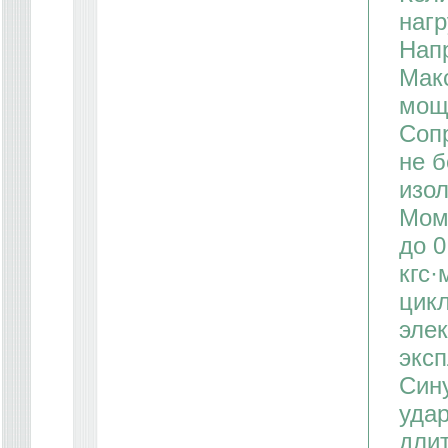
нагр
Напр
Мак
мощн
Соп
не б
изол
Мом
до 0
кгс·
цикл
эле
эксп
Син
удар
длит