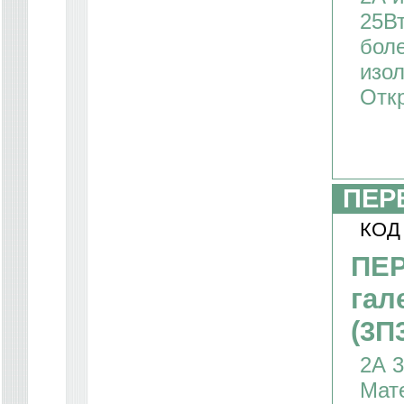
25Вт
боле
изол
Отк
ПЕР
КОД
ПЕ
гал
(3П
2А 3
Мате