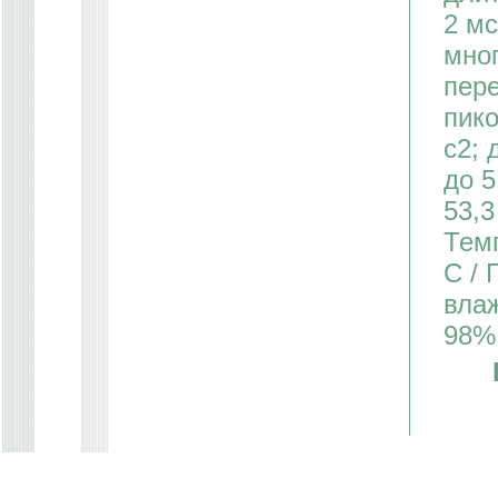
2 мс
мног
пер
пико
с2; 
до 5
53,3
Темп
С /
влаж
98%