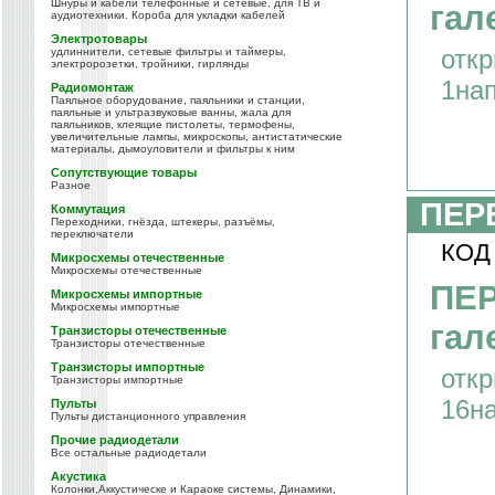
Шнуры и кабели телефонные и сетевые, для ТВ и
гал
аудиотехники. Короба для укладки кабелей
Электротовары
отк
удлиннители, сетевые фильтры и таймеры,
электророзетки, тройники, гирлянды
1на
Радиомонтаж
Паяльное оборудование, паяльники и станции,
паяльные и ультразвуковые ванны, жала для
паяльников, клеящие пистолеты, термофены,
увеличительные лампы, микроскопы, антистатические
материалы, дымоуловители и фильтры к ним
Сопутствующие товары
Разное
ПЕР
Коммутация
Переходники, гнёзда, штекеры, разъёмы,
переключатели
КОД
Микросхемы отечественные
Микросхемы отечественные
ПЕ
Микросхемы импортные
Микросхемы импортные
гал
Транзисторы отечественные
Транзисторы отечественные
Транзисторы импортные
отк
Транзисторы импортные
16н
Пульты
Пульты дистанционного управления
Прочие радиодетали
Все остальные радиодетали
Акустика
Колонки,Аккустическе и Караоке системы, Динамики,