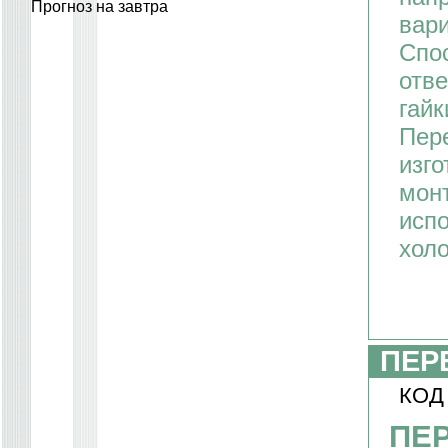
Прогноз на завтра
вари
Спо
отв
гайк
Пер
изго
мон
испо
хол
ПЕР
КОД
ПЕ