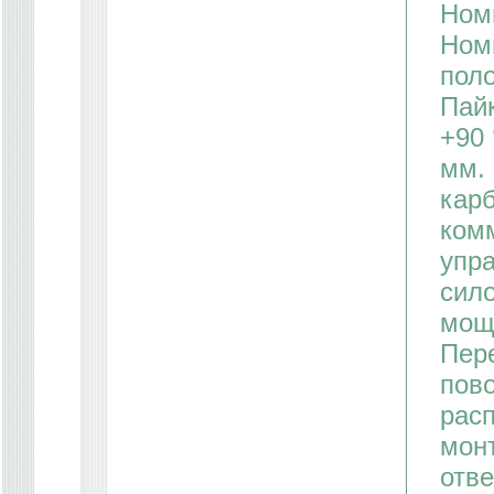
Ном
Номи
поло
Пайк
+90 
мм.
кар
ком
упр
сил
мощ
Пер
пово
расп
мон
отве