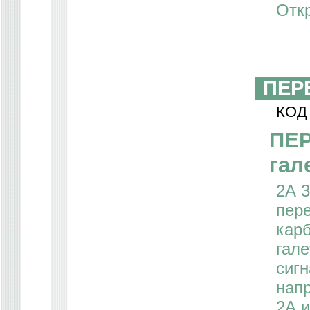
Отк
ПЕР
КОД
ПЕ
гал
2А 
пер
кар
гале
сигн
напр
2А 