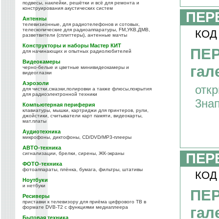
подвесы, наклейки, решётки и всё для ремонта и
конструирования акустических систем
ПЕР
Антенны
телевизионные, для радиотелефонов и сотовых,
телескопические для радиоаппаратуры, FM,УКВ,ДМВ,
КОД
разветвители (сплиттеры), антенные мачты
Конструкторы и наборы Мастер КИТ
ПЕ
для начинающих и опытных радиолюбителей
Видеокамеры
гал
черно-белые и цветные минивидеокамеры и
видеоглазки
Аэрозоли
отк
для чистки,смазки,полировки а также флюсы,покрытия
для радиоэлектронной техники
3на
Компьютерная периферия
клавиатуры, мышки, картриджи для принтеров, рули,
джойстики, считыватели карт памяти, видеокарты,
мат.платы
Аудиотехника
микрофоны, диктофоны, CD/DVD/MP3-плееры
АВТО-техника
сигнализации, брелки, сирены, ЖК-экраны
ПЕР
ФОТО-техника
фотоаппараты, плёнка, бумага, фильтры, штативы
КОД
Ноутбуки
и нетбуки
ПЕ
Ресиверы
приставки к телевизору для приёма цифрового ТВ в
формате DVB-T2 с функциями медиаплеера
гал
Бытовая техника