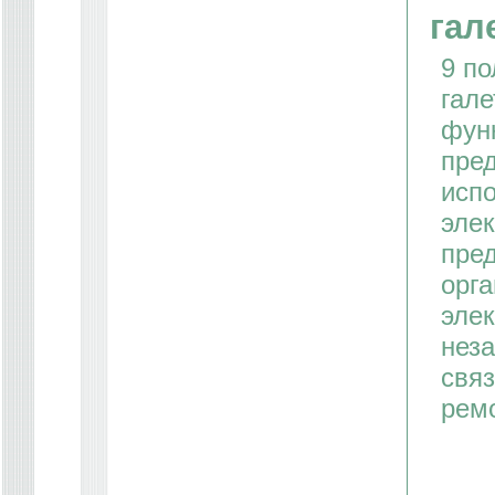
гал
9 по
гале
фун
пре
исп
элек
пре
орга
элек
нез
связ
рем