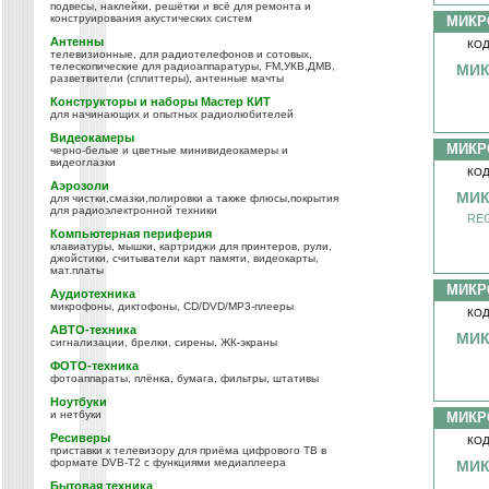
подвесы, наклейки, решётки и всё для ремонта и
конструирования акустических систем
МИКР
Антенны
КОД
телевизионные, для радиотелефонов и сотовых,
телескопические для радиоаппаратуры, FM,УКВ,ДМВ,
МИК
разветвители (сплиттеры), антенные мачты
Конструкторы и наборы Мастер КИТ
для начинающих и опытных радиолюбителей
Видеокамеры
МИКР
черно-белые и цветные минивидеокамеры и
видеоглазки
КОД
Аэрозоли
МИК
для чистки,смазки,полировки а также флюсы,покрытия
для радиоэлектронной техники
RE
Компьютерная периферия
клавиатуры, мышки, картриджи для принтеров, рули,
джойстики, считыватели карт памяти, видеокарты,
мат.платы
МИКР
Аудиотехника
микрофоны, диктофоны, CD/DVD/MP3-плееры
КОД
АВТО-техника
МИК
сигнализации, брелки, сирены, ЖК-экраны
ФОТО-техника
фотоаппараты, плёнка, бумага, фильтры, штативы
Ноутбуки
и нетбуки
МИКР
Ресиверы
КОД
приставки к телевизору для приёма цифрового ТВ в
формате DVB-T2 с функциями медиаплеера
МИК
Бытовая техника