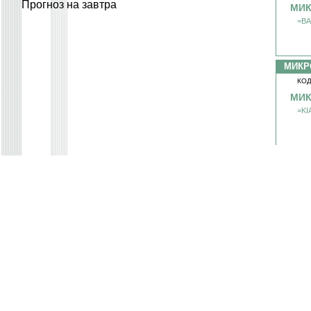
Прогноз на завтра
МИК
=BA
МИКР
КОД
МИК
=KI