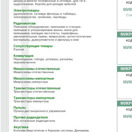
Шнуры и кабели телефонные и сетевые, для ТВ и
КОД
аудиотехники. Короба для укладки кабелей
МИК
Электротовары
удлиннители, сетевые фильтры и таймеры,
Ста
электророзетки, тройники, гирлянды
Радиомонтаж
Паяльное оборудование, паяльники и станции,
паяльные и ультразвуковые ванны, жала для
паяльников, клеящие пистолеты, термофены,
МИКР
увеличительные лампы, микроскопы, антистатические
материалы, дымоуловители и фильтры к ним
КОД
Сопутствующие товары
МИК
Разное
Коммутация
Переходники, гнёзда, штекеры, разъёмы,
переключатели
МИКР
Микросхемы отечественные
Микросхемы отечественные
КОД
Микросхемы импортные
МИК
Микросхемы импортные
Транзисторы отечественные
Транзисторы отечественные
Транзисторы импортные
Транзисторы импортные
МИКР
Пульты
КОД
Пульты дистанционного управления
МИК
Прочие радиодетали
Все остальные радиодетали
Акустика
Колонки,Аккустическе и Караоке системы, Динамики,