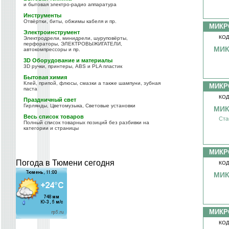
и бытовая электро-радио аппаратура
Инструменты
Отвёртки, биты, обжимы кабеля и пр.
МИКР
Электроинструмент
КОД
Электродрели, минидрели, шуруповёрты,
перфораторы, ЭЛЕКТРОВЫЖИГАТЕЛИ,
МИК
автокомпрессоры и пр.
3D Оборудование и материалы
3D ручки, принтеры, ABS и PLA пластик
Бытовая химия
Клей, припой, флюсы, смазки а также шампуни, зубная
МИКР
паста
КОД
Праздничный свет
Гирлянды, Цветомузыка, Световые установки
МИК
Весь список товаров
Ста
Полный список товарных позиций без разбивки на
категории и страницы
МИКР
Погода в Тюмени сегодня
КОД
МИК
МИКР
КОД