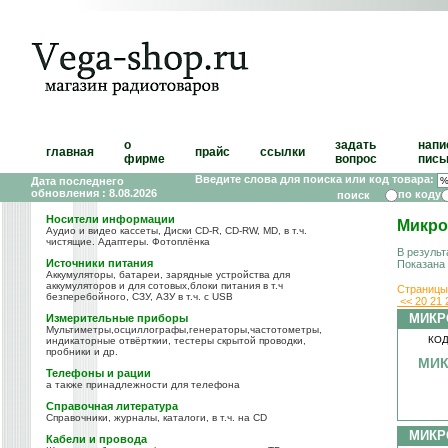
о
задать
напи
главная
прайс
ссылки
фирме
вопрос
пись
Введите слова для поиска или код товара:
Дата последнего
обновления : 8.08.2026
по коду
Носители информации
Микро
Аудио и видео кассеты, Диски CD-R, CD-RW, MD, в т.ч.
чистящие. Адаптеры. Фотоплёнка
В результ
Источники питания
Показана
Аккумуляторы, батареи, зарядные устройства для
аккумуляторов и для сотовых,блоки питания в т.ч
Страницы
безперебойного, СЗУ, АЗУ в т.ч. с USB
<<
20
21
МИКР
Измерительные приборы
Мультиметры,осциллографы,генераторы,частотометры,
КОД
индикаторные отвёрткии, тестеры скрытой проводки,
пробники и др.
МИК
Телефоны и рации
а также принадлежности для телефона
Справочная литература
Справочники, журналы, каталоги, в т.ч. на CD
МИКР
Кабели и провода