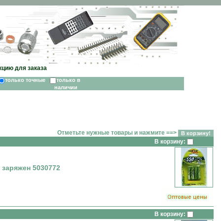
кцию для заказа
только точные
только в
наличии
Отметьте нужные товары и нажмите ==>
В корзину:
 заряжен 5030772
В корзину: