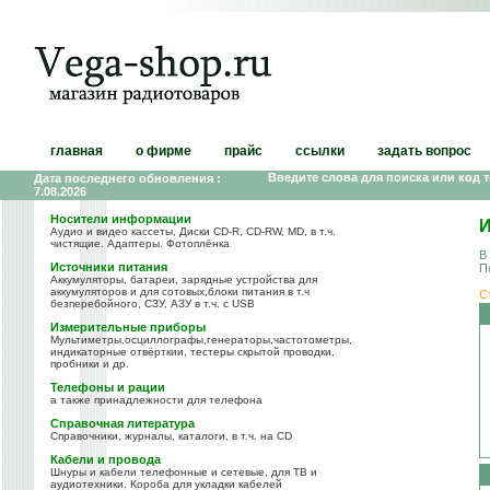
главная
о фирме
прайс
ссылки
задать вопрос
Введите слова для поиска или код 
Дата последнего обновления :
7.08.2026
Носители информации
И
Аудио и видео кассеты, Диски CD-R, CD-RW, MD, в т.ч.
чистящие. Адаптеры. Фотоплёнка
В
Источники питания
П
Аккумуляторы, батареи, зарядные устройства для
аккумуляторов и для сотовых,блоки питания в т.ч
С
безперебойного, СЗУ, АЗУ в т.ч. с USB
Измерительные приборы
Мультиметры,осциллографы,генераторы,частотометры,
индикаторные отвёрткии, тестеры скрытой проводки,
пробники и др.
Телефоны и рации
а также принадлежности для телефона
Справочная литература
Справочники, журналы, каталоги, в т.ч. на CD
Кабели и провода
Шнуры и кабели телефонные и сетевые, для ТВ и
аудиотехники. Короба для укладки кабелей