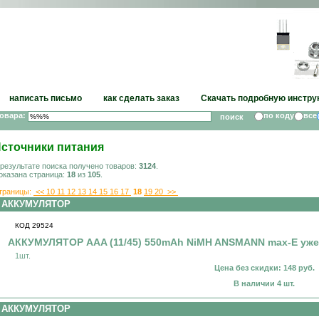
написать письмо
как сделать заказ
Скачать подробную инстру
товара:
по коду
все
сточники питания
 результате поиска получено товаров:
3124
.
оказана страница:
18
из
105
.
траницы:
<<
10
11
12
13
14
15
16
17
18
19
20
>>
АККУМУЛЯТОР
КОД 29524
АККУМУЛЯТОР AAA (11/45) 550mAh NiMH ANSMANN max-E уже
1шт.
Цена без скидки: 148 руб.
В наличии 4 шт.
АККУМУЛЯТОР