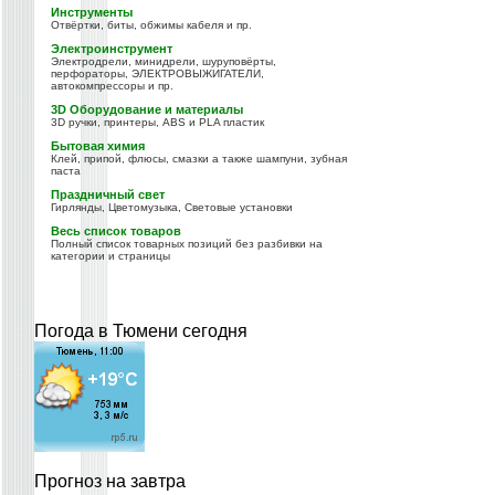
Инструменты
Отвёртки, биты, обжимы кабеля и пр.
Электроинструмент
Электродрели, минидрели, шуруповёрты,
перфораторы, ЭЛЕКТРОВЫЖИГАТЕЛИ,
автокомпрессоры и пр.
3D Оборудование и материалы
3D ручки, принтеры, ABS и PLA пластик
Бытовая химия
Клей, припой, флюсы, смазки а также шампуни, зубная
паста
Праздничный свет
Гирлянды, Цветомузыка, Световые установки
Весь список товаров
Полный список товарных позиций без разбивки на
категории и страницы
Погода в Тюмени сегодня
Прогноз на завтра