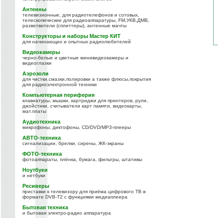
Антенны
телевизионные, для радиотелефонов и сотовых,
телескопические для радиоаппаратуры, FM,УКВ,ДМВ,
разветвители (сплиттеры), антенные мачты
Конструкторы и наборы Мастер КИТ
для начинающих и опытных радиолюбителей
Видеокамеры
черно-белые и цветные минивидеокамеры и
видеоглазки
Аэрозоли
для чистки,смазки,полировки а также флюсы,покрытия
для радиоэлектронной техники
Компьютерная периферия
клавиатуры, мышки, картриджи для принтеров, рули,
джойстики, считыватели карт памяти, видеокарты,
мат.платы
Аудиотехника
микрофоны, диктофоны, CD/DVD/MP3-плееры
АВТО-техника
сигнализации, брелки, сирены, ЖК-экраны
ФОТО-техника
фотоаппараты, плёнка, бумага, фильтры, штативы
Ноутбуки
и нетбуки
Ресиверы
приставки к телевизору для приёма цифрового ТВ в
формате DVB-T2 с функциями медиаплеера
Бытовая техника
и бытовая электро-радио аппаратура