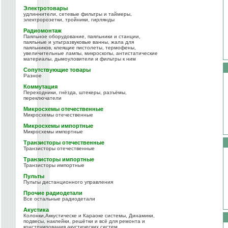
Электротовары
удлиннители, сетевые фильтры и таймеры,
электророзетки, тройники, гирлянды
Радиомонтаж
Паяльное оборудование, паяльники и станции,
паяльные и ультразвуковые ванны, жала для
паяльников, клеящие пистолеты, термофены,
увеличительные лампы, микроскопы, антистатические
материалы, дымоуловители и фильтры к ним
Сопутствующие товары
Разное
Коммутация
Переходники, гнёзда, штекеры, разъёмы,
переключатели
Микросхемы отечественные
Микросхемы отечественные
Микросхемы импортные
Микросхемы импортные
Транзисторы отечественные
Транзисторы отечественные
Транзисторы импортные
Транзисторы импортные
Пульты
Пульты дистанционного управления
Прочие радиодетали
Все остальные радиодетали
Акустика
Колонки,Аккустическе и Караоке системы, Динамики,
подвесы, наклейки, решётки и всё для ремонта и
конструирования акустических систем