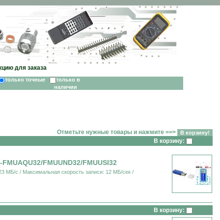
кцию для заказа
только точные
только в
наличии
Отметьте нужные товары и нажмите ==>
В корзину:
00-FMUAQU32/FMUUND32/FMUUSI32
3 МБ/c / Максимальная скорость записи: 12 МБ/сек /
В корзину: