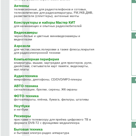
Антенны
телевизионные, для радиотелефонов и сотовых,
телескопические для радиоаппаратуры, FM,УКВ,ДМВ,
разветвители (сплиттеры), антенные мачты
Конструкторы и наборы Мастер КИТ
для начинающих и опытных радиолюбителей
Видеокамеры
черно-белые и цветные минивидеокамеры и
видеоглазки
Аэрозоли
для чистки,смазки,полировки а также флюсы,покрытия
для радиоэлектронной техники
Компьютерная периферия
клавиатуры, мышки, картриджи для принтеров, рули,
джойстики, считыватели карт памяти, видеокарты,
мат.платы
Аудиотехника
микрофоны, диктофоны, CD/DVD/MP3-плееры
АВТО-техника
сигнализации, брелки, сирены, ЖК-экраны
ФОТО-техника
фотоаппараты, плёнка, бумага, фильтры, штативы
Ноутбуки
и нетбуки
Ресиверы
приставки к телевизору для приёма цифрового ТВ в
формате DVB-T2 с функциями медиаплеера
Бытовая техника
и бытовая электро-радио аппаратура