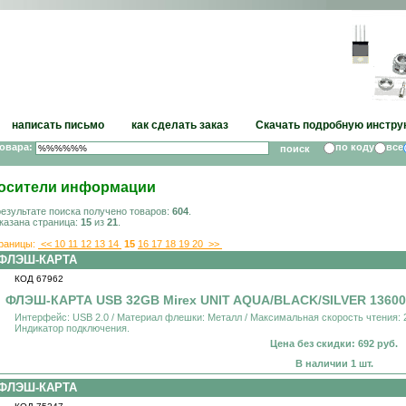
написать письмо
как сделать заказ
Скачать подробную инстру
товара:
по коду
все
осители информации
результате поиска получено товаров:
604
.
казана страница:
15
из
21
.
раницы:
<<
10
11
12
13
14
15
16
17
18
19
20
>>
ФЛЭШ-КАРТА
КОД 67962
ФЛЭШ-КАРТА USB 32GB Mirex UNIT AQUA/BLACK/SILVER 136
Интерфейс: USB 2.0 / Материал флешки: Металл / Максимальная скорость чтения: 2
Индикатор подключения.
Цена без скидки: 692 руб.
В наличии 1 шт.
ФЛЭШ-КАРТА