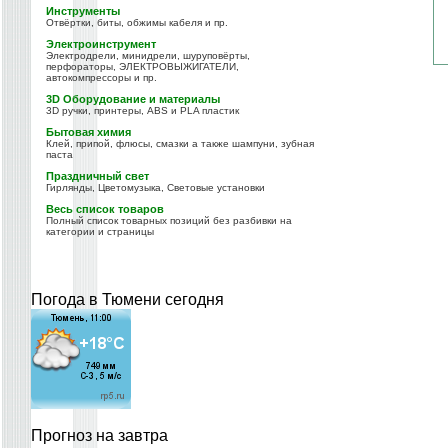
Инструменты
Отвёртки, биты, обжимы кабеля и пр.
Электроинструмент
Электродрели, минидрели, шуруповёрты,
перфораторы, ЭЛЕКТРОВЫЖИГАТЕЛИ,
автокомпрессоры и пр.
3D Оборудование и материалы
3D ручки, принтеры, ABS и PLA пластик
Бытовая химия
Клей, припой, флюсы, смазки а также шампуни, зубная
паста
Праздничный свет
Гирлянды, Цветомузыка, Световые установки
Весь список товаров
Полный список товарных позиций без разбивки на
категории и страницы
Погода в Тюмени сегодня
Прогноз на завтра