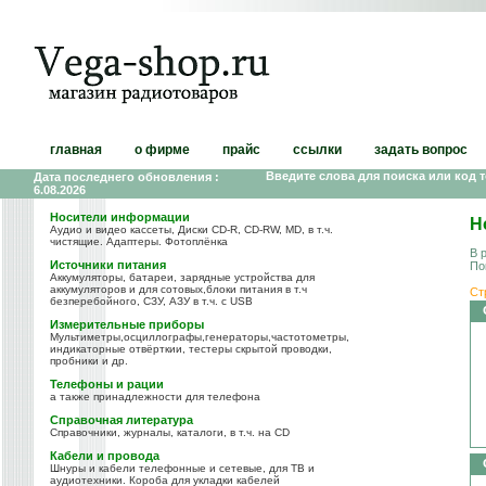
главная
о фирме
прайс
ссылки
задать вопрос
Введите слова для поиска или код 
Дата последнего обновления :
6.08.2026
Носители информации
Н
Аудио и видео кассеты, Диски CD-R, CD-RW, MD, в т.ч.
чистящие. Адаптеры. Фотоплёнка
В 
Источники питания
По
Аккумуляторы, батареи, зарядные устройства для
аккумуляторов и для сотовых,блоки питания в т.ч
Ст
безперебойного, СЗУ, АЗУ в т.ч. с USB
Измерительные приборы
Мультиметры,осциллографы,генераторы,частотометры,
индикаторные отвёрткии, тестеры скрытой проводки,
пробники и др.
Телефоны и рации
а также принадлежности для телефона
Справочная литература
Справочники, журналы, каталоги, в т.ч. на CD
Кабели и провода
Шнуры и кабели телефонные и сетевые, для ТВ и
аудиотехники. Короба для укладки кабелей