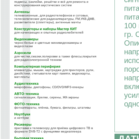
подвесы, наклейки, решётки и всё для ремонта и
конструирования акустических систем
пита
Антенны
пита
телевизионные, для радиотелефонов и сотовых,
телескопические для радиоаппаратуры, FM,УКВ,ДМВ,
разветвители (сплиттеры), антенные мачты
100
Конструкторы и наборы Мастер КИТ
гр. 
для начинающих и опытных радиолюбителей
Видеокамеры
Опи
черно-белые и цветные минивидеокамеры и
видеоглазки
нап
Аэрозоли
для чистки,смазки,полировки а также флюсы,покрытия
исп
для радиоэлектронной техники
Компьютерная периферия
поро
клавиатуры, мышки, картриджи для принтеров, рули,
джойстики, считыватели карт памяти, видеокарты,
нап
мат.платы
Аудиотехника
вкл
микрофоны, диктофоны, CD/DVD/MP3-плееры
усил
АВТО-техника
сигнализации, брелки, сирены, ЖК-экраны
одн
ФОТО-техника
фотоаппараты, плёнка, бумага, фильтры, штативы
Ноутбуки
и нетбуки
Ресиверы
приставки к телевизору для приёма цифрового ТВ в
формате DVB-T2 с функциями медиаплеера
ДАТ
Бытовая техника