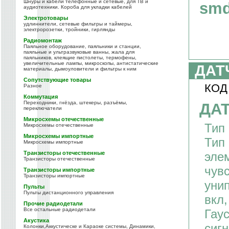
Шнуры и кабели телефонные и сетевые, для ТВ и
smd
аудиотехники. Короба для укладки кабелей
Электротовары
удлиннители, сетевые фильтры и таймеры,
электророзетки, тройники, гирлянды
Радиомонтаж
Паяльное оборудование, паяльники и станции,
паяльные и ультразвуковые ванны, жала для
паяльников, клеящие пистолеты, термофены,
увеличительные лампы, микроскопы, антистатические
ДАТ
материалы, дымоуловители и фильтры к ним
Сопутствующие товары
КОД
Разное
Коммутация
Переходники, гнёзда, штекеры, разъёмы,
ДАТ
переключатели
Микросхемы отечественные
Тип 
Микросхемы отечественные
Микросхемы импортные
Тип
Микросхемы импортные
Транзисторы отечественные
элем
Транзисторы отечественные
чувс
Транзисторы импортные
Транзисторы импортные
унип
Пульты
Пульты дистанционного управления
вкл,
Прочие радиодетали
Все остальные радиодетали
Гаус
Акустика
сигн
Колонки,Аккустическе и Караоке системы, Динамики,