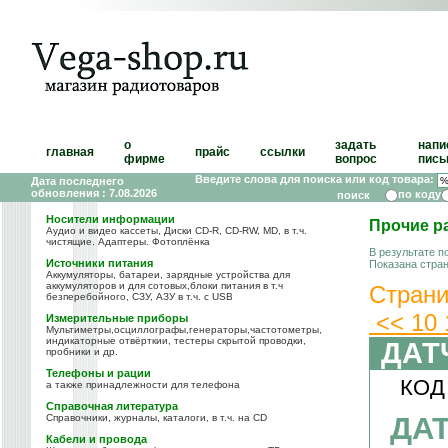
о
задать
напи
главная
прайс
ссылки
фирме
вопрос
пись
Введите слова для поиска или код товара:
Дата последнего
обновления : 7.08.2026
по коду
Носители информации
Прочие р
Аудио и видео кассеты, Диски CD-R, CD-RW, MD, в т.ч.
чистящие. Адаптеры. Фотоплёнка
В результате п
Источники питания
Показана стра
Аккумуляторы, батареи, зарядные устройства для
аккумуляторов и для сотовых,блоки питания в т.ч
Страни
безперебойного, СЗУ, АЗУ в т.ч. с USB
<<
10
Измерительные приборы
Мультиметры,осциллографы,генераторы,частотометры,
индикаторные отвёрткии, тестеры скрытой проводки,
ДАТ
пробники и др.
Телефоны и рации
КОД
а также принадлежности для телефона
Справочная литература
ДАТ
Справочники, журналы, каталоги, в т.ч. на CD
Кабели и провода