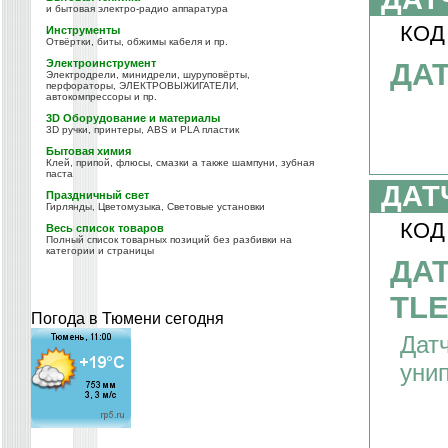
и бытовая электро-радио аппаратура
КОД
Инструменты
Отвёртки, биты, обжимы кабеля и пр.
Электроинструмент
ДАТ
Электродрели, минидрели, шуруповёрты,
перфораторы, ЭЛЕКТРОВЫЖИГАТЕЛИ,
автокомпрессоры и пр.
3D Оборудование и материалы
3D ручки, принтеры, ABS и PLA пластик
Бытовая химия
Клей, припой, флюсы, смазки а также шампуни, зубная
паста
ДАТ
Праздничный свет
Гирлянды, Цветомузыка, Световые установки
КОД
Весь список товаров
Полный список товарных позиций без разбивки на
категории и страницы
ДА
TLE
Погода в Тюмени сегодня
Датч
уни