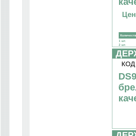
кач
Цен
Количест
1 шт.
2 шт.
ДЕР
КОД
DS9
бре
кач
ДЕР