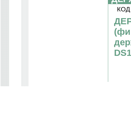
КОД
ДЕ
(фи
дер
DS1