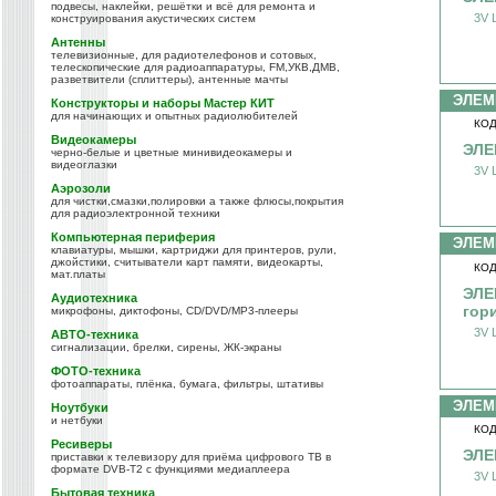
подвесы, наклейки, решётки и всё для ремонта и
3V L
конструирования акустических систем
Антенны
телевизионные, для радиотелефонов и сотовых,
телескопические для радиоаппаратуры, FM,УКВ,ДМВ,
разветвители (сплиттеры), антенные мачты
ЭЛЕМ
Конструкторы и наборы Мастер КИТ
для начинающих и опытных радиолюбителей
КОД
Видеокамеры
ЭЛЕ
черно-белые и цветные минивидеокамеры и
видеоглазки
3V L
Аэрозоли
для чистки,смазки,полировки а также флюсы,покрытия
для радиоэлектронной техники
Компьютерная периферия
ЭЛЕМ
клавиатуры, мышки, картриджи для принтеров, рули,
джойстики, считыватели карт памяти, видеокарты,
КОД
мат.платы
ЭЛЕ
Аудиотехника
гор
микрофоны, диктофоны, CD/DVD/MP3-плееры
3V 
АВТО-техника
сигнализации, брелки, сирены, ЖК-экраны
ФОТО-техника
фотоаппараты, плёнка, бумага, фильтры, штативы
ЭЛЕМ
Ноутбуки
и нетбуки
КОД
Ресиверы
ЭЛЕ
приставки к телевизору для приёма цифрового ТВ в
формате DVB-T2 с функциями медиаплеера
3V L
Бытовая техника