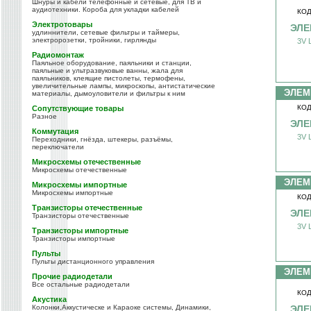
Шнуры и кабели телефонные и сетевые, для ТВ и
аудиотехники. Короба для укладки кабелей
КОД
Электротовары
ЭЛЕ
удлиннители, сетевые фильтры и таймеры,
электророзетки, тройники, гирлянды
3V L
Радиомонтаж
Паяльное оборудование, паяльники и станции,
паяльные и ультразвуковые ванны, жала для
паяльников, клеящие пистолеты, термофены,
увеличительные лампы, микроскопы, антистатические
ЭЛЕМ
материалы, дымоуловители и фильтры к ним
КОД
Сопутствующие товары
Разное
ЭЛЕ
Коммутация
3V L
Переходники, гнёзда, штекеры, разъёмы,
переключатели
Микросхемы отечественные
Микросхемы отечественные
ЭЛЕМ
Микросхемы импортные
Микросхемы импортные
КОД
Транзисторы отечественные
ЭЛЕ
Транзисторы отечественные
3V L
Транзисторы импортные
Транзисторы импортные
Пульты
Пульты дистанционного управления
ЭЛЕМ
Прочие радиодетали
Все остальные радиодетали
КОД
Акустика
Колонки,Аккустическе и Караоке системы, Динамики,
ЭЛЕ