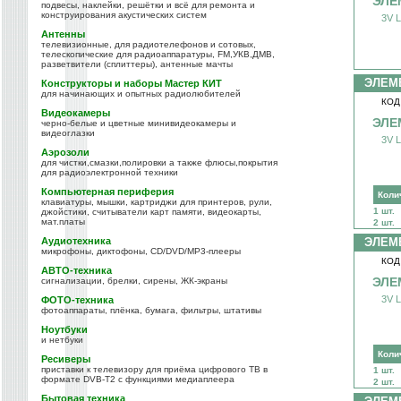
ЭЛЕ
подвесы, наклейки, решётки и всё для ремонта и
конструирования акустических систем
3V L
Антенны
телевизионные, для радиотелефонов и сотовых,
телескопические для радиоаппаратуры, FM,УКВ,ДМВ,
разветвители (сплиттеры), антенные мачты
ЭЛЕМ
Конструкторы и наборы Мастер КИТ
для начинающих и опытных радиолюбителей
КОД
Видеокамеры
ЭЛЕ
черно-белые и цветные минивидеокамеры и
видеоглазки
3V L
Аэрозоли
для чистки,смазки,полировки а также флюсы,покрытия
для радиоэлектронной техники
Компьютерная периферия
Коли
клавиатуры, мышки, картриджи для принтеров, рули,
1 шт.
джойстики, считыватели карт памяти, видеокарты,
мат.платы
2 шт.
Аудиотехника
ЭЛЕМ
микрофоны, диктофоны, CD/DVD/MP3-плееры
КОД
АВТО-техника
ЭЛЕ
сигнализации, брелки, сирены, ЖК-экраны
3V L
ФОТО-техника
фотоаппараты, плёнка, бумага, фильтры, штативы
Ноутбуки
и нетбуки
Коли
Ресиверы
приставки к телевизору для приёма цифрового ТВ в
1 шт.
формате DVB-T2 с функциями медиаплеера
2 шт.
Бытовая техника