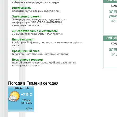
ЭЛЕМ
и бытовая электро-радио аппаратура
КОД
Инструменты
Отвёртки, биты, обжимы кабеля и пр.
ЭЛЕМ
упак
Электроинструмент
Электродрели, минидрели, шуруповёрты,
3V L
перфораторы, ЭЛЕКТРОВЫЖИГАТЕЛИ,
автокомпрессоры и пр.
3D Оборудование и материалы
3D ручки, принтеры, ABS и PLA пластик
ЭЛЕМ
Бытовая химия
Клей, припой, флюсы, смазки а также шампуни, зубная
КОД
паста
ЭЛЕ
Праздничный свет
Гирлянды, Цветомузыка, Световые установки
3V L
Весь список товаров
Полный список товарных позиций без разбивки на
категории и страницы
Погода в Тюмени сегодня