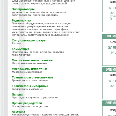
Шнуры и кабели телефонные и сетевые, для ТВ и
КОД
аудиотехники. Короба для укладки кабелей
ЭЛЕ
Электротовары
удлиннители, сетевые фильтры и таймеры,
3V L
электророзетки, тройники, гирлянды
упак
А
Радиомонтаж
Паяльное оборудование, паяльники и станции,
паяльные и ультразвуковые ванны, жала для
паяльников, клеящие пистолеты, термофены,
увеличительные лампы, микроскопы, антистатические
материалы, дымоуловители и фильтры к ним
ЭЛЕМ
Сопутствующие товары
КОД
Разное
ЭЛЕ
Коммутация
Переходники, гнёзда, штекеры, разъёмы,
3V L
переключатели
Микросхемы отечественные
Микросхемы отечественные
Микросхемы импортные
ЭЛЕМ
Микросхемы импортные
КОД
Транзисторы отечественные
Транзисторы отечественные
ЭЛЕ
Транзисторы импортные
3V L
Транзисторы импортные
Пульты
Пульты дистанционного управления
ЭЛЕМ
Прочие радиодетали
Все остальные радиодетали
КОД
Акустика
Колонки,Аккустическе и Караоке системы, Динамики,