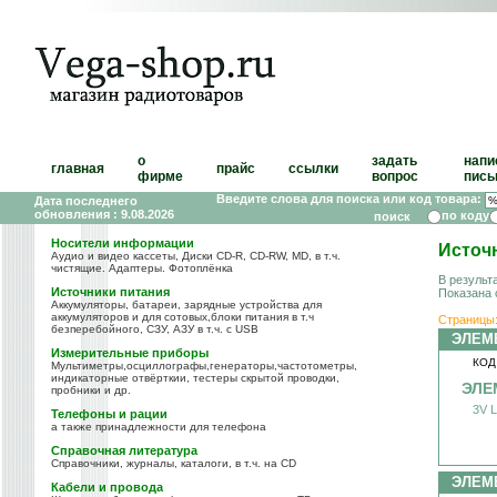
о
задать
напи
главная
прайс
ссылки
фирме
вопрос
пись
Введите слова для поиска или код товара:
Дата последнего
обновления : 9.08.2026
по коду
Носители информации
Источ
Аудио и видео кассеты, Диски CD-R, CD-RW, MD, в т.ч.
чистящие. Адаптеры. Фотоплёнка
В результ
Источники питания
Показана 
Аккумуляторы, батареи, зарядные устройства для
аккумуляторов и для сотовых,блоки питания в т.ч
Страницы
безперебойного, СЗУ, АЗУ в т.ч. с USB
ЭЛЕМ
Измерительные приборы
КОД
Мультиметры,осциллографы,генераторы,частотометры,
индикаторные отвёрткии, тестеры скрытой проводки,
ЭЛЕ
пробники и др.
3V L
Телефоны и рации
а также принадлежности для телефона
Справочная литература
Справочники, журналы, каталоги, в т.ч. на CD
ЭЛЕМ
Кабели и провода